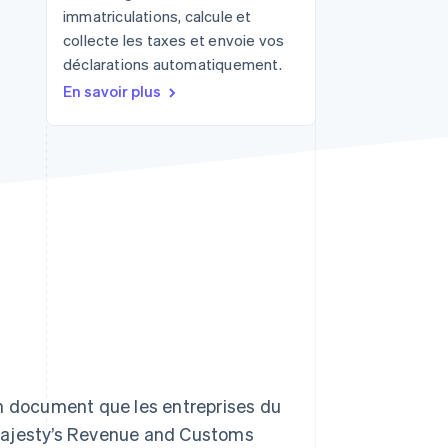
immatriculations, calcule et
collecte les taxes et envoie vos
déclarations automatiquement.
Stripe Sessions 2026
En savoir plus
Découvrez comment
Stripe construit
l’infrastructure
économique de l’IA.
Regarder la vidéo
n document que les entreprises du
 Majesty’s Revenue and Customs