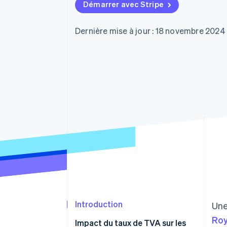
Authorization Boost
Démarrer avec Stripe
Acceptation optimisée
Link
Paiements accélérés
Dernière mise à jour : 18 novembre 2024
Financial Connections
Comptes financiers associés
Introduction
Une
Ro
Impact du taux de TVA sur les