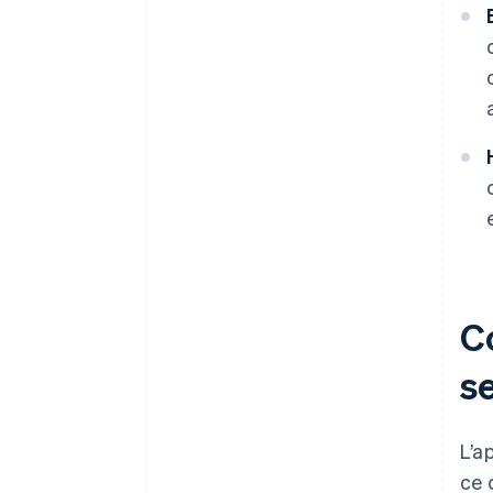
C
s
L’a
ce 