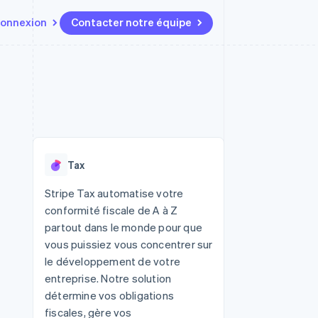
onnexion
Contacter notre équipe
Ressources
Écosystème
Contact
t marketplaces
Plus
Intégrations d'applications
Partenaires
Contacter notre équipe
Product roadmap
elle
Exemples de code
Stripe App Marketplace
Devenir partenaire
Découvrez les prochaines
r les
Blog des développeurs
évolutions
rs
État de l'API
 platforms
Radar
ciers intégrés
Tax
Prévention de la fraude
ratif
es et virtuelles
Atlas
Stripe Tax automatise votre
Constitution de start-up
conformité fiscale de A à Z
Climate
partout dans le monde pour que
Élimination du carbone
vous puissiez vous concentrer sur
Identity
le développement de votre
Vérification de l'identité
entreprise. Notre solution
détermine vos obligations
fiscales, gère vos