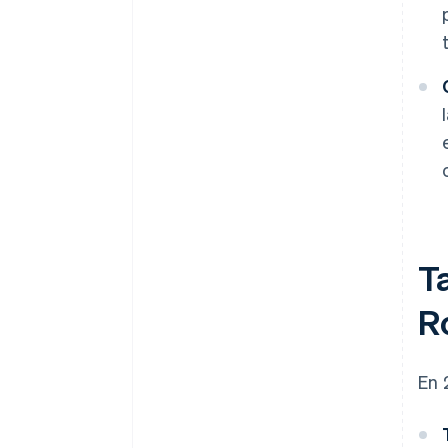
Ta
R
En 