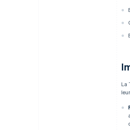
partielles
Annulation des paiements
Créances irrécouvrables
Systèmes comptables
I
La 
leu