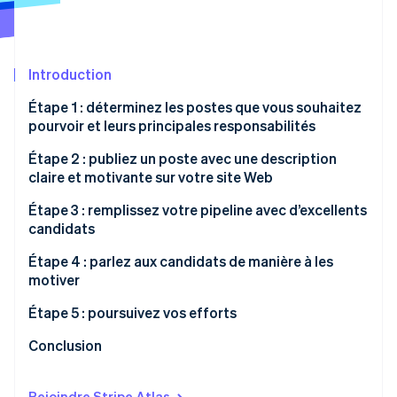
Découvrez les prochaines évolutions
Commerce en ligne
Radar
Prévention de la fraude
Introduction
Écosystème
Atlas
Constitution de start-up
Étape 1 : déterminez les postes que vous souhaitez
Partenaires
pourvoir et leurs principales responsabilités
Climate
Stripe App Marketplace
Élimination du carbone
Étape 2 : publiez un poste avec une description
Identity
claire et motivante sur votre site Web
Vérification de l'identité
Étape 3 : remplissez votre pipeline avec d’excellents
candidats
Organisez des sessions de recherche
Étape 4 : parlez aux candidats de manière à les
motiver
Stripe Sessions 2026
Utiliser LinkedIn
Découvrez comment Stripe construit l’infrastructure écono
Prospection chaude
Étape 5 : poursuivez vos efforts
Regarder la vidéo
Assistez à des événements
Prospection froide
Conclusion
Publiez sur des sites d’emploi tiers
Rejoindre Stripe Atlas