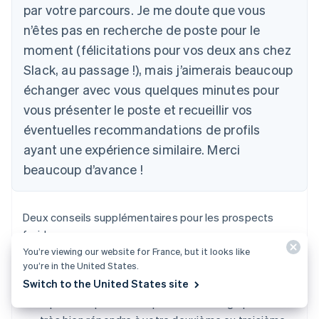
par votre parcours. Je me doute que vous
n’êtes pas en recherche de poste pour le
moment (félicitations pour vos deux ans chez
Slack, au passage !), mais j’aimerais beaucoup
échanger avec vous quelques minutes pour
vous présenter le poste et recueillir vos
éventuelles recommandations de profils
ayant une expérience similaire. Merci
beaucoup d’avance !
Deux conseils supplémentaires pour les prospects
froids :
You’re viewing our website for France, but it looks like
you’re in the United States.
Relancez vos candidats.
Relancez toujours,
Switch to the United States site
toujours vos candidats. Les candidats qui ne
répondent pas à votre premier message peuvent