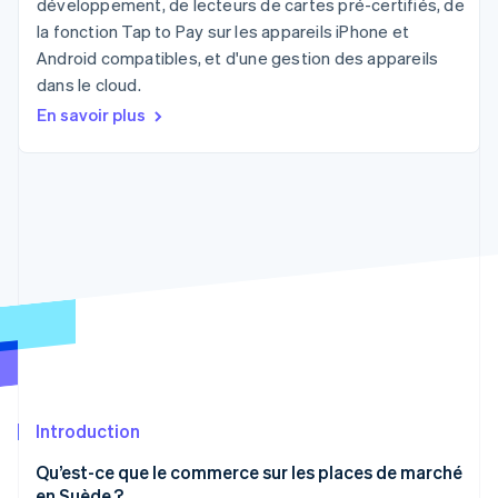
développement, de lecteurs de cartes pré-certifiés, de
Découvrez les prochaines évolutions
Commerce en ligne
la fonction Tap to Pay sur les appareils iPhone et
Radar
Android compatibles, et d'une gestion des appareils
Prévention de la fraude
dans le cloud.
Écosystème
Atlas
En savoir plus
Constitution de start-up
Partenaires
Climate
Stripe App Marketplace
Élimination du carbone
Identity
Vérification de l'identité
Stripe Sessions 2026
Découvrez comment Stripe construit l’infrastructure écono
Regarder la vidéo
Introduction
Qu’est-ce que le commerce sur les places de marché
en Suède ?