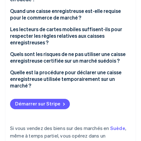
Quand une caisse enregistreuse est-elle requise
pour le commerce de marché ?
Ventes minimales en espèces et par carte
Les lecteurs de cartes mobiles suffisent-ils pour
respecter les règles relatives aux caisses
Les amateurs et les vendeurs privés
enregistreuses ?
Ventes en libre-service
À quoi ressemble une configuration de caisse
Quels sont les risques de ne pas utiliser une caisse
enregistreuse certifiée
enregistreuse certifiée sur un marché suédois ?
Ventes facturées
Que rechercher dans une configuration conforme
Amendes
Quelle est la procédure pour déclarer une caisse
Exemptions spéciales
enregistreuse utilisée temporairement sur un
Surveillance de l’agence fiscale
marché ?
Inspections inopinées
Déclaration de votre caisse enregistreuse
Démarrer sur Stripe
Atteinte à la réputation
Configuration de votre caisse enregistreuse
Branchement électrique
Si vous vendez des biens sur des marchés en
Suède
,
Internet
même à temps partiel, vous opérez dans un