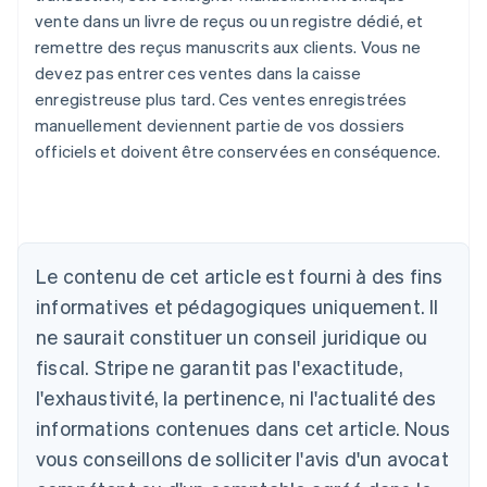
vente dans un livre de reçus ou un registre dédié, et
remettre des reçus manuscrits aux clients. Vous ne
devez pas entrer ces ventes dans la caisse
enregistreuse plus tard. Ces ventes enregistrées
manuellement deviennent partie de vos dossiers
officiels et doivent être conservées en conséquence.
Le contenu de cet article est fourni à des fins
Allemagne
Deutsch
English
informatives et pédagogiques uniquement. Il
Australie
ne saurait constituer un conseil juridique ou
English
Autriche
fiscal. Stripe ne garantit pas l'exactitude,
Deutsch
English
l'exhaustivité, la pertinence, ni l'actualité des
Belgique
informations contenues dans cet article. Nous
Nederlands
Français
Deutsch
English
Brésil
vous conseillons de solliciter l'avis d'un avocat
Português
English