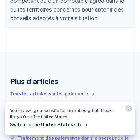
compétent ou d'un comptable agréé dans le
Bulgarie
ou les territoires concernés pour obtenir des
English
Canada
conseils adaptés à votre situation.
English
Français
Chine continentale
简体中文
English
Chypre
English
Croatie
English
Italiano
Danemark
English
Émirats arabes unis
Plus d'articles
English
Espagne
Tous les articles sur les paiements
Español
English
Estonie
You’re viewing our website for Luxembourg, but it looks
English
Comment créer une boutique en ligne en Suède :
like you’re in the United States.
États-Unis
Un guide pratique pour lancer et développer
English
Español
简体中文
Switch to the United States site
votre boutique en ligne
Finlande
English
Svenska
Traitement des paiements dans le secteur de la