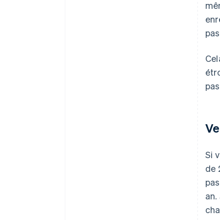
mêm
enr
pas
Cel
étr
pas
Ve
Si 
de 
pa
an.
cha