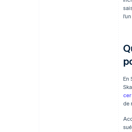
sai
l’u
Q
p
En 
Ska
cer
de 
Acc
sué