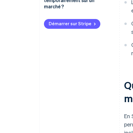
temporairement sur un
Inspections inopinées
marché ?
Atteinte à la réputation
Déclaration de votre caisse
enregistreuse
Démarrer sur Stripe
Configuration de votre caisse
enregistreuse
Branchement électrique
Internet
Utiliser votre caisse
enregistreuse sur le site
Q
m
En 
per
inc