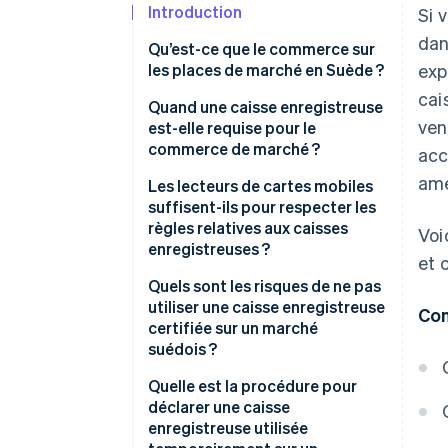
Introduction
Si 
dan
Qu’est-ce que le commerce sur
les places de marché en Suède ?
exp
cai
Quand une caisse enregistreuse
ven
est-elle requise pour le
commerce de marché ?
acc
ame
Ventes minimales en espèces et
Les lecteurs de cartes mobiles
par carte
suffisent-ils pour respecter les
règles relatives aux caisses
Voi
Les amateurs et les vendeurs
enregistreuses ?
et 
privés
À quoi ressemble une
Quels sont les risques de ne pas
Ventes en libre-service
configuration de caisse
utiliser une caisse enregistreuse
Con
enregistreuse certifiée
certifiée sur un marché
Ventes facturées
suédois ?
Que rechercher dans une
Exemptions spéciales
configuration conforme
Amendes
Quelle est la procédure pour
déclarer une caisse
Surveillance de l’agence fiscale
enregistreuse utilisée