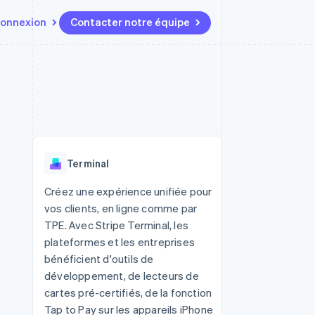
onnexion
Contacter notre équipe
Ressources
Écosystème
Contact
t marketplaces
Plus
Intégrations d'applications
Partenaires
Contacter notre équipe
Product roadmap
elle
Exemples de code
Stripe App Marketplace
Devenir partenaire
Découvrez les prochaines
r les
Blog des développeurs
évolutions
rs
État de l'API
 platforms
Radar
ciers intégrés
Terminal
Prévention de la fraude
ratif
es et virtuelles
Atlas
Créez une expérience unifiée pour
Constitution de start-up
vos clients, en ligne comme par
Climate
TPE. Avec Stripe Terminal, les
Élimination du carbone
plateformes et les entreprises
Identity
bénéficient d'outils de
Vérification de l'identité
développement, de lecteurs de
cartes pré-certifiés, de la fonction
Tap to Pay sur les appareils iPhone