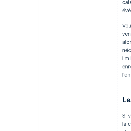
cai
évé
Vou
ven
alo
néc
lim
enr
l'e
Le
Si 
la 