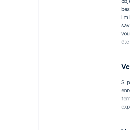
obj
bes
lim
sav
vou
ête
Ve
Si 
enr
fer
exp