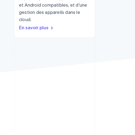
et Android compatibles, et d'une
gestion des appareils dans le
cloud.
Stripe Sessions 2026
En savoir plus
Découvrez comment
Stripe construit
l’infrastructure
économique de l’IA.
Regarder la vidéo