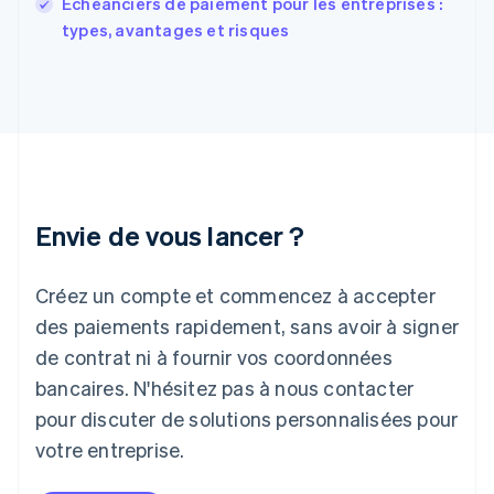
English
Échéanciers de paiement pour les entreprises :
Grèce
types, avantages et risques
English
Hongrie
English
Inde
English
Irlande
English
Italie
Italiano
English
Envie de vous lancer ?
Japon
日本語
English
Créez un compte et commencez à accepter
Lettonie
English
des paiements rapidement, sans avoir à signer
Liechtenstein
de contrat ni à fournir vos coordonnées
Deutsch
English
Lituanie
bancaires. N'hésitez pas à nous contacter
English
pour discuter de solutions personnalisées pour
Luxembourg
votre entreprise.
Français
Deutsch
English
Malaisie