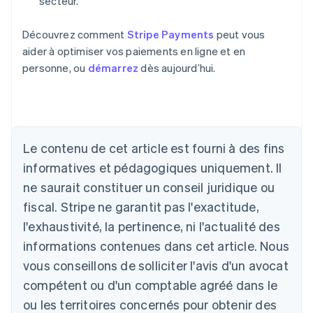
secteur.
Découvrez comment
Stripe Payments
peut vous
aider à optimiser vos paiements en ligne et en
personne, ou
démarrez
dès aujourd’hui.
Allemagne
Le contenu de cet article est fourni à des fins
Deutsch
English
Australie
informatives et pédagogiques uniquement. Il
English
ne saurait constituer un conseil juridique ou
Autriche
Deutsch
English
fiscal. Stripe ne garantit pas l'exactitude,
Belgique
l'exhaustivité, la pertinence, ni l'actualité des
Nederlands
Français
Deutsch
English
Brésil
informations contenues dans cet article. Nous
Português
English
vous conseillons de solliciter l'avis d'un avocat
Bulgarie
compétent ou d'un comptable agréé dans le
English
Canada
ou les territoires concernés pour obtenir des