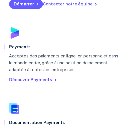
English
简体中文
Démarrer
Contacter notre équipe
Malte
English
Mexique
Español
English
Norvège
English
Nouvelle-Zélande
English
Payments
Pays-Bas
Acceptez des paiements en ligne, en personne et dans
Nederlands
English
le monde entier, grâce à une solution de paiement
Pologne
English
adaptée à toutes les entreprises.
Portugal
Découvrir Payments
Português
English
R.A.S. de Hong Kong, Chine
English
简体中文
République tchèque
English
Roumanie
English
Documentation Payments
Royaume-Uni