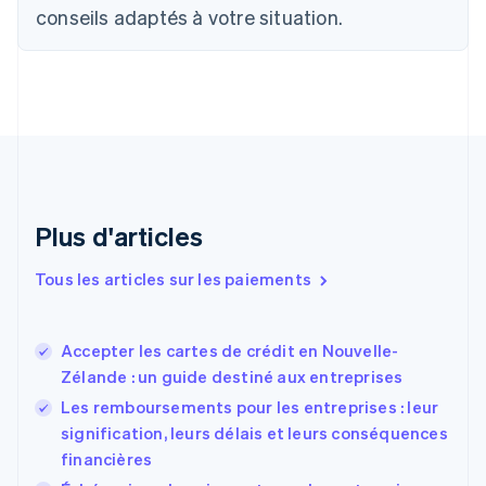
English
Français
conseils adaptés à votre situation.
Chine continentale
简体中文
English
Chypre
English
Croatie
English
Italiano
Danemark
English
Émirats arabes unis
English
Plus d'articles
Espagne
Español
English
Tous les articles sur les paiements
Estonie
English
États-Unis
Accepter les cartes de crédit en Nouvelle-
English
Español
简体中文
Zélande : un guide destiné aux entreprises
Finlande
English
Svenska
Les remboursements pour les entreprises : leur
France
signification, leurs délais et leurs conséquences
Français
English
financières
Gibraltar