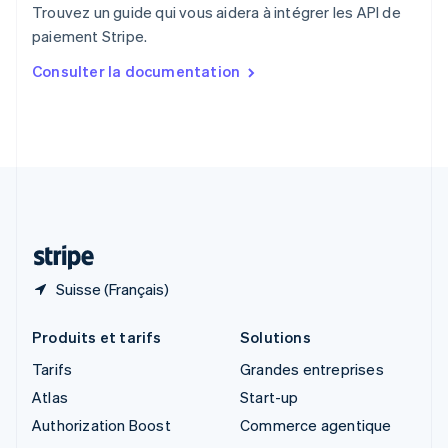
English
Trouvez un guide qui vous aidera à intégrer les API de
Singapour
paiement Stripe.
English
简体中文
Slovaquie
Consulter la documentation
English
Slovénie
English
Italiano
Suède
Svenska
English
Suisse
Deutsch
Français
Italiano
English
Thaïlande
ไทย
English
Suisse (Français)
Produits et tarifs
Solutions
Tarifs
Grandes entreprises
Atlas
Start-up
Authorization Boost
Commerce agentique