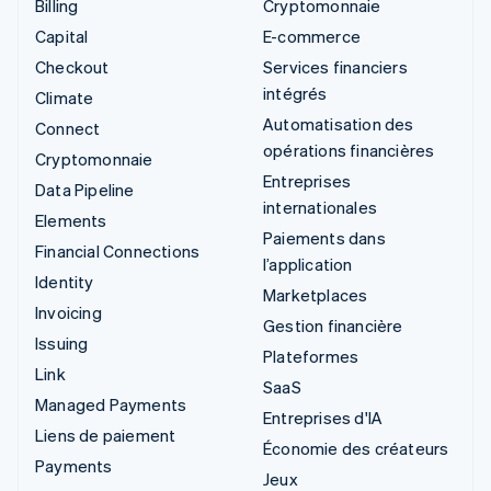
Billing
Cryptomonnaie
Capital
E-commerce
Checkout
Services financiers
intégrés
Climate
Automatisation des
Connect
opérations financières
Cryptomonnaie
Entreprises
Data Pipeline
internationales
Elements
Paiements dans
Financial Connections
l’application
Identity
Marketplaces
Invoicing
Gestion financière
Issuing
Plateformes
Link
SaaS
Managed Payments
Entreprises d'IA
Liens de paiement
Économie des créateurs
Payments
Jeux