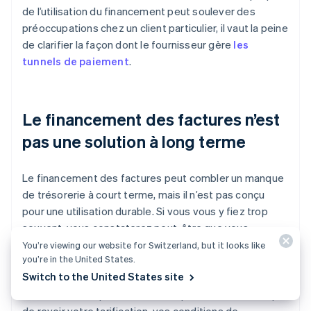
de l’utilisation du financement peut soulever des
préoccupations chez un client particulier, il vaut la peine
de clarifier la façon dont le fournisseur gère
les
tunnels de paiement
.
Le financement des factures n’est
pas une solution à long terme
Le financement des factures peut combler un manque
de trésorerie à court terme, mais il n’est pas conçu
pour une utilisation durable. Si vous vous y fiez trop
souvent, vous constaterez peut-être que vous
financez des travaux futurs uniquement pour couvrir
You’re viewing our website for Switzerland, but it looks like
you’re in the United States.
les coûts de projets antérieurs. Si vous utilisez
Switch to the United States site
régulièrement le financement de factures pour
maintenir l’entreprise à flot, il est probablement temps