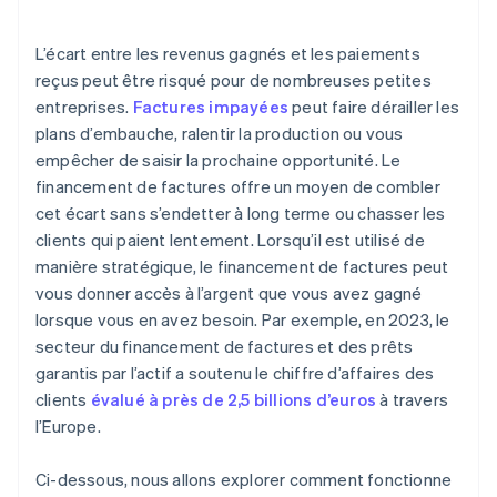
Une flexibilité qui s’adapte à votre entreprise
Le coût est lié à la rapidité avec laquelle votre client
paie
L’écart entre les revenus gagnés et les paiements
Vous conservez le risque de non-paiement
reçus peut être risqué pour de nombreuses petites
entreprises.
Factures impayées
peut faire dérailler les
Toutes les entreprises ne sont pas admissibles (ou
plans d’embauche, ralentir la production ou vous
ne bénéficient pas)
empêcher de saisir la prochaine opportunité. Le
Il y a un potentiel de visibilité client
financement de factures offre un moyen de combler
cet écart sans s’endetter à long terme ou chasser les
Le financement des factures n’est pas une solution
clients qui paient lentement. Lorsqu’il est utilisé de
à long terme
manière stratégique, le financement de factures peut
vous donner accès à l’argent que vous avez gagné
lorsque vous en avez besoin. Par exemple, en 2023, le
secteur du financement de factures et des prêts
garantis par l’actif a soutenu le chiffre d’affaires des
clients
évalué à près de 2,5 billions d’euros
à travers
l’Europe.
Ci-dessous, nous allons explorer comment fonctionne