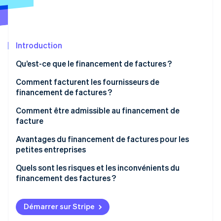
Découvrez les prochaines évolutions
Commerce en ligne
Radar
Prévention de la fraude
Écosystème
Introduction
Atlas
Constitution de start-up
Partenaires
Qu’est-ce que le financement de factures ?
Climate
Stripe App Marketplace
Élimination du carbone
Fonctionnement
Comment facturent les fournisseurs de
financement de factures ?
Identity
En quoi le financement des factures diffère de
Vérification de l'identité
l’affacturage des factures
Comment être admissible au financement de
facture
Factures B2B solides et impayées
Avantages du financement de factures pour les
petites entreprises
Clients solvables
Stripe Sessions 2026
Accès plus rapide aux fonds
Quels sont les risques et les inconvénients du
Découvrez comment Stripe construit l’infrastructure écono
Historique d’exploitation
financement des factures ?
Regarder la vidéo
Processus d’approbation simplifié
Pas de privilège sur les créances
Le financement des factures est souvent plus cher
Contrôle de la relation client
qu’il n’y paraît
Démarrer sur Stripe
Secteur adapté