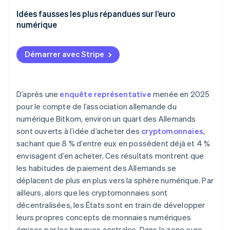
Intégration aux systèmes existants
Intégration technique et interopérabilité
Flexibilité d’utilisation
Idées fausses les plus répandues sur l’euro
Protection des données et lutte contre le
numérique
blanchiment d’argent (AML)
Règlement et liquidité
Disponibilité immédiate des fonds
L’euro numérique ne remplace pas l’argent liquide
Traitement comptable de l’euro numérique
Mesures de sécurité et plafonds de paiement
Démarrer avec Stripe
L’euro numérique n’est pas une cryptomonnaie
Structure des coûts et concurrence
Protection en cas de faillite d’une banque
Les commerçants restent libres d’accepter ou non
l’euro numérique
D’après une
enquête représentative
menée en 2025
pour le compte de l’association allemande du
numérique Bitkom, environ un quart des Allemands
sont ouverts à l’idée d’acheter des
cryptomonnaies
,
sachant que 8 % d’entre eux en possèdent déjà et 4 %
envisagent d’en acheter. Ces résultats montrent que
les habitudes de paiement des Allemands se
déplacent de plus en plus vers la sphère numérique. Par
ailleurs, alors que les cryptomonnaies sont
décentralisées, les États sont en train de développer
leurs propres concepts de monnaies numériques
émises par les banques centrales. Dans la zone euro,