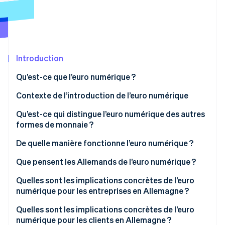
Découvrez les prochaines évolutions
Commerce en ligne
Radar
Prévention de la fraude
Écosystème
Atlas
Constitution de start-up
Introduction
Partenaires
Climate
Stripe App Marketplace
Qu’est-ce que l’euro numérique ?
Élimination du carbone
Contexte de l’introduction de l’euro numérique
Identity
Vérification de l'identité
Qu’est-ce qui distingue l’euro numérique des autres
formes de monnaie ?
De quelle manière fonctionne l’euro numérique ?
Création d’un wallet
Que pensent les Allemands de l’euro numérique ?
Stripe Sessions 2026
Découvrez comment Stripe construit l’infrastructure écono
Approvisionnement du wallet et initiation du
Sensibilisation et intention d’utilisation
Quelles sont les implications concrètes de l’euro
Regarder la vidéo
paiement
numérique pour les entreprises en Allemagne ?
Attentes en matière de protection des données
Capacité de paiement en ligne et hors ligne
Acceptation aux points de vente (POS) et dans le
Quelles sont les implications concrètes de l’euro
Souveraineté européenne
secteur du retail en ligne
numérique pour les clients en Allemagne ?