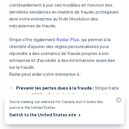
continuellement à jour ces modèles en fonction des
dernières tendances en matière de fraude, protégeant
ainsi votre entreprise au fil de l’évolution des
mécanismes de fraude.
Stripe offre également
Radar Plus
, qui permet à la
clientèle d'ajouter des règles personnalisées pour
répondre à des scénarios de fraude propres à son
entreprise et d'accéder à des informations avancées
sur la fraude.
Radar peut aider votre entreprise à :
Prévenir les pertes dues à la fraude :
Stripe traite
plus de 1 000 milliards de dollars de paiements
chaque année. Cette envergure permet à Radar de
You’re viewing our website for Canada, but it looks like
you’re in the United States.
détecter et de prévenir la fraude avec une
Switch to the United States site
précision inégalée, vous permettant ainsi de
réaliser des économies.