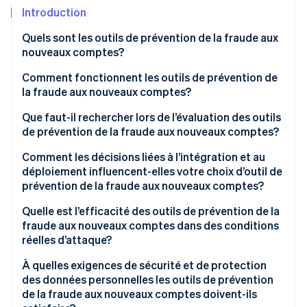
Commerce de détail
État des API
Introduction
Atlas
Constitution d'une entreprise
Quels sont les outils de prévention de la fraude aux
Climate
nouveaux comptes?
Élimination du carbone
Écosystème
Comment fonctionnent les outils de prévention de
Identity
Partenaires
la fraude aux nouveaux comptes?
Vérification de l'identité
Stripe App Marketplace
Analyse des appareils
Que faut-il rechercher lors de l’évaluation des outils
de prévention de la fraude aux nouveaux comptes?
Biométrie comportementale
Qualité des signaux et étendue du réseau
Comment les décisions liées à l’intégration et au
Analyse du réseau et de la vélocité
déploiement influencent-elles votre choix d’outil de
Stripe Sessions 2026
Taux de faux positifs et gestion
Découvrez comment Stripe construit l’infrastructure écon
prévention de la fraude aux nouveaux comptes?
Enrichissement des signaux d’identité
l’IA.
Transparence
Quelle est l’efficacité des outils de prévention de la
Regarder
Indice en temps réel
fraude aux nouveaux comptes dans des conditions
Intégration de la vérification renforcée
réelles d’attaque?
Rapports et boucles de rétroaction
Détection adaptative des adversaires
À quelles exigences de sécurité et de protection
des données personnelles les outils de prévention
Couverture des navigateurs sans interface et des
de la fraude aux nouveaux comptes doivent-ils
émulateurs