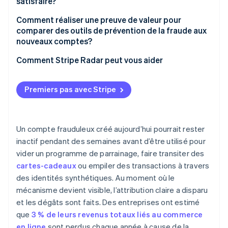
satisfaire?
Débit lors d’un pic
Limitation des données
Comment réaliser une preuve de valeur pour
comparer des outils de prévention de la fraude aux
Maintien des opérations lors d’une attaque
Résidence géographique des données
nouveaux comptes?
Accords sur les niveaux de service en matière de
Journaux d’audit
Taux de détection de la fraude confirmée
Comment Stripe Radar peut vous aider
fiabilité
Niveau de sécurité du fournisseur
Taux de faux positifs pour les inscriptions légitimes
Premiers pas avec Stripe
Impact sur la conversion
Un compte frauduleux créé aujourd’hui pourrait rester
inactif pendant des semaines avant d’être utilisé pour
vider un programme de parrainage, faire transiter des
cartes-cadeaux
ou empiler des transactions à travers
des identités synthétiques. Au moment où le
mécanisme devient visible, l’attribution claire a disparu
et les dégâts sont faits. Des entreprises ont estimé
que
3 % de leurs revenus totaux liés au commerce
en ligne
sont perdus chaque année à cause de la