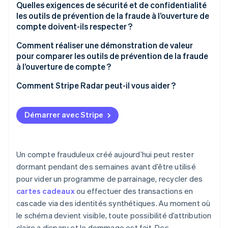
Détection adaptative des adversaires
Quelles exigences de sécurité et de confidentialité
les outils de prévention de la fraude à l’ouverture de
Couverture des navigateurs sans interface et des
compte doivent-ils respecter ?
émulateurs
Minimisation des données
Comment réaliser une démonstration de valeur
Capacité de traitement lors d’un pic
pour comparer les outils de prévention de la fraude
Résidence géographique des données
à l’ouverture de compte ?
Support opérationnel pendant une attaque
Logs d’audit
Taux de détection sur la fraude avérée
Comment Stripe Radar peut-il vous aider ?
Engagements de niveau de service (SLA) sur la
fiabilité
Posture de sécurité du prestataire
Taux de faux positifs sur les inscriptions légitimes
Démarrer avec Stripe
Impact sur le taux de conversion
Un compte frauduleux créé aujourd’hui peut rester
dormant pendant des semaines avant d’être utilisé
pour vider un programme de parrainage, recycler des
cartes cadeaux
ou effectuer des transactions en
cascade via des identités synthétiques. Au moment où
le schéma devient visible, toute possibilité d’attribution
claire a disparu et le dommage est fait. Des