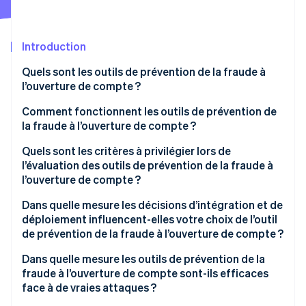
Découvrez les prochaines évolutions
Commerce en ligne
Radar
Prévention de la fraude
Introduction
Écosystème
Atlas
Quels sont les outils de prévention de la fraude à
Constitution de start-up
l’ouverture de compte ?
Partenaires
Climate
Stripe App Marketplace
Élimination du carbone
Comment fonctionnent les outils de prévention de
la fraude à l’ouverture de compte ?
Identity
Vérification de l'identité
Surveillance des appareils
Quels sont les critères à privilégier lors de
l’évaluation des outils de prévention de la fraude à
Biométrie comportementale
l’ouverture de compte ?
Analyse du réseau et de la vélocité
Qualité des signaux et étendue du réseau
Dans quelle mesure les décisions d’intégration et de
déploiement influencent-elles votre choix de l’outil
Stripe Sessions 2026
Enrichissement des signaux d’identité
Taux et gestion des faux positifs
de prévention de la fraude à l’ouverture de compte ?
Découvrez comment Stripe construit l’infrastructure écono
Regarder la vidéo
Notation en temps réel
Transparence
Dans quelle mesure les outils de prévention de la
fraude à l’ouverture de compte sont-ils efficaces
Intégration de l’authentification renforcée
face à de vraies attaques ?
Rapports et boucles de rétroaction