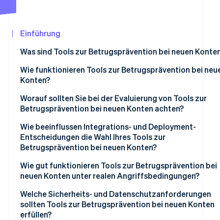
Betrugsprävention
Ecosystem
Atlas
Start-up-Gründung
Partner
Einführung
Stripe App-Marktplatz
Climate
Was sind Tools zur Betrugsprävention bei neuen Konte
CO₂-Entnahme
Identity
Wie funktionieren Tools zur Betrugsprävention bei neu
Online-Identitätsprüfung
Konten?
Geräteintelligenz
Worauf sollten Sie bei der Evaluierung von Tools zur
Betrugsprävention bei neuen Konten achten?
Verhaltensbiometrie:
Signalqualität und Netzwerkbreite
Wie beeinflussen Integrations- und Deployment-
Stripe-Sessions 2026
Netzwerk- und Geschwindigkeitsanalyse
Entscheidungen die Wahl Ihres Tools zur
Erfahren Sie, wie Stripe Lösungen für die Wir
Quote falsch positiver Ergebnisse und Handhabung
Betrugsprävention bei neuen Konten?
Jetzt ansehen
Anreicherung von Identitätssignalen
Transparenz
Wie gut funktionieren Tools zur Betrugsprävention bei
Risikobewertung in Echtzeit
neuen Konten unter realen Angriffsbedingungen?
Step-Up-Integration
Adaptive Angreifererkennung
Welche Sicherheits- und Datenschutzanforderungen
Berichterstattungs- und Feedback-Schleifen
sollten Tools zur Betrugsprävention bei neuen Konten
Headless-Browser- und Emulator-Abdeckung
erfüllen?