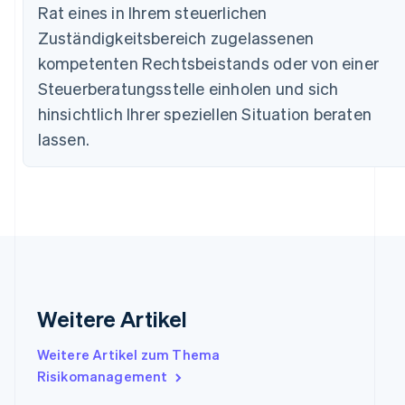
Rat eines in Ihrem steuerlichen
Bulgarien
English
Zuständigkeitsbereich zugelassenen
Dänemark
kompetenten Rechtsbeistands oder von einer
English
Deutschland
Steuerberatungsstelle einholen und sich
Deutsch
English
hinsichtlich Ihrer speziellen Situation beraten
Estland
lassen.
English
Festlandchina
简体中文
English
Finnland
English
Svenska
Frankreich
Français
English
Gibraltar
English
Griechenland
Weitere Artikel
English
Indien
Weitere Artikel zum Thema
English
Risikomanagement
Irland
English