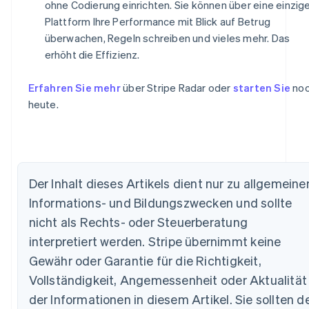
ohne Codierung einrichten. Sie können über eine einzig
Plattform Ihre Performance mit Blick auf Betrug
überwachen, Regeln schreiben und vieles mehr. Das
erhöht die Effizienz.
Erfahren Sie mehr
über Stripe Radar oder
starten Sie
no
heute.
Der Inhalt dieses Artikels dient nur zu allgemeine
Informations- und Bildungszwecken und sollte
nicht als Rechts- oder Steuerberatung
Australien
interpretiert werden. Stripe übernimmt keine
English
Gewähr oder Garantie für die Richtigkeit,
Belgien
Vollständigkeit, Angemessenheit oder Aktualität
Nederlands
Français
Deutsch
English
Brasilien
der Informationen in diesem Artikel. Sie sollten d
Português
English