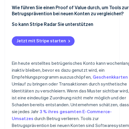
Durchsatz bei Lastspitzen
Datensparsamkeit
Wie führen Sie einen Proof of Value durch, um Tools zur
Betrugsprävention bei neuen Konten zu vergleichen?
Operations-Support während eines Angriffs
Geografische Datenspeicherung
Erkennungsrate bei bestätigtem Betrug
So kann Stripe Radar Sie unterstützen
Zuverlässigkeits-SLAs
Audit-Logs
Falscherkennungsquote bei legitimen Registrierungen
Sicherheitsstatus des Anbieters
Jetzt mit Stripe starten
Auswirkungen auf die Konversion
Ein heute erstelltes betrügerisches Konto kann wochenlan
inaktiv bleiben, bevor es dazu genutzt wird, ein
Empfehlungsprogramm auszuschöpfen,
Geschenkkarten
Umlauf zu bringen oder Transaktionen durch synthetische
Identitäten zu verschleiern. Wenn das Muster sichtbar wird,
ist eine eindeutige Zuordnung nicht mehr möglich und der
Schaden bereits entstanden. Unternehmen schätzen, das
sie jedes Jahr
3 % ihres gesamten E-Commerce-
Umsatzes
durch Betrug verlieren. Tools zur
Betrugsprävention bei neuen Konten sind Softwaresystem