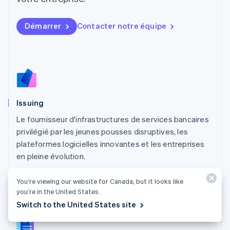
English
Luxembourg
Français
Deutsch
English
Démarrer
Contacter notre équipe
Malaisie
English
简体中文
Malte
English
Mexique
Español
English
Norvège
Issuing
English
Nouvelle-Zélande
Le fournisseur d'infrastructures de services bancaires
English
privilégié par les jeunes pousses disruptives, les
Pays-Bas
plateformes logicielles innovantes et les entreprises
Nederlands
English
en pleine évolution.
Pologne
English
Découvrir Issuing
Portugal
You’re viewing our website for Canada, but it looks like
Português
English
you’re in the United States.
RAS de Hong Kong, Chine
Switch to the United States site
English
简体中文
République tchèque