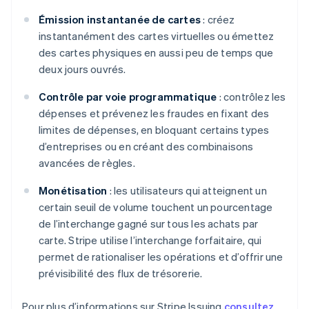
Português
English
Bulgarie
Émission instantanée de cartes
: créez
English
instantanément des cartes virtuelles ou émettez
Canada
des cartes physiques en aussi peu de temps que
English
Français
deux jours ouvrés.
Chine continentale
简体中文
English
Contrôle par voie programmatique
: contrôlez les
Chypre
dépenses et prévenez les fraudes en fixant des
English
Croatie
limites de dépenses, en bloquant certains types
English
Italiano
d’entreprises ou en créant des combinaisons
Danemark
avancées de règles.
English
Émirats arabes unis
Monétisation
: les utilisateurs qui atteignent un
English
certain seuil de volume touchent un pourcentage
Espagne
de l’interchange gagné sur tous les achats par
Español
English
carte. Stripe utilise l’interchange forfaitaire, qui
Estonie
permet de rationaliser les opérations et d’offrir une
English
États-Unis
prévisibilité des flux de trésorerie.
English
Español
简体中文
Finlande
Pour plus d’informations sur Stripe Issuing,
consultez