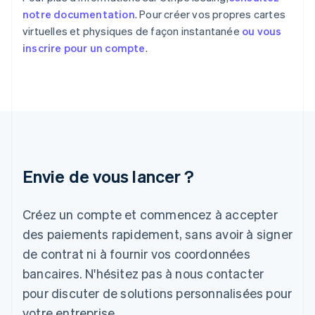
English
Svenska
notre documentation
. Pour créer vos propres cartes
France
virtuelles et physiques de façon instantanée
ou vous
Français
English
Gibraltar
inscrire pour un compte
.
English
Grèce
English
Hongrie
English
Inde
English
Irlande
Envie de vous lancer ?
English
Italie
Italiano
English
Créez un compte et commencez à accepter
Japon
日本語
English
des paiements rapidement, sans avoir à signer
Lettonie
de contrat ni à fournir vos coordonnées
English
bancaires. N'hésitez pas à nous contacter
Liechtenstein
pour discuter de solutions personnalisées pour
Deutsch
English
Lituanie
votre entreprise.