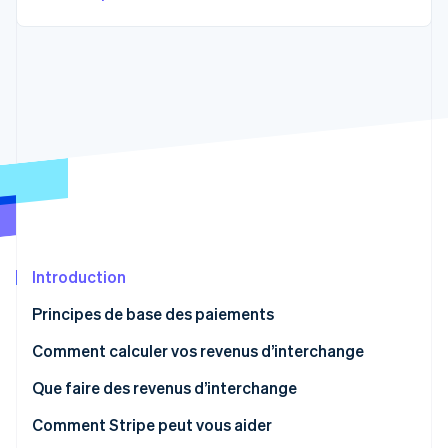
Commerce de détail
État des API
Atlas
Constitution d'une entreprise
Climate
Élimination du carbone
Écosystème
Identity
Partenaires
Vérification de l'identité
Stripe App Marketplace
Stripe Sessions 2026
Découvrez comment Stripe construit l’infrastructure écon
Introduction
l’IA.
Regarder
Principes de base des paiements
Comment calculer vos revenus d’interchange
Interchange forfaitaire
Que faire des revenus d’interchange
Interchange net
Comment Stripe peut vous aider