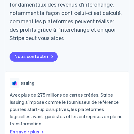
UI flexibles
Recognition
fondamentaux des revenus d'interchange,
l’application
Gérer des
Moyens de
Comptabilité
Entreprise
Marketplaces
abonnements
notamment la façon dont celui-ci est calculé,
paiement
automatisée
Gestion financière
Proposer une
Accès à plus
Stripe Sigma
Roadmap produit
comment les plateformes peuvent réaliser
Plateformes
facturation à l'usage
de 125
Rapports
Sessions : conférence
SaaS
Émettre des cartes
des profits grâce à l'interchange et en quoi
Terminal
personnalisés
annuelle
bancaires adossées à
Paiements en
Data Pipeline
Carrières
des stablecoins
Stripe peut vous aider.
personne
Synchronisation
Communiqués de
Fournir et gérer des
Authorization
des données
presse
services avec des
Par secteur
Boost
Stripe Press
agents
Nous contacter
Acceptation
optimisée
Entreprises d'IA
Link
Économie des
Paiements
créateurs
Contact
Ressources
Jeux
accélérés
Issuing
Hôtellerie, voyages et
Financial
Contacter notre équipe
loisirs
Intégrations
Connections
Avec plus de 275 millions de cartes créées, Stripe
Assurance
d'applications
Comptes
Devenir partenaire
Médias et
Exemples de code
financiers
Issuing s’impose comme le fournisseur de référence
divertissements
Blog des développeurs
associés
pour les start-up disruptives, les plateformes
Organisations à but
logicielles avant-gardistes et les entreprises en pleine
non lucratif
État de l'API
Services aux
transformation.
Plus
entreprises
En savoir plus
Product roadmap
Secteur public