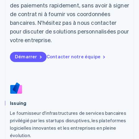
日本語
English
des paiements rapidement, sans avoir à signer
Lettonie
de contrat ni à fournir vos coordonnées
English
bancaires. N'hésitez pas à nous contacter
Liechtenstein
pour discuter de solutions personnalisées pour
Deutsch
English
Lituanie
votre entreprise.
English
Luxembourg
Français
Deutsch
English
Démarrer
Contacter notre équipe
Malaisie
English
简体中文
Malte
English
Mexique
Español
English
Norvège
Issuing
English
Nouvelle-Zélande
Le fournisseur d'infrastructures de services bancaires
English
privilégié par les startups disruptives, les plateformes
Pays-Bas
logicielles innovantes et les entreprises en pleine
Nederlands
English
évolution.
Pologne