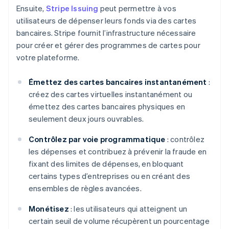
Ensuite,
Stripe Issuing
peut permettre à vos
English
Autriche
utilisateurs de dépenser leurs fonds via des cartes
Deutsch
English
bancaires. Stripe fournit l’infrastructure nécessaire
Belgique
pour créer et gérer des programmes de cartes pour
Nederlands
Français
Deutsch
English
votre plateforme.
Brésil
Português
English
Bulgarie
Émettez des cartes bancaires instantanément
:
English
créez des cartes virtuelles instantanément ou
Canada
émettez des cartes bancaires physiques en
English
Français
seulement deux jours ouvrables.
Chine continentale
简体中文
English
Contrôlez par voie programmatique
: contrôlez
Chypre
les dépenses et contribuez à prévenir la fraude en
English
Croatie
fixant des limites de dépenses, en bloquant
English
Italiano
certains types d’entreprises ou en créant des
Danemark
ensembles de règles avancées.
English
Émirats arabes unis
Monétisez
: les utilisateurs qui atteignent un
English
certain seuil de volume récupèrent un pourcentage
Espagne