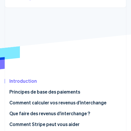
Découvrez les prochaines évolutions
Commerce en ligne
Radar
Prévention de la fraude
Écosystème
Atlas
Constitution de start-up
Partenaires
Climate
Stripe App Marketplace
Élimination du carbone
Identity
Vérification de l'identité
Introduction
Principes de base des paiements
Stripe Sessions 2026
Découvrez comment Stripe construit l’infrastructure écono
Comment calculer vos revenus d’interchange
Regarder la vidéo
Interchange brut
Que faire des revenus d’interchange ?
Interchange net
Comment Stripe peut vous aider