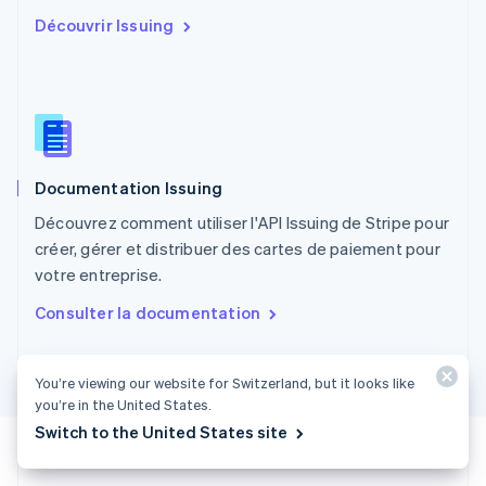
English
Découvrir Issuing
Portugal
Português
English
R.A.S. de Hong Kong, Chine
English
简体中文
République tchèque
English
Roumanie
Documentation Issuing
English
Royaume-Uni
Découvrez comment utiliser l'API Issuing de Stripe pour
English
créer, gérer et distribuer des cartes de paiement pour
Singapour
votre entreprise.
English
简体中文
Slovaquie
Consulter la documentation
English
Slovénie
English
Italiano
You’re viewing our website for Switzerland, but it looks like
Suède
you’re in the United States.
Svenska
English
Suisse
Switch to the United States site
Deutsch
Français
Italiano
English
Thaïlande