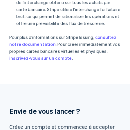
de l’interchange obtenu sur tous les achats par
Español
English
carte bancaire. Stripe utilise l’interchange forfaitaire
Estonie
brut, ce qui permet de rationaliser les opérations et
English
États-Unis
offre une prévisibilité des flux de trésorerie.
English
Español
简体中文
Finlande
Pour plus d’informations sur Stripe Issuing,
consultez
English
Svenska
notre documentation
. Pour créer immédiatement vos
France
propres cartes bancaires virtuelles et physiques,
Français
English
Gibraltar
inscrivez-vous sur un compte
.
English
Grèce
English
Hongrie
English
Inde
English
Irlande
Envie de vous lancer ?
English
Italie
Italiano
English
Créez un compte et commencez à accepter
Japon