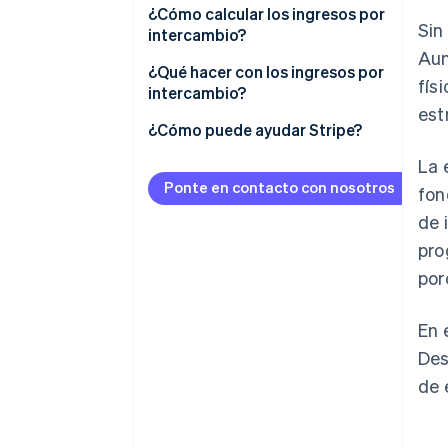
¿Cómo calcular los ingresos por
Sin
intercambio?
Aun
Intercambio bruto
¿Qué hacer con los ingresos por
fís
intercambio?
Intercambio neto
est
¿Cómo puede ayudar Stripe?
La 
Stripe Connect
Ponte en contacto con nosotros
fon
Stripe Capital
de 
Stripe Treasury
pro
por
Stripe Issuing
En 
Des
de 