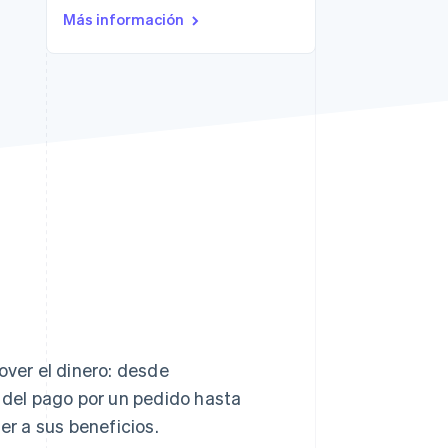
Más información
Sesiones de Stripe
2026
Descubre cómo Stripe
construye la
infraestructura
económica para la IA.
Mirar ahora
ver el dinero: desde
del pago por un pedido hasta
r a sus beneficios.