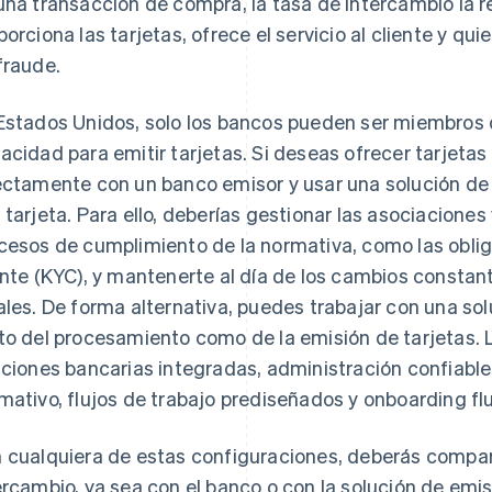
una transacción de compra, la tasa de intercambio la re
porciona las tarjetas, ofrece el servicio al cliente y qui
fraude.
Estados Unidos, solo los bancos pueden ser miembros d
acidad para emitir tarjetas. Si deseas ofrecer tarjetas 
ectamente con un banco emisor y usar una solución de
 tarjeta. Para ello, deberías gestionar las asociaciones
cesos de cumplimiento de la normativa, como las obli
ente (KYC), y mantenerte al día de los cambios consta
ales. De forma alternativa, puedes trabajar con una so
to del procesamiento como de la emisión de tarjetas. 
aciones bancarias integradas, administración confiabl
mativo, flujos de trabajo prediseñados y onboarding flu
 cualquiera de estas configuraciones, deberás compart
ercambio, ya sea con el banco o con la solución de emis