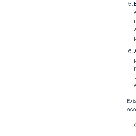
Exi
eco