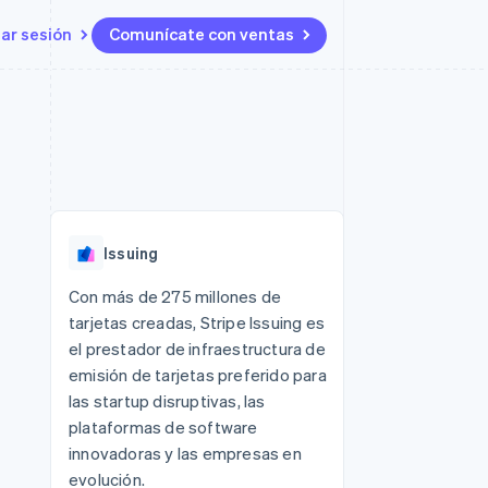
iar sesión
Comunícate con ventas
Recursos
Ecosistema
Contacto
 marketplaces
Más
Integraciones de aplicaciones
Socios
Contacta con ventas
Product roadmap
s
Ejemplos de código
Stripe App Marketplace
Conviértete en socio
Ver lo que viene
ataformas
Blog de desarrolladores
 plataformas
Estado de la API
Radar
e clientes
Prevención de fraude
 platforms
Issuing
ncieros
Atlas
Constitución de una startup
 lucro
Con más de 275 millones de
tarjetas creadas, Stripe Issuing es
Climate
s y virtuales
Eliminación de dióxido de
el prestador de infraestructura de
carbono
emisión de tarjetas preferido para
Identity
las startup disruptivas, las
Verificación de identidad en
plataformas de software
línea
innovadoras y las empresas en
evolución.