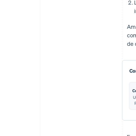
Ame
com
de 