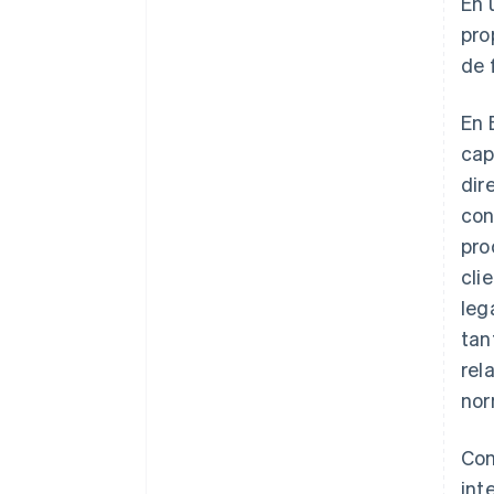
En 
pro
de 
En 
cap
dir
con
pro
cli
leg
tan
rel
nor
Con
int