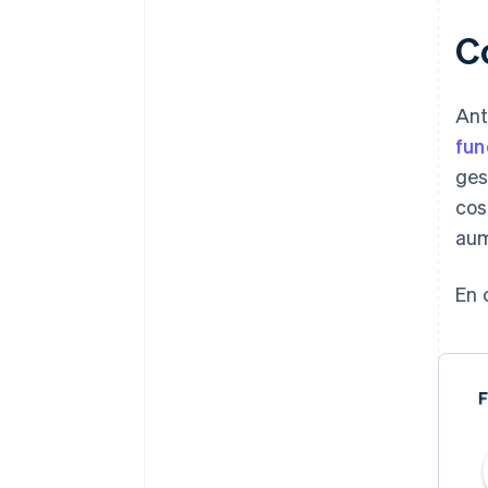
C
Ant
fun
ges
cos
aum
En 