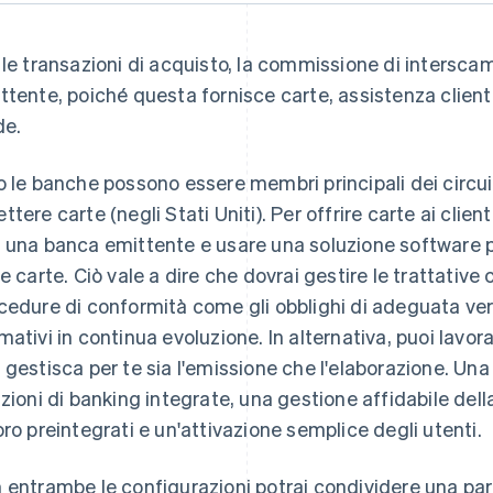
 le transazioni di acquisto, la commissione di intersca
ttente, poiché questa fornisce carte, assistenza clienti 
de.
o le banche possono essere membri principali dei circuiti
ttere carte (negli Stati Uniti). Per offrire carte ai clie
 una banca emittente e usare una soluzione software pe
le carte. Ciò vale a dire che dovrai gestire le trattative 
cedure di conformità come gli obblighi di adeguata verifi
mativi in continua evoluzione. In alternativa, puoi lavo
 gestisca per te sia l'emissione che l'elaborazione. Una
azioni di banking integrate, una gestione affidabile della
oro preintegrati e un'attivazione semplice degli utenti.
 entrambe le configurazioni potrai condividere una part