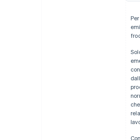
Per
emi
fro
Sol
eme
con
dal
pro
nor
che
rel
lav
Con