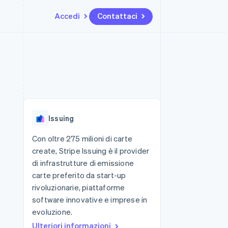
Accedi
Contattaci
Risorse
Ecosistema
Recapiti
me e marketplace
Altro
Integrazioni app
Partner
Contattaci
Product roadmap
ns
Esempi di codice
Stripe App Marketplace
Diventa nostro partner
Scopri cosa ti aspetta
 piattaforme
Blog per sviluppatori
 platforms
ibero
Stato dell'API
Radar
ari integrati
Prevenzione delle frodi
Issuing
 fisiche
Atlas
Costituzione di start-up
Con oltre 275 milioni di carte
create, Stripe Issuing è il provider
Climate
Rimozione del carbonio
di infrastrutture di emissione
carte preferito da start-up
Identity
Verifica online dell'identità
rivoluzionarie, piattaforme
software innovative e imprese in
evoluzione.
Ulteriori informazioni