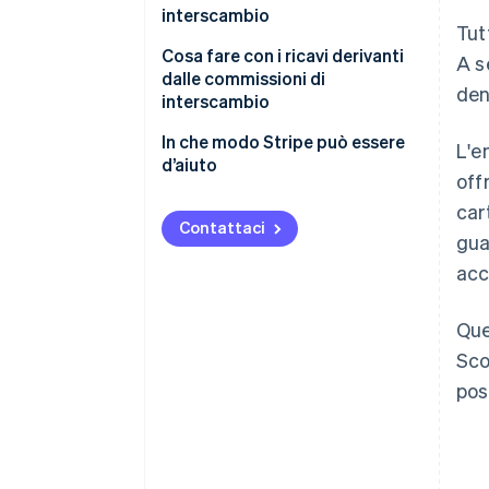
interscambio
Tut
Commissioni interbancarie
Cosa fare con i ricavi derivanti
A s
lorde
dalle commissioni di
den
interscambio
Commissioni interbancarie
nette
In che modo Stripe può essere
L'e
d’aiuto
off
Stripe Connect
car
Contattaci
gua
Stripe Capital
acc
Stripe Treasury
Stripe Issuing
Que
Sco
pos