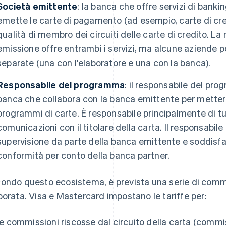
Società emittente
: la banca che offre servizi di bank
emette le carte di pagamento (ad esempio, carte di cred
qualità di membro dei circuiti delle carte di credito. La
emissione offre entrambi i servizi, ma alcune aziende p
separate (una con l'elaboratore e una con la banca).
Responsabile del programma
: il responsabile del pr
banca che collabora con la banca emittente per mettere 
programmi di carte. È responsabile principalmente di tutt
comunicazioni con il titolare della carta. Il responsabi
supervisione da parte della banca emittente e soddisfa
conformità per conto della banca partner.
ondo questo ecosistema, è prevista una serie di commi
borata. Visa e Mastercard impostano le tariffe per:
le commissioni riscosse dal circuito della carta (comm