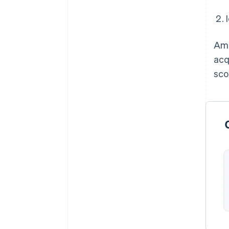
Ame
acq
sco