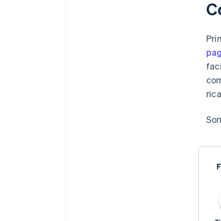
C
Pri
pa
fac
com
rica
Son