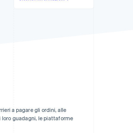
Stripe Sessions 2026
Scopri come Stripe sta
costruendo
l'infrastruttura
economica per l'IA.
Guarda ora
ri a pagare gli ordini, alle
 loro guadagni, le piattaforme