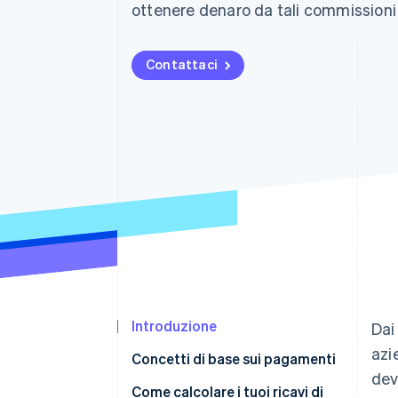
ottenere denaro da tali commissioni 
Link
Pagamento accelerato
Financial Connections
Contattaci
Conti finanziari collegati
Introduzione
Dai
azi
Concetti di base sui pagamenti
dev
Come calcolare i tuoi ricavi di