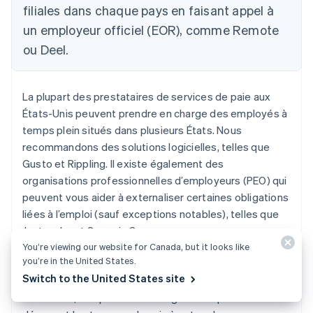
filiales dans chaque pays en faisant appel à
un employeur officiel (EOR), comme Remote
ou Deel.
La plupart des prestataires de services de paie aux
États-Unis peuvent prendre en charge des employés à
temps plein situés dans plusieurs États. Nous
recommandons des solutions logicielles, telles que
Gusto et Rippling. Il existe également des
organisations professionnelles d’employeurs (PEO) qui
peuvent vous aider à externaliser certaines obligations
liées à l’emploi (sauf exceptions notables), telles que
Justworks et Sequoia One.
You’re viewing our website for Canada, but it looks like
you’re in the United States.
Paie ou PEO
Switch to the United States site
Les prestataires de services de paie sont, en
substance, des plateformes logicielles qui calculent et