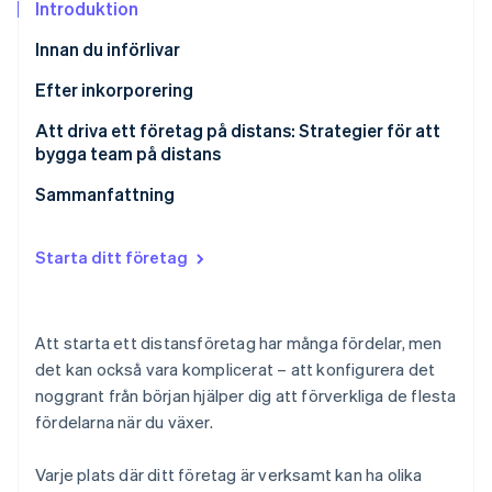
Identitetsverifiering online
Introduktion
Partner
Stripe App Marketplace
Innan du införlivar
Namnge företaget
Efter inkorporering
Adresser och företag som arbetar helt på distans
Registrera dig lokalt i USA
Att driva ett företag på distans: Strategier för att
Stripe Sessions 2026
bygga team på distans
Se hur Stripe bygger den ekonomiska inf
Telefonnummer
Ordna löner för grundarteamet
Titta nu
Anställ teammedlemmar på distans i några
Sammanfattning
Att följa reglerna och undvika distraktioner eller
godkända tidszoner för att komma igång
böter
Träffas kvartalsvis
Starta ditt företag
Skriv ner saker
Bredda ditt sökande efter talanger på distans
Att starta ett distansföretag har många fördelar, men
det kan också vara komplicerat – att konfigurera det
Håll ordning och se till att du följer reglerna
noggrant från början hjälper dig att förverkliga de flesta
fördelarna när du växer.
Varje plats där ditt företag är verksamt kan ha olika