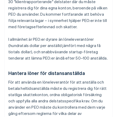
30 "klientrapporterande" delstater där du måste
registrera dig för dina egna konton, beroende på vilken
PEO du använder. Du kommer fortfarande att behöva
följa relevanta lagar – i synnerhet hjälper PEO:er inte till
med företagsefterlevnad och skatter.
I allmänhet är PEO:er dyrare än löneleverantörer
(hundratals dollar per anställd jämfört med några få
tiotals dollar), och snabbväxande startup-företag
tenderar att lämna PEO:er ändå efter 50–100 anställda.
Hantera löner för distansanställda
För att använda en löneleverantör för att anställa och
betala heltidsanställda måste du registrera dig för rätt
statliga skattekonton, ordna obligatorisk försäkring
och uppfylla alla andra delstatsspecifika krav. Om du
använder en PEO måste du kontrollera med dem varje
gång eftersom reglerna för vilka delar av