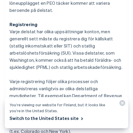
löneupplägget en PEO täcker kommer att variera
beroende på delstat.
Registrering
Varje delstat har olika uppsättningar konton, men
generellt sett måste du registrera dig för källskatt
(statlig inkomstskatt eller SIT) och statlig
arbetslöshetsförsäkring (SUI). Vissa delstater, som
Washington, kommer också att ha betald föräldra- och
sjukledighet (PFML) och statlig arbetsskadeförsäkring.
Varje registrering följer olika processer och
administreras vanligtvis av olika delstatliga
myndigheter. Till exempel kan Department of Revenue
i en delstat utfärda kontot för källskatt, medan
You’re viewing our website for Finland, but it looks like
Department of Labor kan utfärda kontot för
you’re in the United States.
arbetslöshetsförsäkring. Vissa delstater försöker göra
Switch to the United States site
det enklare genom att ha en process för flera konton
(t.ex. Colorado och New York).