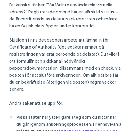
Du kanske tänker: "Varför inte använda min virtuella
adress?" Registrerade ombud har en särskild status –
de är certifierade av delstatssekreteraren och måste
ha en fysisk plats öppen under kontorstid.
Slutligen finns det pappersarbete att lämna in för
Certificate of Authority (det exakta namnet på
registreringen varierar beroende på delstat). Du fyller i
ett formulär och skickar all nödvändig
pappersdokumentation, tillsammans med en check, via
posten för att slutföra arkiveringen. Om allt går bra får
du en bekräftelse (återigen via posten) några veckor
senare.
Andra saker att se upp för:
Vissa stater har ytterligare steg som du hittar när
du går igenom ansökningsprocessen. I Pennsylvania
måste du till exempel
publicera ett meddelande i