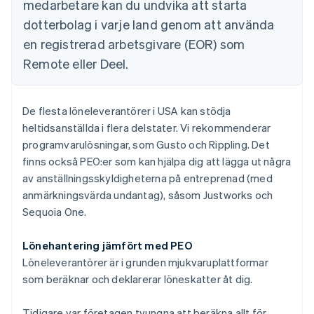
medarbetare kan du undvika att starta
dotterbolag i varje land genom att använda
en registrerad arbetsgivare (EOR) som
Remote eller Deel.
De flesta löneleverantörer i USA kan stödja
heltidsanställda i flera delstater. Vi rekommenderar
programvarulösningar, som Gusto och Rippling. Det
finns också PEO:er som kan hjälpa dig att lägga ut några
av anställningsskyldigheterna på entreprenad (med
anmärkningsvärda undantag), såsom Justworks och
Sequoia One.
Lönehantering jämfört med PEO
Löneleverantörer är i grunden mjukvaruplattformar
som beräknar och deklarerar löneskatter åt dig.
Tidigare var företagen tvungna att beräkna allt för