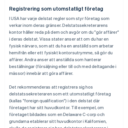
Registrering som utomstatligt företag
I USA har varje delstat regler som styr företag som
verkar inom deras gränser. Delstatssekreterarens
kontor håller reda på dem och avgör om du "gör affärer"
i deras delstat. Vissa stater anser att om du har en
fysisk närvaro, som att du ha en anställd som arbetar
hemifrån eller ett fysiskt kontorsutrymme, så gör du
affärer. Andra anser att anställda som hanterar
beställningar (försäljning eller till och med deltagande i
mässor) innebär att göra affärer.
Det rekommenderas att registrera sig hos
delstatssekreteraren som ett utomstatligt företag
(kallas "foreign qualification") i den delstat där
företaget har sitt huvudkontor. Till exempel, om
företaget bildades som en Delaware C-corp och
grundarna etablerar sitt huvudkontor i Kalifornien,
skulle de registrera sig hos delstatssekreteraren i