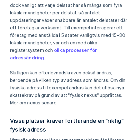
dock vanligt att varje delstat har så många som fyra
lokala myndigheter per delstat, så antalet
uppdateringar växer snabbare än antalet delstater där
ett företag är verksamt. Till exempel interagerar ett
företag med anställda i 5 stater vanligtvis med 15–20
lokala myndigheter, var och en med olika
registersystem och
olika processer för
adressändring
.
Slutligen kan efterlevnadskraven också ändras,
beroende på vilken typ av adress som ändras. Om din
fysiska adress till exempel ändras kan det utlösa nya
skattekrav på grund av att "fysisk nexus" upprättas.
Mer om nexus senare.
Vissa platser kräver fortfarande en "riktig"
fysisk adress
Virtuella adresser löser ett stort problem för företag