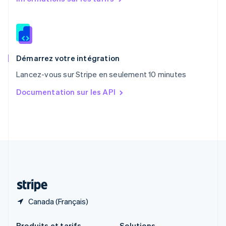
République tchèque
English
Roumanie
English
Royaume-Uni
English
Démarrez votre intégration
Singapour
Lancez-vous sur Stripe en seulement 10 minutes
English
简体中文
Slovaquie
Documentation sur les API
English
Slovénie
English
Italiano
Suède
Svenska
English
Suisse
Deutsch
Français
Italiano
English
Thaïlande
ไทย
English
Canada (Français)
Produits et tarifs
Solutions