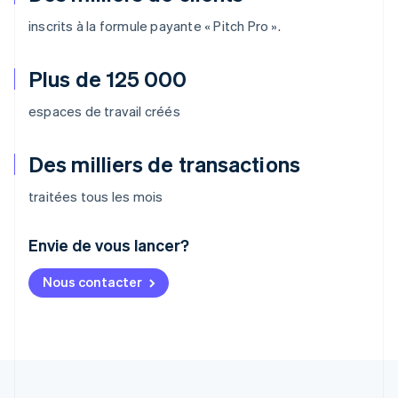
inscrits à la formule payante « Pitch Pro ».
Plus de 125 000
espaces de travail créés
Des milliers de transactions
traitées tous les mois
Envie de vous lancer?
Allemagne
Nous contacter
Deutsch
English
Australie
English
Autriche
Deutsch
English
Belgique
Nederlands
Français
Deutsch
English