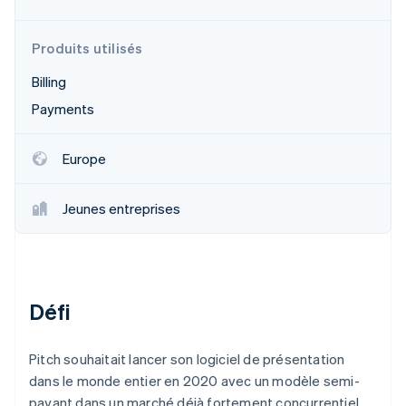
Commerce de détail
État des API
Atlas
Constitution d'une entreprise
Produits utilisés
Climate
Élimination du carbone
Écosystème
Billing
Identity
Payments
Partenaires
Vérification de l'identité
Stripe App Marketplace
Europe
Jeunes entreprises
Stripe Sessions 2026
Découvrez comment Stripe construit l’infrastructure écon
l’IA.
Regarder
Défi
Pitch souhaitait lancer son logiciel de présentation
dans le monde entier en 2020 avec un modèle semi-
payant dans un marché déjà fortement concurrentiel