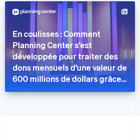
Finlande
English
Svenska
France
Français
English
Gibraltar
En coulisses : Comment
English
Grèce
Planning Center s’est
English
Hongrie
développée pour traiter des
English
dons mensuels d’une valeur de
Inde
English
600 millions de dollars grâce à
Irlande
English
Stripe
Italie
Italiano
English
Japon
日本語
English
Lettonie
English
Liechtenstein
Deutsch
English