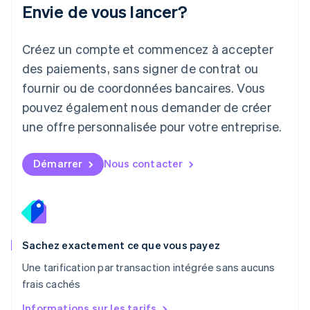
Envie de vous lancer?
Lituanie
English
Luxembourg
Créez un compte et commencez à accepter
Français
Deutsch
English
Malaisie
des paiements, sans signer de contrat ou
English
简体中文
fournir ou de coordonnées bancaires. Vous
Malte
pouvez également nous demander de créer
English
Mexique
une offre personnalisée pour votre entreprise.
Español
English
Norvège
English
Démarrer
Nous contacter
Nouvelle-Zélande
English
Pays-Bas
Nederlands
English
Pologne
English
Sachez exactement ce que vous payez
Portugal
Une tarification par transaction intégrée sans aucuns
Português
English
frais cachés
RAS de Hong Kong, Chine
English
简体中文
Informations sur les tarifs