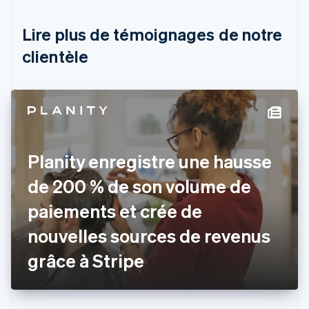
Brésil
Português
English
Lire plus de témoignages de notre
Bulgarie
English
clientèle
Canada
English
Français
Chine continentale
简体中文
English
Chypre
English
Croatie
Planity enregistre une hausse
English
Italiano
Danemark
de 200 % de son volume de
English
Émirats arabes unis
paiements et crée de
English
nouvelles sources de revenus
Espagne
Español
English
grâce à Stripe
Estonie
English
États-Unis
English
Español
简体中文