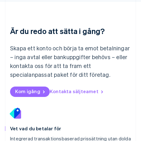
English
简体中文
Malta
English
Mexiko
Español
English
Är du redo att sätta i gång?
Nederländerna
Nederlands
English
Norge
Skapa ett konto och börja ta emot betalningar
English
– inga avtal eller bankuppgifter behövs – eller
Nya Zeeland
kontakta oss för att ta fram ett
English
Polen
specialanpassat paket för ditt företag.
English
Portugal
Português
English
Kom igång
Kontakta säljteamet
Rumänien
English
Schweiz
Deutsch
Français
Italiano
English
Singapore
English
简体中文
Vet vad du betalar för
Slovakien
Integrerad transaktionsbaserad prissättning utan dolda
English