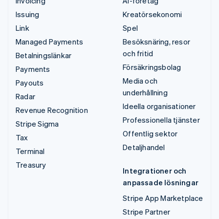
Invoicing
AI-företag
Issuing
Kreatörsekonomi
Link
Spel
Managed Payments
Besöksnäring, resor
och fritid
Betalningslänkar
Försäkringsbolag
Payments
Media och
Payouts
underhållning
Radar
Ideella organisationer
Revenue Recognition
Professionella tjänster
Stripe Sigma
Offentlig sektor
Tax
Detaljhandel
Terminal
Treasury
Integrationer och
anpassade lösningar
Stripe App Marketplace
Stripe Partner