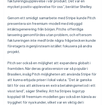
faktureringsupplevelse i vår produkt. Det var en
mycket positiv upplevelse för oss”, berättar Shelley.
Genom ett smidigt samarbete med Stripe kunde Pitch
presentera sin freemium-modell med inbyggd
intäktsgenerering från början. Pitchs offentliga
lansering genomfördes utan problem, och eftersom
faktureringen inte medförde några frågetecken kunde
företagets ingenjörsteam istället fokusera på andra
projekt.
Pitch ser också en möjlighet att expandera globalt i
framtiden. När deras gratisversion var så populär i
Brasilien, insåg Pitch möjligheten att använda Stripe för
att kunna erbjuda priser i lokal valuta. ”Det är ganska
lätt för oss att aktivera en extra betalningsmetod i ett
visst land”, säger Shelley. Att ha Stripes logotyp
kopplad till freemium-modellen gav också en känsla av
trygghet för nya kunder, vilket var en viktig del i