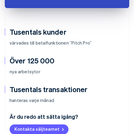
Tusentals kunder
värvades till betalfunktionen ”Pitch Pro”
Över 125 000
nya arbetsytor
Tusentals transaktioner
hanteras varje månad
Australien
English
Är du redo att sätta igång?
Belgien
Nederlands
Français
Deutsch
English
Kontakta säljteamet
Brasilien