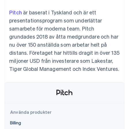
Godkännandeoptimeringar
Recognition
Företag
Plattformar
Erbjud
Link
Automatiserad
SaaS
användningsbaserad
Pitch
Accelererad kassaprocess
är baserat i Tyskland och är ett
redovisning
Produktplan
fakturering
Financial Connections
Stripe Sigma
Sessions årliga
presentationsprogram som underlättar
Utfärda stablecoin-
Länkade finanskontodata
Anpassade
konferens
stödda kort
samarbete för moderna team. Pitch
rapporter
Karriärer
Tillhandahåll och
Efter bransch
Data Pipeline
Nyhetsrum
hantera tjänster med
grundades 2018 av åtta medgrundare och har
Datasynkronisering
Stripe Press
agenter
nu över 150 anställda som arbetar helt på
AI-företag
Kreatörsekonomi
distans. Företaget har hittills dragit in över 135
Spel
miljoner USD från investerare som Lakestar,
Besöksnäring, resor
Kontakt
Mer
Resurser
och fritid
Tiger Global Management och Index Ventures.
Product roadmap
Försäkringsbolag
Kontakta säljteamet
Se vad som kommer härnäst
Media och
Appintegrationer
Bli partner
underhållning
Kodexempel
Radar
Ideella organisationer
Utvecklarblogg
Bedrägeribekämpning
Professionella tjänster
API-status
Offentlig sektor
Atlas
Detaljhandel
Bolagsbildning för startups
Climate
Använda produkter
Koldioxidinfångning
Billing
Ecosystem
Identity