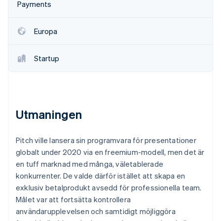
Identitetsverifiering online
Payments
Partner
Stripe App Marketplace
Europa
Startup
Stripe Sessions 2026
Se hur Stripe bygger den ekonomiska inf
Titta nu
Utmaningen
Pitch ville lansera sin programvara för presentationer
globalt under 2020 via en freemium-modell, men det är
en tuff marknad med många, väletablerade
konkurrenter. De valde därför istället att skapa en
exklusiv betalprodukt avsedd för professionella team.
Målet var att fortsätta kontrollera
användarupplevelsen och samtidigt möjliggöra