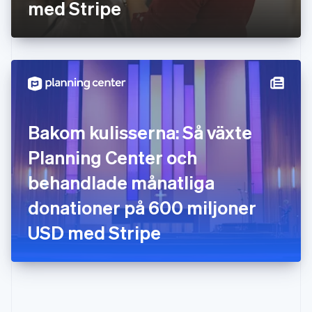
med Stripe
English
简体中文
Indien
English
Irland
English
Italien
Italiano
English
Japan
日本語
English
Bakom kulisserna: Så växte
Kanada
English
Français
Planning Center och
Kroatien
English
Italiano
behandlade månatliga
Lettland
English
donationer på 600 miljoner
Liechtenstein
USD med Stripe
Deutsch
English
Litauen
English
Luxemburg
Français
Deutsch
English
Malaysia