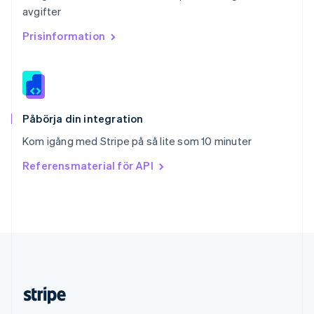
avgifter
Slovenien
English
Italiano
Prisinformation
Spanien
Español
English
Storbritannien
English
Sverige
Svenska
English
Påbörja din integration
Thailand
Kom igång med Stripe på så lite som 10 minuter
ไทย
English
Tjeckien
Referensmaterial för API
English
Tyskland
Deutsch
English
Ungern
English
USA
English
Español
简体中文
Österrike
Deutsch
English