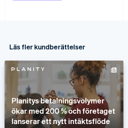
Português
English
Bulgarien
English
Cypern
English
Danmark
English
Estland
Läs fler kundberättelser
English
Fastlandskina
简体中文
English
Finland
English
Svenska
Frankrike
Français
English
Förenade Arabemiraten
English
Planitys betalningsvolymer
Gibraltar
English
ökar med 200 % och företaget
Grekland
English
lanserar ett nytt intäktsflöde
Hongkong SAR, Kina