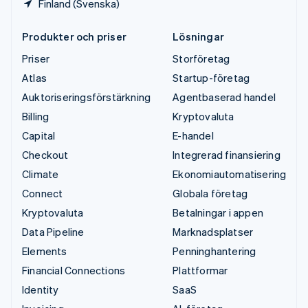
Finland (Svenska)
Produkter och priser
Lösningar
Priser
Storföretag
Atlas
Startup-företag
Auktoriseringsförstärkning
Agentbaserad handel
Billing
Kryptovaluta
Capital
E-handel
Checkout
Integrerad finansiering
Climate
Ekonomiautomatisering
Connect
Globala företag
Kryptovaluta
Betalningar i appen
Data Pipeline
Marknadsplatser
Elements
Penninghantering
Financial Connections
Plattformar
Identity
SaaS