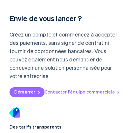
Lettonie
English
Liechtenstein
Envie de vous lancer ?
Deutsch
English
Lituanie
English
Créez un compte et commencez à accepter
Luxembourg
des paiements, sans signer de contrat ni
Français
Deutsch
English
Malaisie
fournir de coordonnées bancaires. Vous
English
简体中文
pouvez également nous demander de
Malte
concevoir une solution personnalisée pour
English
Mexique
votre entreprise.
Español
English
Norvège
English
Démarrer
Contacter l'équipe commerciale
Nouvelle-Zélande
English
Pays-Bas
Nederlands
English
Pologne
English
Des tarifs transparents
Portugal