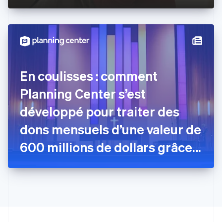
Estonie
English
États-Unis
English
Español
简体中文
Finlande
English
Svenska
France
En coulisses : comment
Français
English
Gibraltar
Planning Center s’est
English
Grèce
développé pour traiter des
English
Hongrie
dons mensuels d’une valeur de
English
Inde
600 millions de dollars grâce à
English
Irlande
Stripe
English
Italie
Italiano
English
Japon
日本語
English