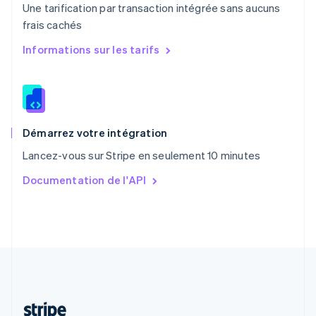
Une tarification par transaction intégrée sans aucuns
Português
English
frais cachés
R.A.S. de Hong Kong, Chine
English
简体中文
Informations sur les tarifs
République tchèque
English
Roumanie
English
Royaume-Uni
English
Démarrez votre intégration
Singapour
Lancez-vous sur Stripe en seulement 10 minutes
English
简体中文
Slovaquie
Documentation de l'API
English
Slovénie
English
Italiano
Suède
Svenska
English
Suisse
Deutsch
Français
Italiano
English
Thaïlande
ไทย
English