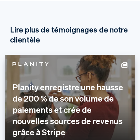
Autriche
Deutsch
English
Belgique
Nederlands
Français
Deutsch
English
Brésil
Lire plus de témoignages de notre
Português
English
clientèle
Bulgarie
English
Canada
English
Français
Chine continentale
简体中文
English
Chypre
English
Planity enregistre une hausse
Croatie
English
Italiano
de 200 % de son volume de
Danemark
paiements et crée de
English
Émirats arabes unis
nouvelles sources de revenus
English
Espagne
grâce à Stripe
Español
English