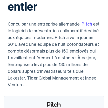
entier
UI flexibles
Recognition
l’application
Gérer des
Moyens de
Comptabilité
Entreprise
Marketplaces
abonnements
paiement
automatisée
Gestion financière
Proposer une
Accès à plus
Stripe Sigma
Roadmap produit
Plateformes
facturation à l'usage
de 125
Rapports
Sessions : conférence
SaaS
Émettre des cartes
Conçu par une entreprise allemande,
Pitch
est
Terminal
personnalisés
annuelle
bancaires adossées à
Paiements en
Data Pipeline
Carrières
des stablecoins
le logiciel de présentation collaboratif destiné
personne
Synchronisation
Communiqués de
Fournir et gérer des
aux équipes modernes. Pitch a vu le jour en
Authorization
des données
presse
services avec des
Par secteur
Boost
Stripe Press
agents
2018 avec une équipe de huit cofondateurs et
Acceptation
compte désormais plus de 150 employés qui
optimisée
Entreprises d'IA
Link
Économie des
travaillent entièrement à distance. À ce jour,
Paiements
créateurs
Contact
Ressources
Jeux
l’entreprise a levé plus de 135 millions de
accélérés
Hôtellerie, voyages et
Financial
Contacter notre équipe
dollars auprès d’investisseurs tels que
loisirs
Intégrations
Connections
Assurance
d'applications
Comptes
Lakestar, Tiger Global Management et Index
Devenir partenaire
Médias et
Exemples de code
financiers
Ventures.
divertissements
Blog des développeurs
associés
Organisations à but
non lucratif
État de l'API
Services aux
Plus
entreprises
Product roadmap
Secteur public