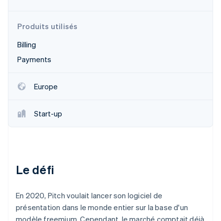
Découvrez les prochaines évolutions
Commerce en ligne
Radar
Produits utilisés
Prévention de la fraude
Écosystème
Billing
Atlas
Constitution de start-up
Payments
Partenaires
Climate
Stripe App Marketplace
Élimination du carbone
Europe
Identity
Vérification de l'identité
Start-up
Stripe Sessions 2026
Le défi
Découvrez comment Stripe construit l’infrastructure écono
Regarder la vidéo
En 2020, Pitch voulait lancer son logiciel de
présentation dans le monde entier sur la base d'un
modèle freemium. Cependant, le marché comptait déjà