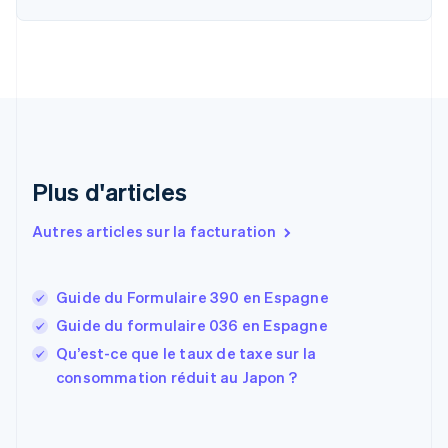
Chypre
English
Croatie
English
Italiano
Danemark
English
Émirats arabes unis
English
Espagne
Plus d'articles
Español
English
Estonie
Autres articles sur la facturation
English
États-Unis
English
Español
简体中文
Guide du Formulaire 390 en Espagne
Finlande
English
Svenska
Guide du formulaire 036 en Espagne
France
Qu’est-ce que le taux de taxe sur la
Français
English
consommation réduit au Japon ?
Gibraltar
English
Grèce
English