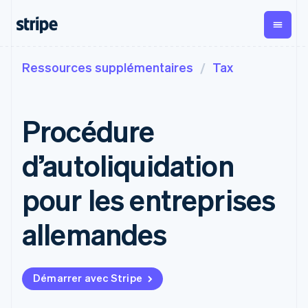
Ressources supplémentaires
Tax
Par type d'entreprise
Documentation
Formation
Paiements
Revenus
Gestion
financière
Grandes entreprises
Documentation Stripe
Blog
Payments
Billing
Start-up
Documentation de l'API
Témoignages de nos
Procédure
Paiements en
Revenus
Global
clients
ligne
récurrents
Payouts
Bibliothèques et SDK
Guides
Managed
Metronome
Virements à
Stripe Apps
d’autoliquidation
Payments
Facturation à
des tiers
Par cas d'usage
Solution pour
l’usage
Crypto
commerçant
Abonnements
Wallet, émission
pour les entreprises
Service de support
Commerce agentique
officiel
Payment links
Gestion des
de stablecoins
Guides
Cryptomonnaies
abonnements
et
Rampe d'accès
E-commerce
Obtenir de l’aide
Paiement en
allemandes
Invoicing
à la
infrastructure
Services financiers
Accepter les paiements
Offres d’assistance
no-code
Ponctuel ou
cryptomonnaie
de cartes
intégrés
en ligne
gérées
Checkout
récurrent
Automatisation des
Mettre en place un
Services aux
Interfaces de
Achats de
Tax
finances
système de paiement
entreprises
paiement
Automatisation
cryptomonnaie
Démarrer avec Stripe
Entreprises
prédéfini
prêtes à
Elements
des taxes
intégrables
internationales
Création de plateforme
Composants
l’emploi
Revenue
Paiements dans
ou de marketplace