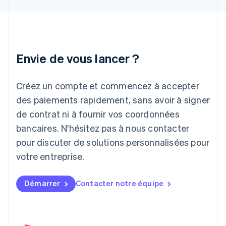
Hongrie
English
Inde
English
Irlande
Envie de vous lancer ?
English
Italie
Italiano
English
Créez un compte et commencez à accepter
Japon
日本語
English
des paiements rapidement, sans avoir à signer
Lettonie
de contrat ni à fournir vos coordonnées
English
bancaires. N'hésitez pas à nous contacter
Liechtenstein
pour discuter de solutions personnalisées pour
Deutsch
English
Lituanie
votre entreprise.
English
Luxembourg
Français
Deutsch
English
Démarrer
Contacter notre équipe
Malaisie
English
简体中文
Malte
English