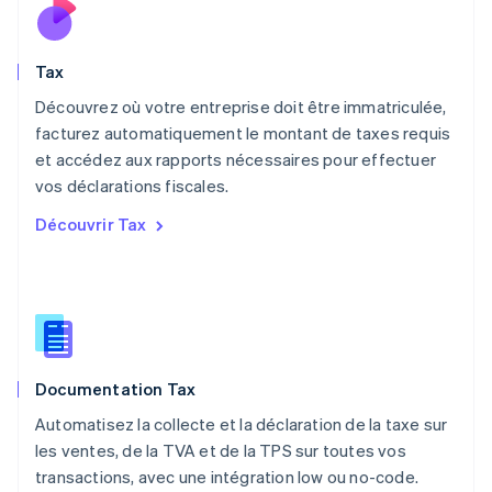
Mexique
Español
English
Norvège
Tax
English
Nouvelle-Zélande
Découvrez où votre entreprise doit être immatriculée,
English
facturez automatiquement le montant de taxes requis
Pays-Bas
et accédez aux rapports nécessaires pour effectuer
Nederlands
English
vos déclarations fiscales.
Pologne
English
Découvrir Tax
Portugal
Português
English
R.A.S. de Hong Kong, Chine
English
简体中文
République tchèque
English
Roumanie
Documentation Tax
English
Royaume-Uni
Automatisez la collecte et la déclaration de la taxe sur
English
les ventes, de la TVA et de la TPS sur toutes vos
Singapour
transactions, avec une intégration low ou no-code.
English
简体中文