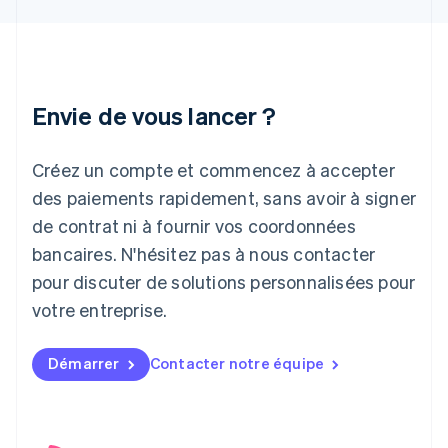
Hongrie
English
Inde
English
Irlande
Envie de vous lancer ?
English
Italie
Italiano
English
Créez un compte et commencez à accepter
Japon
日本語
English
des paiements rapidement, sans avoir à signer
Lettonie
de contrat ni à fournir vos coordonnées
English
bancaires. N'hésitez pas à nous contacter
Liechtenstein
pour discuter de solutions personnalisées pour
Deutsch
English
Lituanie
votre entreprise.
English
Luxembourg
Français
Deutsch
English
Démarrer
Contacter notre équipe
Malaisie
English
简体中文
Malte
English