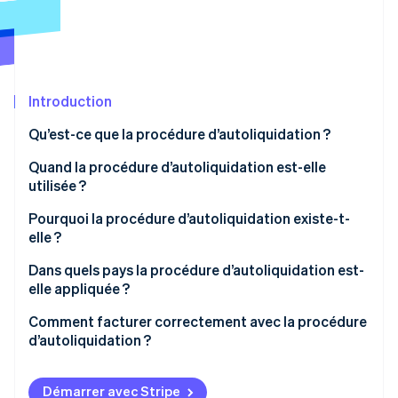
Découvrez les prochaines évolutions
Commerce en ligne
Radar
Prévention de la fraude
Écosystème
Atlas
Constitution de start-up
Introduction
Partenaires
Climate
Stripe App Marketplace
Qu’est-ce que la procédure d’autoliquidation ?
Élimination du carbone
Quand la procédure d’autoliquidation est-elle
Identity
utilisée ?
Vérification de l'identité
La procédure d’autoliquidation s’applique-t-elle
Pourquoi la procédure d’autoliquidation existe-t-
également aux petites entreprises ?
elle ?
Dans quels pays la procédure d’autoliquidation est-
elle appliquée ?
Stripe Sessions 2026
Découvrez comment Stripe construit l’infrastructure écono
Union européenne
Comment facturer correctement avec la procédure
Regarder la vidéo
d’autoliquidation ?
Grande-Bretagne
Autres pays tiers
Démarrer avec Stripe