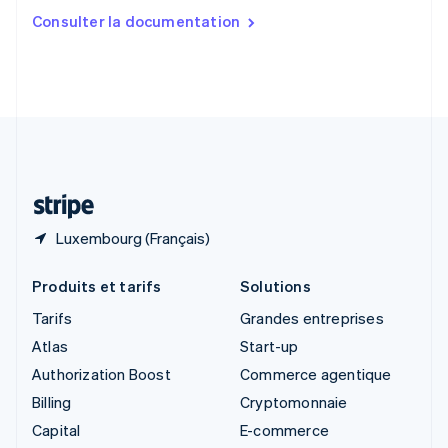
Slovaquie
Consulter la documentation
English
Slovénie
English
Italiano
Suède
Svenska
English
Suisse
Deutsch
Français
Italiano
English
Thaïlande
ไทย
English
Luxembourg (Français)
Produits et tarifs
Solutions
Tarifs
Grandes entreprises
Atlas
Start-up
Authorization Boost
Commerce agentique
Billing
Cryptomonnaie
Capital
E-commerce