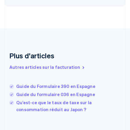
Chypre
English
Croatie
English
Italiano
Danemark
English
Émirats arabes unis
English
Espagne
Plus d'articles
Español
English
Estonie
Autres articles sur la facturation
English
États-Unis
English
Español
简体中文
Guide du Formulaire 390 en Espagne
Finlande
English
Svenska
Guide du formulaire 036 en Espagne
France
Qu’est-ce que le taux de taxe sur la
Français
English
consommation réduit au Japon ?
Gibraltar
English
Grèce
English