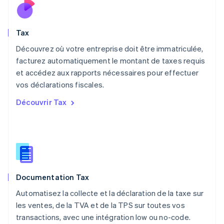
Mexique
Español
English
Norvège
Tax
English
Nouvelle-Zélande
Découvrez où votre entreprise doit être immatriculée,
English
facturez automatiquement le montant de taxes requis
Pays-Bas
et accédez aux rapports nécessaires pour effectuer
Nederlands
English
vos déclarations fiscales.
Pologne
English
Découvrir Tax
Portugal
Português
English
R.A.S. de Hong Kong, Chine
English
简体中文
République tchèque
English
Roumanie
Documentation Tax
English
Royaume-Uni
Automatisez la collecte et la déclaration de la taxe sur
English
les ventes, de la TVA et de la TPS sur toutes vos
Singapour
transactions, avec une intégration low ou no-code.
English
简体中文