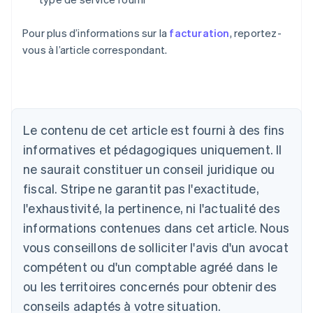
Pour plus d’informations sur la
facturation
, reportez-
vous à l’article correspondant.
Allemagne
Deutsch
English
Australie
Le contenu de cet article est fourni à des fins
English
informatives et pédagogiques uniquement. Il
Autriche
ne saurait constituer un conseil juridique ou
Deutsch
English
Belgique
fiscal. Stripe ne garantit pas l'exactitude,
Nederlands
Français
Deutsch
English
l'exhaustivité, la pertinence, ni l'actualité des
Brésil
Português
English
informations contenues dans cet article. Nous
Bulgarie
vous conseillons de solliciter l'avis d'un avocat
English
Canada
compétent ou d'un comptable agréé dans le
English
Français
ou les territoires concernés pour obtenir des
Chine continentale
conseils adaptés à votre situation.
简体中文
English