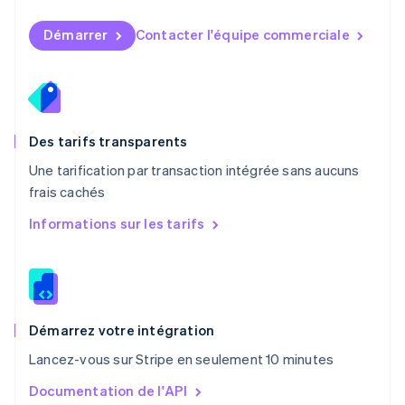
Norvège
English
Démarrer
Contacter l'équipe commerciale
Nouvelle-Zélande
English
Pays-Bas
Nederlands
English
Pologne
English
Des tarifs transparents
Portugal
Une tarification par transaction intégrée sans aucuns
Português
English
frais cachés
R.A.S. de Hong Kong, Chine
English
简体中文
Informations sur les tarifs
République tchèque
English
Roumanie
English
Royaume-Uni
English
Démarrez votre intégration
Singapour
Lancez-vous sur Stripe en seulement 10 minutes
English
简体中文
Slovaquie
Documentation de l'API
English