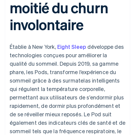
moitié du churn
UI flexibles
Recognition
l’application
Gérer des
Moyens de
Comptabilité
Entreprise
Marketplaces
abonnements
paiement
automatisée
Gestion financière
Proposer une
involontaire
Accès à plus
Stripe Sigma
Feuille de route
Plateformes
facturation à l'usage
de 125
Rapports
produits
SaaS
Émettre des cartes
Terminal
personnalisés
Sessions : conférence
bancaires adossées à
Paiements en
Data Pipeline
annuelle
des stablecoins
personne
Synchronisation
Carrières
Fournir et gérer des
Établie à New York,
Eight Sleep
développe des
Authorization
des données
Communiqués de
services avec des
Par secteur
Boost
presse
agents
technologies conçues pour améliorer la
Acceptation
Stripe Press
qualité du sommeil. Depuis 2019, sa gamme
optimisée
Entreprises d'IA
Link
Économie des
phare, les Pods, transforme l’expérience du
Paiements
créateurs
Ressources
Jeux
sommeil grâce à des surmatelas intelligents
accélérés
Contact
Hôtellerie, voyages et
Financial
qui régulent la température corporelle,
loisirs
Intégrations
Connections
Contacter notre équipe
Assurance
d'applications
Comptes
permettant aux utilisateurs de s’endormir plus
Médias et
Exemples de code
financiers
Devenir partenaire
rapidement, de dormir plus profondément et
divertissements
Blog des développeurs
associés
Organisations à but
de se réveiller mieux reposés. Le Pod suit
non lucratif
État de l'API
également des indicateurs clés de santé et de
Services aux
Plus
entreprises
sommeil tels que la fréquence respiratoire, le
Product roadmap
Secteur public