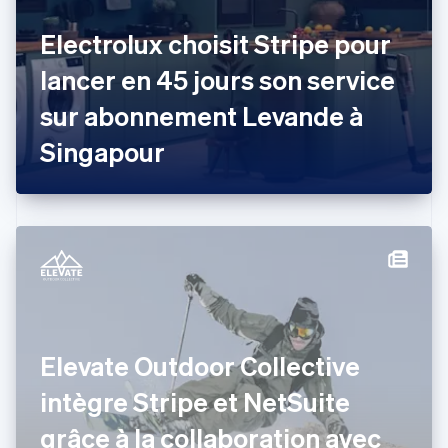
Croatie
English
Italiano
Electrolux choisit Stripe pour
Danemark
lancer en 45 jours son service
English
Émirats arabes unis
sur abonnement Levande à
English
Espagne
Singapour
Español
English
Estonie
English
États-Unis
English
Español
简体中文
Finlande
English
Svenska
France
Français
English
Gibraltar
Elevate Outdoor Collective
English
Grèce
intègre Stripe et NetSuite
English
Hongrie
grâce à la collaboration avec
English