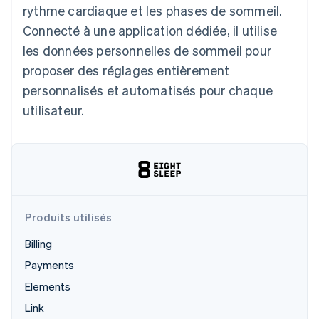
rythme cardiaque et les phases de sommeil.
Découvrez les prochaines évolutions
Commerce en ligne
Connecté à une application dédiée, il utilise
Radar
Prévention de la fraude
les données personnelles de sommeil pour
Écosystème
Atlas
proposer des réglages entièrement
Constitution de start-up
personnalisés et automatisés pour chaque
Partenaires
Climate
Stripe App Marketplace
utilisateur.
Élimination du carbone
Identity
Vérification de l'identité
Produits utilisés
Stripe Sessions 2026
Billing
Découvrez comment Stripe construit l’infrastructure écono
Regarder la vidéo
Payments
Elements
Link