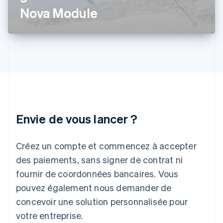
Inde
Nova Module
English
Irlande
English
Italie
Italiano
English
Japon
日本語
English
Lettonie
English
Liechtenstein
Envie de vous lancer ?
Deutsch
English
Lituanie
English
Créez un compte et commencez à accepter
Luxembourg
des paiements, sans signer de contrat ni
Français
Deutsch
English
Malaisie
fournir de coordonnées bancaires. Vous
English
简体中文
pouvez également nous demander de
Malte
concevoir une solution personnalisée pour
English
Mexique
votre entreprise.
Español
English