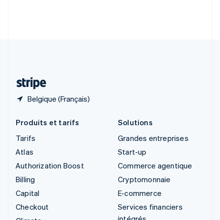
Slovénie
English
Italiano
Suède
Svenska
English
Suisse
Deutsch
Français
Italiano
English
Thaïlande
ไทย
English
Belgique (Français)
Produits et tarifs
Solutions
Tarifs
Grandes entreprises
Atlas
Start-up
Authorization Boost
Commerce agentique
Billing
Cryptomonnaie
Capital
E-commerce
Checkout
Services financiers
intégrés