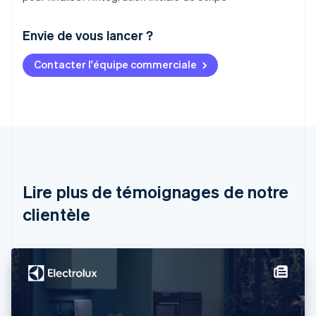
Envie de vous lancer ?
Contacter l'équipe commerciale
Allemagne
Deutsch
English
Australie
English
Autriche
Deutsch
English
Belgique
Nederlands
Français
Deutsch
English
Brésil
Lire plus de témoignages de notre
Português
English
clientèle
Bulgarie
English
Canada
English
Français
Chine continentale
简体中文
English
Chypre
English