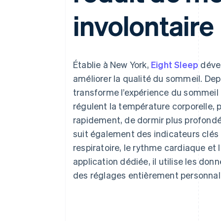
Authorization Boost
Acceptation optimisée
involontaire
Link
Paiements accélérés
Financial Connections
Comptes financiers associés
Établie à New York,
Eight Sleep
dével
améliorer la qualité du sommeil. De
transforme l’expérience du sommeil 
régulent la température corporelle, 
rapidement, de dormir plus profondé
suit également des indicateurs clés
respiratoire, le rythme cardiaque e
application dédiée, il utilise les d
des réglages entièrement personnali