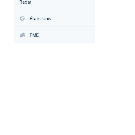
Radar
États-Unis
Stripe Sessions 2026
Découvrez comment
PME
Stripe construit
l’infrastructure
économique de l’IA.
Regarder la vidéo