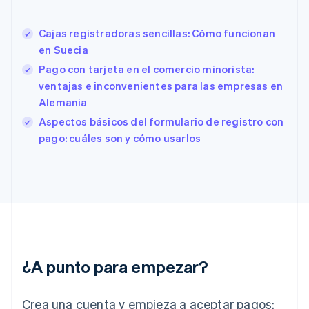
English
Eslovenia
Cajas registradoras sencillas: Cómo funcionan
English
Italiano
España
en Suecia
Español
English
Pago con tarjeta en el comercio minorista:
Estados Unidos
ventajas e inconvenientes para las empresas en
English
Español
简体中文
Estonia
Alemania
English
Aspectos básicos del formulario de registro con
Finlandia
pago: cuáles son y cómo usarlos
English
Svenska
Francia
Français
English
Gibraltar
English
Grecia
English
Hungría
English
¿A punto para empezar?
India
English
Irlanda
Crea una cuenta y empieza a aceptar pagos:
English