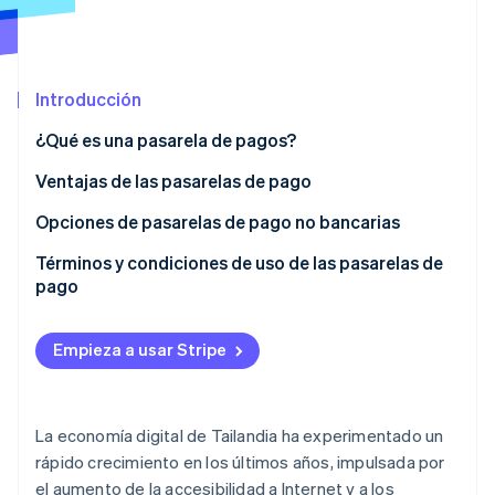
Sector público
Radar
Comercio minorista
Prevención de fraude
Atlas
Introducción
Constitución de una startup
Ecosystem
Climate
¿Qué es una pasarela de pagos?
Eliminación de dióxido de carbono
Socios
Ventajas de las pasarelas de pago
Stripe App Marketplace
Identity
Verificación de identidad en línea
Opciones de pasarelas de pago no bancarias
Términos y condiciones de uso de las pasarelas de
pago
Stripe Sessions 2026
Empieza a usar Stripe
Descubre cómo Stripe está construyendo la infraestructu
para la IA.
Ver ahora
La economía digital de Tailandia ha experimentado un
rápido crecimiento en los últimos años, impulsada por
el aumento de la accesibilidad a Internet y a los