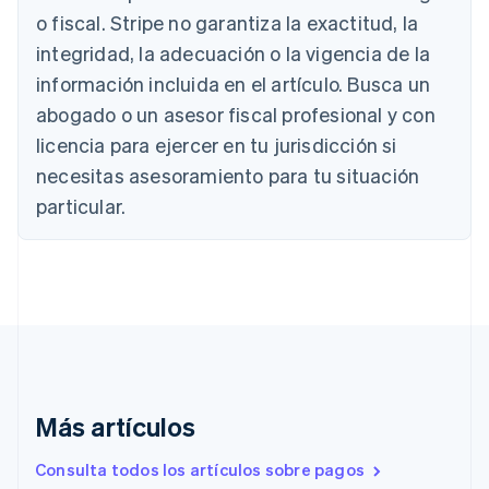
English
o fiscal. Stripe no garantiza la exactitud, la
Austria
integridad, la adecuación o la vigencia de la
Deutsch
English
Bélgica
información incluida en el artículo. Busca un
Nederlands
Français
Deutsch
English
abogado o un asesor fiscal profesional y con
Brasil
Português
English
licencia para ejercer en tu jurisdicción si
Bulgaria
necesitas asesoramiento para tu situación
English
Canadá
particular.
English
Français
China continental
简体中文
English
Chipre
English
Croacia
English
Italiano
Dinamarca
English
Más artículos
Emiratos Árabes Unidos
English
Consulta todos los artículos sobre pagos
Eslovaquia