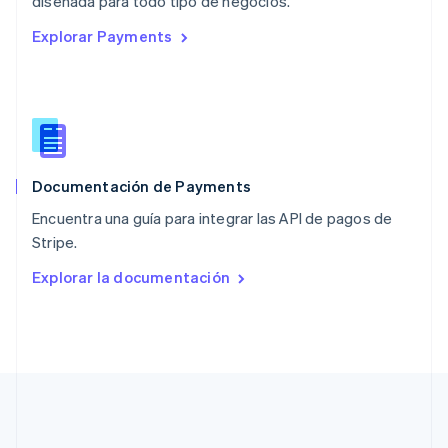
diseñada para todo tipo de negocios.
Países Bajos
Explorar Payments
Nederlands
English
Polonia
English
Portugal
Português
English
RAE de Hong Kong, China
English
简体中文
Documentación de Payments
Reino Unido
English
Encuentra una guía para integrar las API de pagos de
República Checa
Stripe.
English
Rumanía
Explorar la documentación
English
Singapur
English
简体中文
Suecia
Svenska
English
Suiza
Deutsch
Français
Italiano
English
Tailandia
ไทย
English