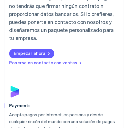
no tendrás que firmar ningún contrato ni
Italia
proporcionar datos bancarios. Si lo prefieres,
Italiano
English
Japón
puedes ponerte en contacto con nosotros y
日本語
English
diseñaremos un paquete personalizado para
Letonia
English
tu empresa.
Liechtenstein
Deutsch
English
Empezar ahora
Lituania
English
Ponerse en contacto con ventas
Luxemburgo
Français
Deutsch
English
Malasia
English
简体中文
Malta
English
México
Español
English
Payments
Noruega
Acepta pagos por Internet, en persona y desde
English
cualquier rincón del mundo con una solución de pagos
Nueva Zelanda
English