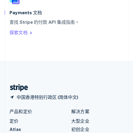
匈牙利
English
Payments 文档
意大利
查找 Stripe 的付款 API 集成指南。
Italiano
English
印度
探索文档
English
英国
English
直布罗陀
English
中国内地
简体中文
English
中国香港特别行政区
English
简体中文
中国香港特别行政区 (简体中文)
产品和定价
解决方案
定价
大型企业
Atlas
初创企业