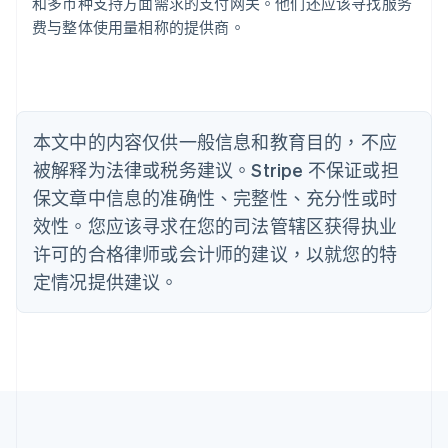
和多币种支持方面需求的支付网关。他们还应该寻找服务
保加利亚
费与整体使用量相称的提供商。
English
比利时
Nederlands
Français
Deutsch
English
波兰
English
丹麦
本文中的内容仅供一般信息和教育目的，不应
English
被解释为法律或税务建议。Stripe 不保证或担
德国
保文章中信息的准确性、完整性、充分性或时
Deutsch
English
法国
效性。您应该寻求在您的司法管辖区获得执业
Français
English
许可的合格律师或会计师的建议，以就您的特
芬兰
定情况提供建议。
English
Svenska
荷兰
Nederlands
English
加拿大
English
Français
捷克
English
克罗地亚
English
Italiano