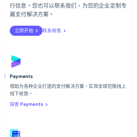
行信息。您也可以联系我们，为您的企业定制专
日本
日本語
English
属支付解决方案。
瑞典
Svenska
English
瑞士
立即开始
联系销售
Deutsch
Français
Italiano
English
塞浦路斯
English
斯洛伐克
English
斯洛文尼亚
English
Italiano
Payments
泰国
ไทย
English
借助为各种企业打造的支付解决方案，实现全球范围线上
希腊
线下收款。
English
探索 Payments
西班牙
Español
English
新加坡
English
简体中文
新西兰
English