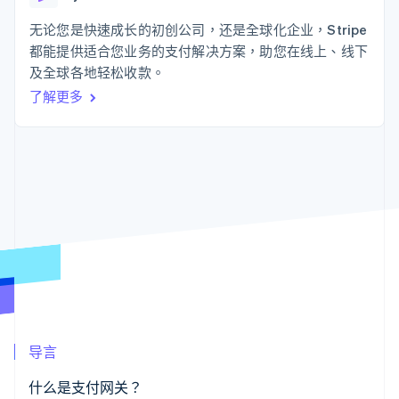
接入 125+ 种支
Stripe Sigma
产品路线图
SaaS
付方式
自定义报告
Sessions 年度大会
无论您是快速成长的初创公司，还是全球化企业，Stripe
Authorization
Data Pipeline
招聘
都能提供适合您业务的支付解决方案，助您在线上、线下
Boost
数据同步
资讯中心
支付成功率优
资源
及全球各地轻松收款。
Stripe Press
化
按行业
了解更多
Link
应用集成
加速结账
AI 企业
代码示例
创作者经济
开发者博客
联系
游戏
API 状态
酒店、旅游与休闲
联系销售
保险
成为合作伙伴
更多
媒体与娱乐
Product roadmap
非营利组织
了解未来规划
专业服务
公共部门
Radar
零售
欺诈防范
Atlas
初创企业注册
生态系统
Climate
导言
碳移除
合作伙伴
Stripe App Marketplace
什么是支付网关？