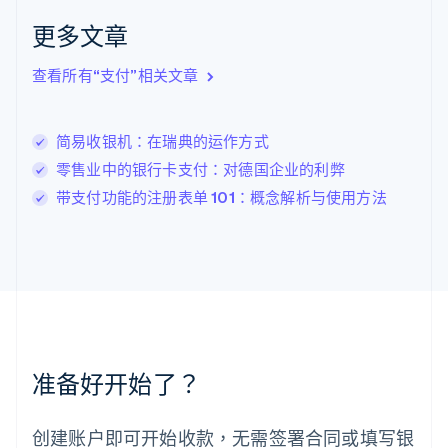
拉脱维亚
更多文章
English
立陶宛
查看所有“支付”相关文章
English
列支敦士登
Deutsch
English
卢森堡
简易收银机：在瑞典的运作方式
Français
Deutsch
English
零售业中的银行卡支付：对德国企业的利弊
罗马尼亚
带支付功能的注册表单 101：概念解析与使用方法
English
马尔他
English
马来西亚
English
简体中文
美国
English
Español
简体中文
墨西哥
Español
English
准备好开始了？
挪威
English
葡萄牙
创建账户即可开始收款，无需签署合同或填写银
Português
English