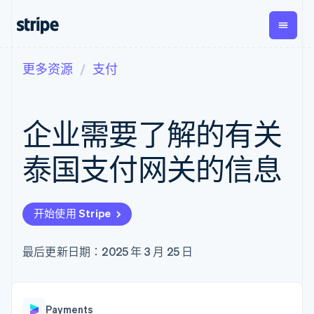
更多资源
支付
按企业阶段
文档
学习
支付
营收
资金管
平台
理
易市
大型企业
Stripe 文档
博客
Payments
Billing
初创企业
API 参考文档
客户案例
企业需要了解的有关
在线支付
经常性收入
Global
Conn
库与 SDK
指南
Managed
Metronome
Payouts
Stripe Apps
Payments
按用量计费
平台
泰国支付网关的信息
备案商家解决
Subscriptions
向第三
按应用场景
方案
方打款
支持
订阅管理
Payment links
Crypto
指南
智能体商务
Invoicing
钱包、
加密货币
获取支持
无代码支付
一次性或定期
开始使用 Stripe
稳定币
电子商务
接受线上付款
托管支持方案
Checkout
账单
发行和
嵌入式金融
实施预置结账流程
专业服务
预构建支付界
Tax
发卡基
财务自动化
构建平台或交易市场
最后更新日期：2025 年 3 月 25 日
面
销售税和增值
础设施
全球化企业
管理订阅
Elements
税自动化
应用内支付
提供按用量计费
灵活的 UI 组件
Revenue
交易市场
发行稳定币支持的支付卡
Payment
Recognition
公司
资金管理
通过智能体配置和管理服
methods
会计自动化
Payments
平台
务