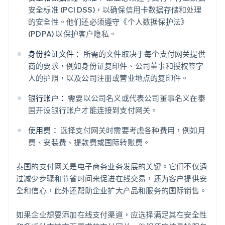
安全标准 (PCI DSS)，以确保信用卡数据存储和处理
的安全性。他们还必须遵守《个人数据保护法》
(PDPA) 以保护客户隐私。
身份验证文件：
所需的文件取决于每个支付网关提供
商的要求，例如身份证复印件、公司董事和授权签字
人的护照，以及公司注册或营业地点的复印件。
银行账户：
需要以公司名义或代表公司董事名义在泰
国开设银行账户才能连接到支付网关。
阿联酋
English
使用费：
选择支付网关时需要考虑各种费用，例如月
爱尔兰
费、安装费、提款费或国际转账费。
English
爱沙尼亚
English
泰国的支付网关是电子商务业务发展的关键。它们不仅通
奥地利
过减少步骤和节省时间来促进在线交易，还为客户提供安
Deutsch
English
全和信心，此外还帮助企业扩大产品和服务的国际销售。
澳大利亚
English
巴西
如果企业想要添加在线支付渠道，应选择满足其在安全性
Português
English