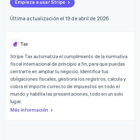
Métodos de
Empieza a usar Stripe
Recognition
Empresa
aplicación
suscripciones
pago
Automatización
Marketplaces
Ofrecer facturación
Acceso a más
contable
Hoja de ruta del
Gestión del dinero
basada en el consumo
Última actualización el 19 de abril de 2026
de 125
Stripe Sigma
producto
Plataformas
Emitir tarjetas virtuales
Terminal
Informes
Stripe Sessions:
SaaS
con stablecoins
Pagos en
personalizados
nuestro evento anual
Aprovisiona y gestiona
persona
Data Pipeline
Empleo
servicios con agentes
Authorization
Sincronización
Sala de prensa
Tax
Boost
de datos
Stripe Press
Por sector
Optimizaciones
Stripe Tax automatiza el cumplimiento de la normativa
de aceptación
fiscal internacional de principio a fin, para que puedas
Recursos
Link
Empresas de IA
centrarte en ampliar tu negocio. Identifica tus
Proceso de
Economía de los
Contacto
creadores
Integraciones de
compra
obligaciones fiscales, gestiona los registros, calcula y
Videojuegos
aplicaciones
acelerado
Financial
Contacta con ventas
cobra el importe correcto de impuestos en todo el
Hostelería, viajes y ocio
Muestras de código
Connections
Conviértete en socio
mundo y habilita las presentaciones, todo en un solo
Blog de
Datos de ctas.
Seguros
desarrolladores
financieras
lugar.
Medios de
Estado de la API
vinculadas
Más información
comunicación y
entretenimiento
Entidades sin ánimo de
Más
lucro
Product roadmap
Servicios para
Descubre lo que viene
profesionales