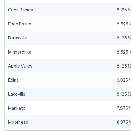
Coon Rapids
8,125 
Eden Prairie
8,525 
Burnsville
8,125 
Minnetonka
8,525 
Apple Valley
8,125 
Edina
9,025 
Lakeville
8,125 
Mankato
7,875 
Moorhead
8,375 