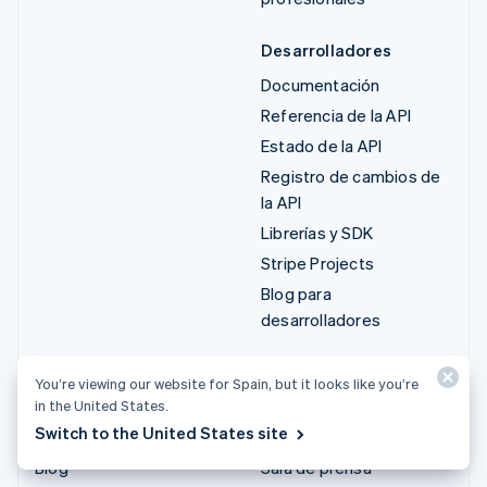
Desarrolladores
Documentación
Referencia de la API
Estado de la API
Registro de cambios de
la API
Librerías y SDK
Stripe Projects
Blog para
desarrolladores
Recursos
Empresa
You’re viewing our website for Spain, but it looks like you’re
Guías
Hoja de ruta del producto
in the United States.
Switch to the United States site
Historias de clientes
Empleo
Blog
Sala de prensa