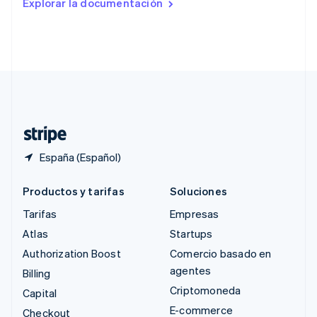
Explorar la documentación
English
Singapur
English
简体中文
Suecia
Svenska
English
Suiza
Deutsch
Français
Italiano
English
Tailandia
ไทย
English
España (Español)
Productos y tarifas
Soluciones
Tarifas
Empresas
Atlas
Startups
Authorization Boost
Comercio basado en
agentes
Billing
Criptomoneda
Capital
E-commerce
Checkout