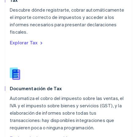
Tax
English
简体中文
Descubre dónde registrarte, cobrar automáticamente
Malta
English
el importe correcto de impuestos y acceder a los
México
informes necesarios para presentar declaraciones
Español
English
fiscales.
Noruega
English
Explorar Tax
Nueva Zelanda
English
Países Bajos
Nederlands
English
Polonia
English
Portugal
Documentación de Tax
Português
English
Automatiza el cobro del impuesto sobre las ventas, el
RAE de Hong Kong, China
English
简体中文
IVA y el impuesto sobre bienes y servicios (GST), y la
Reino Unido
elaboración de informes sobre todas tus
English
transacciones: hay disponibles integraciones que
República Checa
requieren poca o ninguna programación.
English
Rumanía