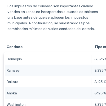
Los impuestos de condado son importantes cuando
vendes en zonas no incorporadas o cuando estableces
una base antes de que se apliquen los impuestos
municipales. A continuación, se muestran los tipos
combinados mínimos de varios condados del estado.
Condado
Tipo 
Hennepin
8,525 
Ramsey
8,375 
Dakota
8,125 
Anoka
8,125 
Washington
8,375 