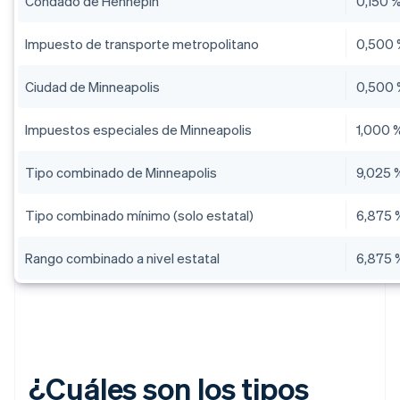
Condado de Hennepin
0,150 
Impuesto de transporte metropolitano
0,500
Ciudad de Minneapolis
0,500
Impuestos especiales de Minneapolis
1,000 
Tipo combinado de Minneapolis
9,025 
Tipo combinado mínimo (solo estatal)
6,875 
Rango combinado a nivel estatal
6,875 
¿Cuáles son los tipos