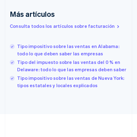
English
Croacia
Más artículos
English
Italiano
Dinamarca
Consulta todos los artículos sobre facturación
English
Emiratos Árabes Unidos
English
Tipo impositivo sobre las ventas en Alabama:
Eslovaquia
todo lo que deben saber las empresas
English
Eslovenia
Tipo del impuesto sobre las ventas del 0 % en
English
Italiano
Delaware: todo lo que las empresas deben saber
España
Tipo impositivo sobre las ventas de Nueva York:
Español
English
tipos estatales y locales explicados
Estados Unidos
English
Español
简体中文
Estonia
English
Finlandia
English
Svenska
Francia
Français
English
Gibraltar