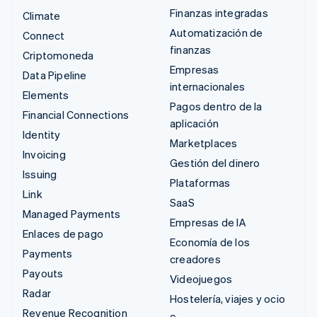
Finanzas integradas
Climate
Automatización de
Connect
finanzas
Criptomoneda
Empresas
Data Pipeline
internacionales
Elements
Pagos dentro de la
Financial Connections
aplicación
Identity
Marketplaces
Invoicing
Gestión del dinero
Issuing
Plataformas
Link
SaaS
Managed Payments
Empresas de IA
Enlaces de pago
Economía de los
Payments
creadores
Payouts
Videojuegos
Radar
Hostelería, viajes y ocio
Revenue Recognition