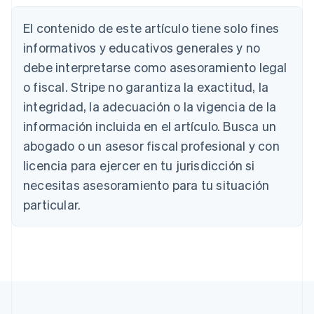
El contenido de este artículo tiene solo fines
informativos y educativos generales y no
debe interpretarse como asesoramiento legal
Alemania
o fiscal. Stripe no garantiza la exactitud, la
Deutsch
English
integridad, la adecuación o la vigencia de la
Australia
información incluida en el artículo. Busca un
English
Austria
abogado o un asesor fiscal profesional y con
Deutsch
English
licencia para ejercer en tu jurisdicción si
Bélgica
necesitas asesoramiento para tu situación
Nederlands
Français
Deutsch
English
Brasil
particular.
Português
English
Bulgaria
English
Canadá
English
Français
China continental
简体中文
English
Chipre