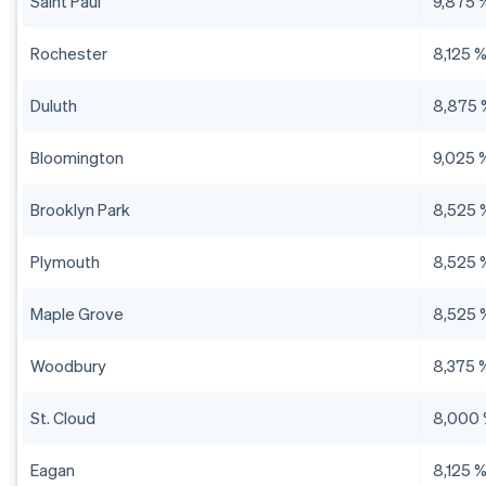
Saint Paul
9,875 
Rochester
8,125 
Duluth
8,875 
Bloomington
9,025 
Brooklyn Park
8,525 
Plymouth
8,525 
Maple Grove
8,525 
Woodbury
8,375 
St. Cloud
8,000
Eagan
8,125 