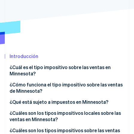
Sector público
Radar
Comercio minorista
Prevención de fraude
Atlas
Constitución de una startup
Ecosystem
Climate
Eliminación de dióxido de carbono
Socios
Stripe App Marketplace
Identity
Introducción
Verificación de identidad en línea
¿Cuál es el tipo impositivo sobre las ventas en
Minnesota?
¿Cómo funciona el tipo impositivo sobre las ventas
de Minnesota?
Stripe Sessions 2026
Descubre cómo Stripe está construyendo la infraestructu
Nexo económico
¿Qué está sujeto a impuestos en Minnesota?
para la IA.
Ver ahora
¿Cuáles son los tipos impositivos locales sobre las
ventas en Minnesota?
Rango del impuesto sobre las ventas de Minnesota
¿Cuáles son los tipos impositivos sobre las ventas