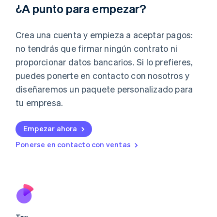
¿A punto para empezar?
English
Grecia
English
Crea una cuenta y empieza a aceptar pagos:
Hungría
English
no tendrás que firmar ningún contrato ni
India
proporcionar datos bancarios. Si lo prefieres,
English
Irlanda
puedes ponerte en contacto con nosotros y
English
diseñaremos un paquete personalizado para
Italia
tu empresa.
Italiano
English
Japón
日本語
English
Empezar ahora
Letonia
Ponerse en contacto con ventas
English
Liechtenstein
Deutsch
English
Lituania
English
Luxemburgo
Français
Deutsch
English
Malasia