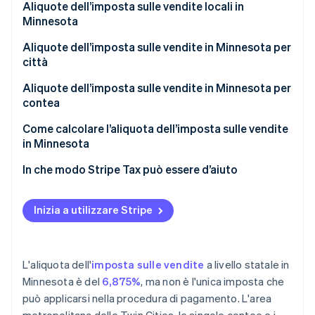
Aliquote dell’imposta sulle vendite locali in
Minnesota
Fascia dell’imposta sulle vendite in Minnesota nel
Aliquote dell’imposta sulle vendite in Minnesota per
2026
città
Aliquote dell’imposta sulle vendite in Minnesota per
contea
Come calcolare l’aliquota dell’imposta sulle vendite
in Minnesota
In che modo Stripe Tax può essere d’aiuto
Inizia a utilizzare Stripe
L'aliquota dell'
imposta sulle vendite
a livello statale in
Minnesota è del
6,875%
, ma non è l'unica imposta che
può applicarsi nella procedura di pagamento. L'area