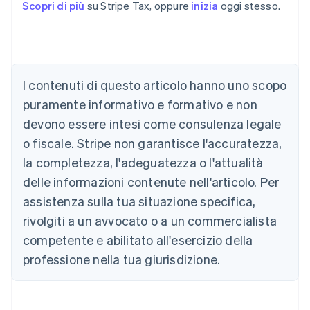
Scopri di più
su Stripe Tax, oppure
inizia
oggi stesso.
I contenuti di questo articolo hanno uno scopo
puramente informativo e formativo e non
Australia
devono essere intesi come consulenza legale
English
o fiscale. Stripe non garantisce l'accuratezza,
Austria
la completezza, l'adeguatezza o l'attualità
Deutsch
English
Belgio
delle informazioni contenute nell'articolo. Per
Nederlands
Français
Deutsch
English
assistenza sulla tua situazione specifica,
Brasile
Português
English
rivolgiti a un avvocato o a un commercialista
Bulgaria
competente e abilitato all'esercizio della
English
Canada
professione nella tua giurisdizione.
English
Français
Cina continentale
简体中文
English