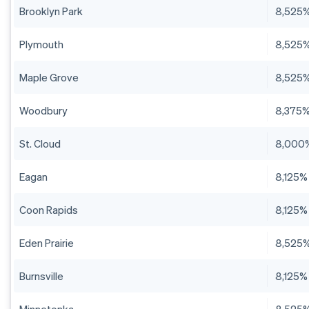
Brooklyn Park
8,525
Plymouth
8,525
Maple Grove
8,525
Woodbury
8,375
St. Cloud
8,000
Eagan
8,125%
Coon Rapids
8,125%
Eden Prairie
8,525
Burnsville
8,125%