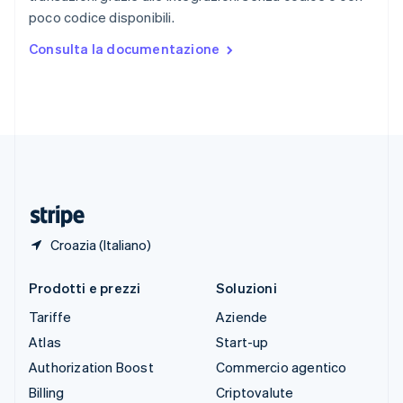
Spagna
poco codice disponibili.
Español
English
Stati Uniti
Consulta la documentazione
English
Español
简体中文
Svezia
Svenska
English
Svizzera
Deutsch
Français
Italiano
English
Thailandia
ไทย
English
Ungheria
English
Croazia (Italiano)
Prodotti e prezzi
Soluzioni
Tariffe
Aziende
Atlas
Start-up
Authorization Boost
Commercio agentico
Billing
Criptovalute