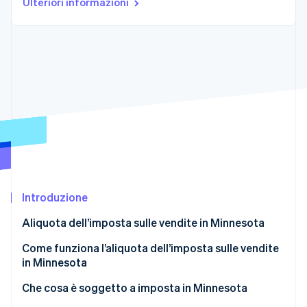
Ulteriori informazioni
Scopri cosa ti aspetta
Radar
Ecosistema
Prevenzione delle frodi
Partner
Atlas
Stripe App Marketplace
Costituzione di start-up
Climate
Rimozione del carbonio
Identity
Verifica online dell'identità
Introduzione
Aliquota dell’imposta sulle vendite in Minnesota
Stripe Sessions 2026
Scopri come Stripe sta costruendo l'infrastruttura economi
Come funziona l’aliquota dell’imposta sulle vendite
Guarda ora
in Minnesota
Nesso economico
Che cosa è soggetto a imposta in Minnesota