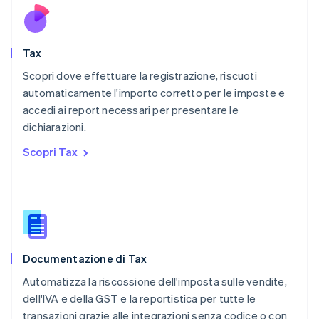
Nuova Zelanda
English
Paesi Bassi
Nederlands
English
Tax
Polonia
English
Scopri dove effettuare la registrazione, riscuoti
Portogallo
automaticamente l'importo corretto per le imposte e
Português
English
accedi ai report necessari per presentare le
RAS di Hong Kong, Cina
dichiarazioni.
English
简体中文
Regno Unito
Scopri Tax
English
Repubblica Ceca
English
Romania
English
Singapore
English
简体中文
Documentazione di Tax
Slovacchia
English
Automatizza la riscossione dell'imposta sulle vendite,
Slovenia
dell'IVA e della GST e la reportistica per tutte le
English
Italiano
transazioni grazie alle integrazioni senza codice o con