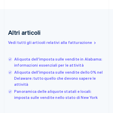
Cipro
English
Croazia
English
Italiano
Danimarca
English
Altri articoli
Emirati Arabi Uniti
English
Estonia
Vedi tutti gli articoli relativi alla fatturazione
English
Finlandia
English
Svenska
Aliquota dell'imposta sulle vendite in Alabama:
Francia
informazioni essenziali per le attività
Français
English
Aliquota dell'imposta sulle vendite dello 0% nel
Germania
Delaware: tutto quello che devono sapere le
Deutsch
English
Giappone
attività
日本語
English
Panoramica delle aliquote statali e locali:
Gibilterra
imposta sulle vendite nello stato di New York
English
Grecia
English