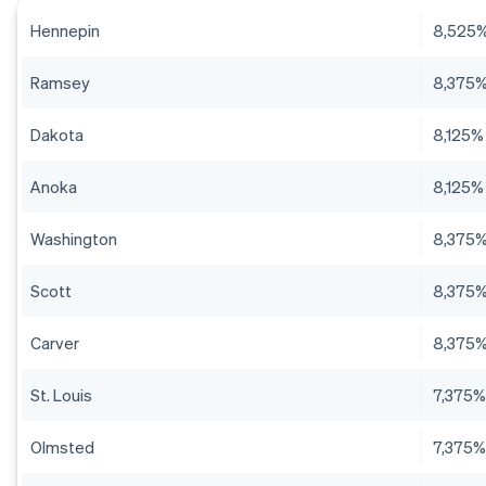
Hennepin
8,525
Ramsey
8,375
Dakota
8,125%
Anoka
8,125%
Washington
8,375
Scott
8,375
Carver
8,375
St. Louis
7,375
Olmsted
7,375