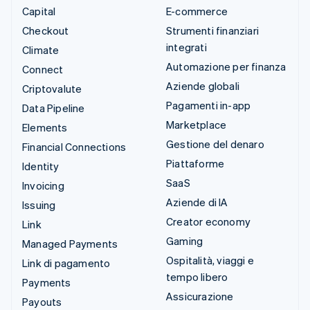
Capital
E-commerce
Checkout
Strumenti finanziari
integrati
Climate
Automazione per finanza
Connect
Aziende globali
Criptovalute
Pagamenti in-app
Data Pipeline
Marketplace
Elements
Gestione del denaro
Financial Connections
Piattaforme
Identity
SaaS
Invoicing
Aziende di IA
Issuing
Creator economy
Link
Gaming
Managed Payments
Ospitalità, viaggi e
Link di pagamento
tempo libero
Payments
Assicurazione
Payouts