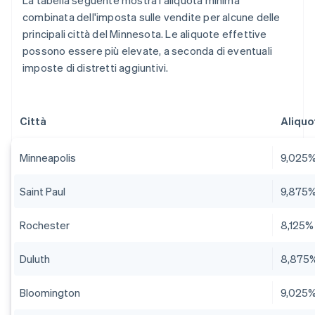
La tabella seguente mostra l'aliquota minima
combinata dell'imposta sulle vendite per alcune delle
principali città del Minnesota. Le aliquote effettive
possono essere più elevate, a seconda di eventuali
imposte di distretti aggiuntivi.
Città
Aliquo
Minneapolis
9,025
Saint Paul
9,875
Rochester
8,125%
Duluth
8,875
Bloomington
9,025