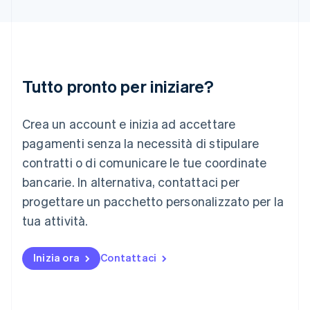
India
English
Irlanda
English
Italia
Italiano
English
Tutto pronto per iniziare?
Lettonia
English
Liechtenstein
Crea un account e inizia ad accettare
Deutsch
English
Lituania
pagamenti senza la necessità di stipulare
English
contratti o di comunicare le tue coordinate
Lussemburgo
bancarie. In alternativa, contattaci per
Français
Deutsch
English
progettare un pacchetto personalizzato per la
Malaysia
English
简体中文
tua attività.
Malta
English
Messico
Inizia ora
Contattaci
Español
English
Norvegia
English