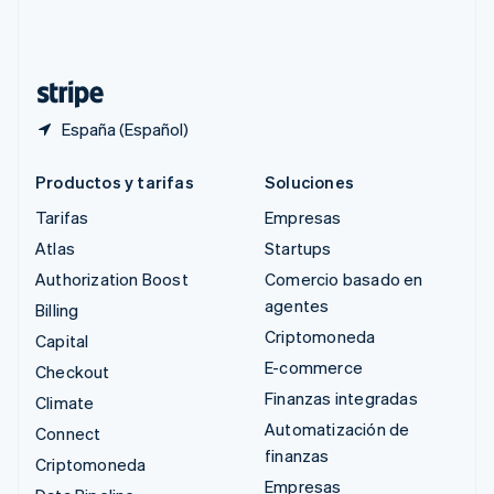
Suiza
Deutsch
Français
Italiano
English
Tailandia
ไทย
English
España (Español)
Productos y tarifas
Soluciones
Tarifas
Empresas
Atlas
Startups
Authorization Boost
Comercio basado en
agentes
Billing
Criptomoneda
Capital
E-commerce
Checkout
Finanzas integradas
Climate
Automatización de
Connect
finanzas
Criptomoneda
Empresas