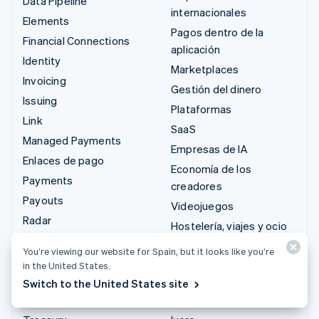
Data Pipeline
internacionales
Elements
Pagos dentro de la
Financial Connections
aplicación
Identity
Marketplaces
Invoicing
Gestión del dinero
Issuing
Plataformas
Link
SaaS
Managed Payments
Empresas de IA
Enlaces de pago
Economía de los
Payments
creadores
Payouts
Videojuegos
Radar
Hostelería, viajes y ocio
Revenue Recognition
Seguros
You’re viewing our website for Spain, but it looks like you’re
Stripe Sigma
Medios de comunicación
in the United States.
Tax
y entretenimiento
Switch to the United States site
Terminal
Entidades sin ánimo de