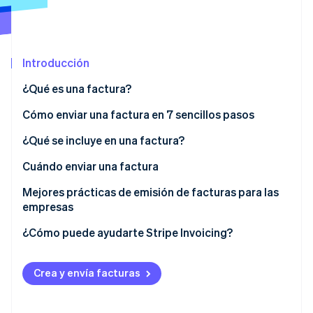
Sector público
Radar
Comercio minorista
Prevención de fraude
Atlas
Introducción
Constitución de una startup
Ecosystem
Climate
¿Qué es una factura?
Eliminación de dióxido de carbono
Socios
Cómo enviar una factura en 7 sencillos pasos
Stripe App Marketplace
Identity
Verificación de identidad en línea
¿Qué se incluye en una factura?
Cuándo enviar una factura
Mejores prácticas de emisión de facturas para las
empresas
Stripe Sessions 2026
Descubre cómo Stripe está construyendo la infraestructu
¿Cómo puede ayudarte Stripe Invoicing?
para la IA.
Ver ahora
Crea y envía facturas