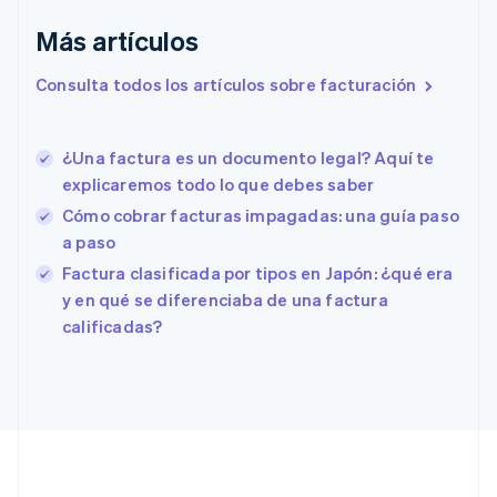
Emiratos Árabes Unidos
English
Más artículos
Eslovaquia
Consulta todos los artículos sobre facturación
English
Eslovenia
English
Italiano
España
¿Una factura es un documento legal? Aquí te
Español
English
explicaremos todo lo que debes saber
Estados Unidos
Cómo cobrar facturas impagadas: una guía paso
English
Español
简体中文
Estonia
a paso
English
Factura clasificada por tipos en Japón: ¿qué era
Finlandia
y en qué se diferenciaba de una factura
English
Svenska
calificadas?
Francia
Français
English
Gibraltar
English
Grecia
English
Hungría
English