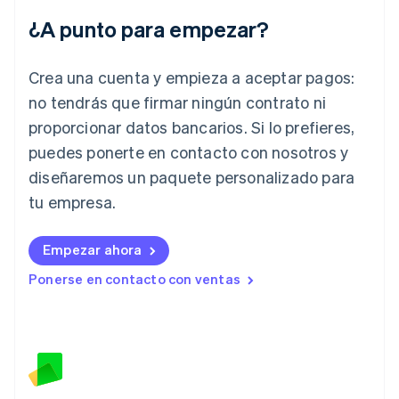
India
¿A punto para empezar?
English
Irlanda
English
Crea una cuenta y empieza a aceptar pagos:
Italia
no tendrás que firmar ningún contrato ni
Italiano
English
Japón
proporcionar datos bancarios. Si lo prefieres,
日本語
English
puedes ponerte en contacto con nosotros y
Letonia
diseñaremos un paquete personalizado para
English
Liechtenstein
tu empresa.
Deutsch
English
Lituania
English
Empezar ahora
Luxemburgo
Ponerse en contacto con ventas
Français
Deutsch
English
Malasia
English
简体中文
Malta
English
México
Español
English