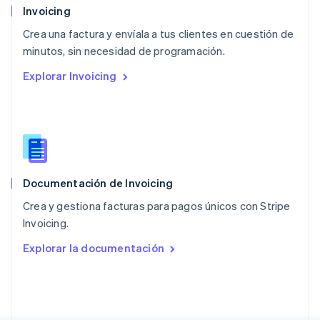
Noruega
Invoicing
English
Crea una factura y envíala a tus clientes en cuestión de
Nueva Zelanda
English
minutos, sin necesidad de programación.
Países Bajos
Explorar Invoicing
Nederlands
English
Polonia
English
Portugal
Português
English
RAE de Hong Kong, China
English
简体中文
Documentación de Invoicing
Reino Unido
English
Crea y gestiona facturas para pagos únicos con Stripe
República Checa
Invoicing.
English
Rumanía
Explorar la documentación
English
Singapur
English
简体中文
Suecia
Svenska
English