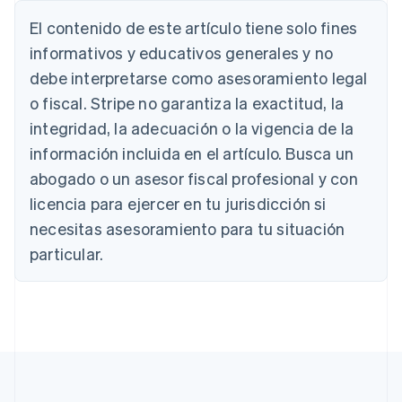
Alemania
El contenido de este artículo tiene solo fines
Deutsch
English
Australia
informativos y educativos generales y no
English
debe interpretarse como asesoramiento legal
Austria
o fiscal. Stripe no garantiza la exactitud, la
Deutsch
English
Bélgica
integridad, la adecuación o la vigencia de la
Nederlands
Français
Deutsch
English
información incluida en el artículo. Busca un
Brasil
abogado o un asesor fiscal profesional y con
Português
English
Bulgaria
licencia para ejercer en tu jurisdicción si
English
necesitas asesoramiento para tu situación
Canadá
English
Français
particular.
China continental
简体中文
English
Chipre
English
Croacia
English
Italiano
Dinamarca
English