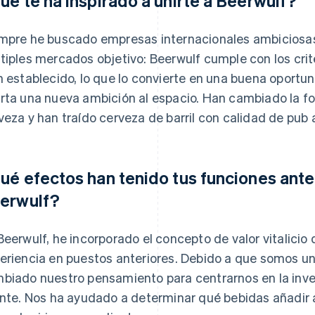
ué te ha inspirado a unirte a Beerwulf?
mpre he buscado empresas internacionales ambiciosas
tiples mercados objetivo: Beerwulf cumple con los crite
n establecido, lo que lo convierte en una buena oportun
rta una nueva ambición al espacio. Han cambiado la f
veza y han traído cerveza de barril con calidad de pub 
ué efectos han tenido tus funciones anter
erwulf?
Beerwulf, he incorporado el concepto de valor vitalicio d
eriencia en puestos anteriores. Debido a que somos u
biado nuestro pensamiento para centrarnos en la inver
ente. Nos ha ayudado a determinar qué bebidas añadir 