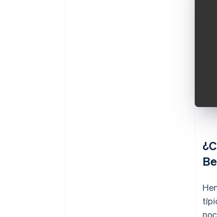
¿C
Be
Hem
típ
noc