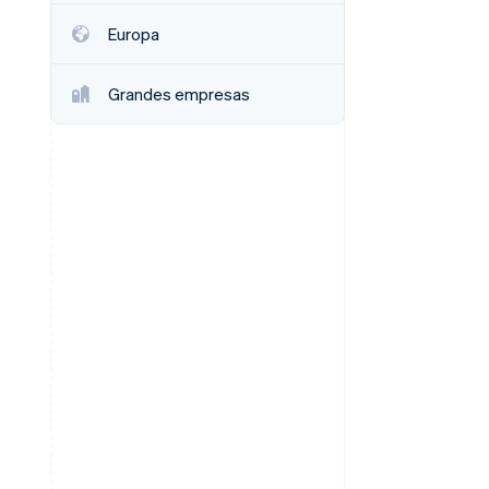
Europa
Grandes empresas
Stripe Sessions 2026
Descubre cómo Stripe
está construyendo la
infraestructura
económica para la IA.
Ver ahora