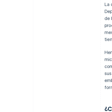
La 
Dep
de 
pro
mes
tie
Hem
mic
com
sus
emb
for
¿C