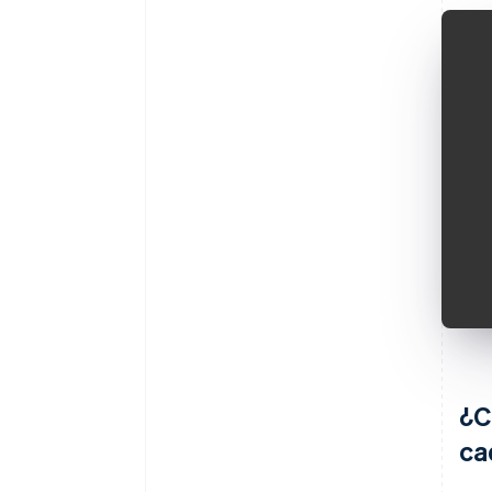
¿C
ca