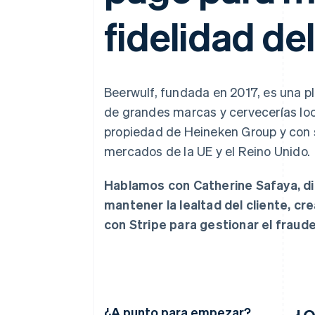
Authorization Boost
Data Pipeline
Optimizaciones de aceptación
Sincronización de d
fidelidad del
Link
Proceso de compra acelerado
Financial Connections
Datos de ctas. financieras
vinculadas
Beerwulf, fundada en 2017, es una 
de grandes marcas y cervecerías loc
propiedad de Heineken Group y con s
mercados de la UE y el Reino Unido.
Hablamos con Catherine Safaya, di
mantener la lealtad del cliente, cr
con Stripe para gestionar el fraude
¿A punto para empezar?