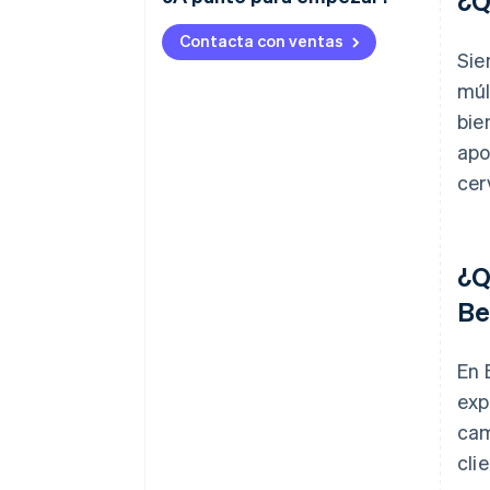
¿Q
Contacta con ventas
Sie
múl
bie
apo
cer
¿Q
Be
En 
exp
cam
cli