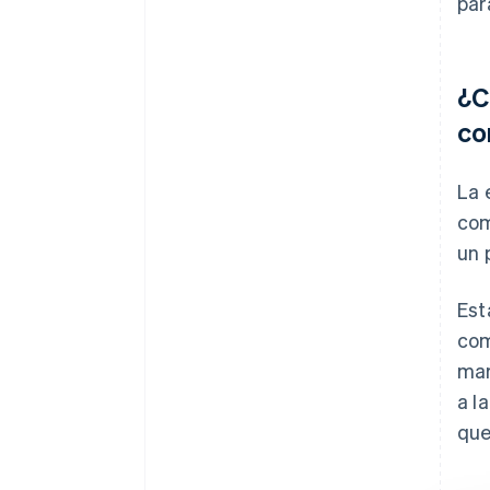
par
¿C
co
La 
com
un 
Est
com
mar
a l
que