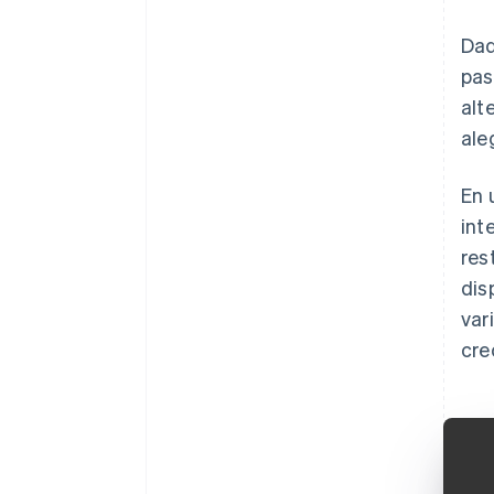
Dad
pas
alt
ale
En 
int
res
dis
var
cre