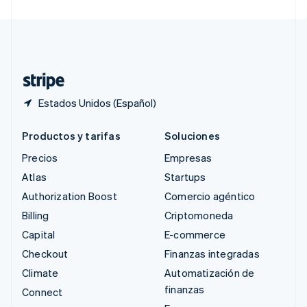
Suecia
Svenska
English
Suiza
Deutsch
Français
Italiano
English
Tailandia
ไทย
English
Estados Unidos (Español)
Productos y tarifas
Soluciones
Precios
Empresas
Atlas
Startups
Authorization Boost
Comercio agéntico
Billing
Criptomoneda
Capital
E-commerce
Checkout
Finanzas integradas
Climate
Automatización de
finanzas
Connect