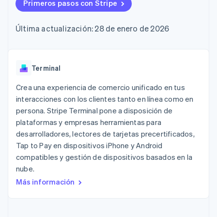
Métodos de
Primeros pasos con Stripe
Recognition
Empresa
criptomonedas
de tarjetas
Gestión del dinero
Gestionar
pago
Automatización
Plataformas
suscripciones
Acceso a más
contable
Compras de
Hoja de ruta del
SaaS
Ofrecer cobro por
Última actualización: 28 de enero de 2026
de 125
Stripe Sigma
criptomoneda
producto
consumo
Terminal
Informes
integrables
Conferencia anual
Emitir tarjetas
Pagos en
personalizados
Sessions
respaldadas por
persona
Data Pipeline
Empleos
monedas estables
Por sector
Authorization
Sincronización
Sala de prensa
Terminal
Aprovisiona y gestiona
Boost
de datos
Stripe Press
servicios con agentes
Optimizaciones
Empresas de IA
Crea una experiencia de comercio unificado en tus
de aceptación
Economía de los
interacciones con los clientes tanto en línea como en
Link
creadores
persona. Stripe Terminal pone a disposición de
Proceso de
Juegos
Contacto
Recursos
Hostelería, viajes y ocio
compra
plataformas y empresas herramientas para
acelerado
Financial
Contacta con ventas
desarrolladores, lectores de tarjetas precertificados,
Seguros
Integraciones de
Connections
Conviértete en socio
Tap to Pay en dispositivos iPhone y Android
Medios de
aplicaciones
Datos de ctas.
comunicación y
Ejemplos de código
financieras
compatibles y gestión de dispositivos basados en la
entretenimiento
Blog de
vinculadas
nube.
Organizaciones sin
desarrolladores
fines de lucro
Estado de la API
Más información
Servicios
Más
profesionales
Product roadmap
Sector público
Ver lo que viene
Minorista