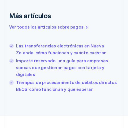
Dinamarca
English
Emiratos Árabes Unidos
Más artículos
English
Eslovaquia
Ver todos los artículos sobre pagos
English
Eslovenia
English
Italiano
Las transferencias electrónicas en Nueva
España
Zelanda: cómo funcionan y cuánto cuestan
Español
English
Estados Unidos
Importe reservado: una guía para empresas
English
Español
简体中文
suecas que gestionan pagos con tarjeta y
Estonia
digitales
English
Tiempos de procesamiento de débitos directos
Finlandia
English
Svenska
BECS: cómo funcionan y qué esperar
Francia
Français
English
Gibraltar
English
Grecia
English