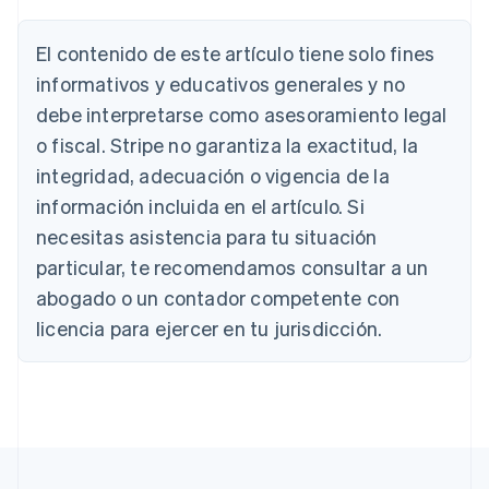
El contenido de este artículo tiene solo fines
Alemania
Deutsch
English
informativos y educativos generales y no
Australia
debe interpretarse como asesoramiento legal
English
Austria
o fiscal. Stripe no garantiza la exactitud, la
Deutsch
English
integridad, adecuación o vigencia de la
Bélgica
información incluida en el artículo. Si
Nederlands
Français
Deutsch
English
Brasil
necesitas asistencia para tu situación
Português
English
particular, te recomendamos consultar a un
Bulgaria
abogado o un contador competente con
English
Canadá
licencia para ejercer en tu jurisdicción.
English
Français
China continental
简体中文
English
Chipre
English
Croacia
English
Italiano