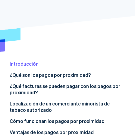
Radar
Prevención de fraude
Ecosistema
Atlas
Constitución de una startup
Socios
Climate
Stripe App Marketplace
Eliminación de dióxido de carbono
Identity
Verificación de identidad en línea
Introducción
¿Qué son los pagos por proximidad?
Comerciantes minoristas de tabaco que ofrecen
¿Qué facturas se pueden pagar con los pagos por
pagos por proximidad
proximidad?
Sesiones de Stripe 2026
Descubre cómo Stripe construye la infraestructura económi
Localización de un comerciante minorista de
Mirar ahora
tabaco autorizado
Cómo funcionan los pagos por proximidad
Ventajas de los pagos por proximidad