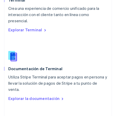
Terminal
México
Español
English
Crea una experiencia de comercio unificado para la
Noruega
interacción con el cliente tanto en línea como
English
presencial.
Nueva Zelandia
English
Explorar Terminal
Países Bajos
Nederlands
English
Polonia
English
Portugal
Português
English
RAE de Hong Kong, China
Documentación de Terminal
English
简体中文
Reino Unido
Utiliza Stripe Terminal para aceptar pagos en persona y
English
llevar la solución de pagos de Stripe a tu punto de
República Checa
venta.
English
Rumania
Explorar la documentación
English
Singapur
English
简体中文