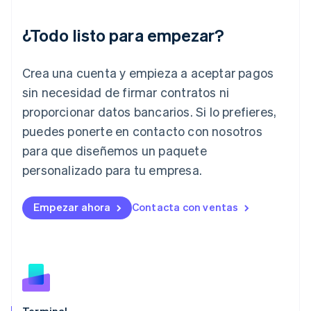
Hungría
English
India
¿Todo listo para empezar?
English
Irlanda
Crea una cuenta y empieza a aceptar pagos
English
Italia
sin necesidad de firmar contratos ni
Italiano
English
proporcionar datos bancarios. Si lo prefieres,
Japón
puedes ponerte en contacto con nosotros
日本語
English
Letonia
para que diseñemos un paquete
English
personalizado para tu empresa.
Liechtenstein
Deutsch
English
Lituania
Empezar ahora
Contacta con ventas
English
Luxemburgo
Français
Deutsch
English
Malasia
English
简体中文
Malta
English