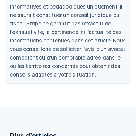
Australie
informatives et pédagogiques uniquement. Il
English
ne saurait constituer un conseil juridique ou
Autriche
Deutsch
English
fiscal. Stripe ne garantit pas l'exactitude,
Belgique
l'exhaustivité, la pertinence, ni l'actualité des
Nederlands
Français
Deutsch
English
Brésil
informations contenues dans cet article. Nous
Português
English
vous conseillons de solliciter l'avis d'un avocat
Bulgarie
compétent ou d'un comptable agréé dans le
English
Canada
ou les territoires concernés pour obtenir des
English
Français
conseils adaptés à votre situation.
Chine continentale
简体中文
English
Chypre
English
Croatie
English
Italiano
Danemark
English
Émirats arabes unis
English
Plus d'articles