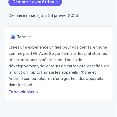
UI flexibles
Démarrer avec Stripe
Recognition
cryptomonnaie
l’application
Gérer des
Moyens de
Comptabilité
Entreprise
intégrables
Marketplaces
abonnements
paiement
automatisée
Gestion financière
Proposer une
Dernière mise à jour 28 janvier 2026
Accès à plus
Stripe Sigma
Roadmap produit
Plateformes
facturation à l'usage
de 125
Rapports
Sessions : conférence
SaaS
Émettre des cartes
Terminal
personnalisés
annuelle
bancaires adossées à
Paiements en
Data Pipeline
Carrières
des stablecoins
personne
Synchronisation
Communiqués de
Terminal
Fournir et gérer des
Authorization
des données
presse
services avec des
Par secteur
Boost
Stripe Press
agents
Créez une expérience unifiée pour vos clients, en ligne
Acceptation
comme par TPE. Avec Stripe Terminal, les plateformes
optimisée
Entreprises d'IA
et les entreprises bénéficient d'outils de
Link
Économie des
Paiements
créateurs
Contact
développement, de lecteurs de cartes pré-certifiés, de
Ressources
Jeux
accélérés
la fonction Tap to Pay sur les appareils iPhone et
Hôtellerie, voyages et
Financial
Contacter notre équipe
Android compatibles, et d'une gestion des appareils
loisirs
Intégrations
Connections
Assurance
d'applications
Comptes
dans le cloud.
Devenir partenaire
Médias et
Exemples de code
financiers
En savoir plus
divertissements
Blog des développeurs
associés
Organisations à but
non lucratif
État de l'API
Services aux
Plus
entreprises
Product roadmap
Secteur public