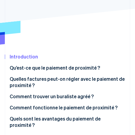
Découvrez les prochaines évolutions
Commerce en ligne
Radar
Prévention de la fraude
Écosystème
Atlas
Constitution de start-up
Partenaires
Climate
Stripe App Marketplace
Élimination du carbone
Introduction
Identity
Vérification de l'identité
Qu’est-ce que le paiement de proximité ?
Buralistes proposant le paiement de proximité
Quelles factures peut-on régler avec le paiement de
proximité ?
Comment trouver un buraliste agréé ?
Stripe Sessions 2026
Découvrez comment Stripe construit l’infrastructure écono
Comment fonctionne le paiement de proximité ?
Regarder la vidéo
Quels sont les avantages du paiement de
proximité ?