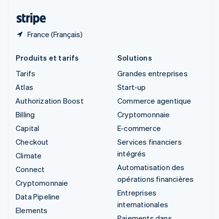
Thaïlande
ไทย
English
France (Français)
Produits et tarifs
Solutions
Tarifs
Grandes entreprises
Atlas
Start-up
Authorization Boost
Commerce agentique
Billing
Cryptomonnaie
Capital
E-commerce
Checkout
Services financiers
intégrés
Climate
Automatisation des
Connect
opérations financières
Cryptomonnaie
Entreprises
Data Pipeline
internationales
Elements
Paiements dans