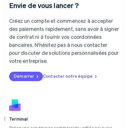
Japon
Envie de vous lancer ?
日本語
English
Lettonie
Créez un compte et commencez à accepter
English
Liechtenstein
des paiements rapidement, sans avoir à signer
Deutsch
English
de contrat ni à fournir vos coordonnées
Lituanie
English
bancaires. N'hésitez pas à nous contacter
Luxembourg
pour discuter de solutions personnalisées pour
Français
Deutsch
English
Malaisie
votre entreprise.
English
简体中文
Malte
Démarrer
Contacter notre équipe
English
Mexique
Español
English
Norvège
English
Nouvelle-Zélande
English
Pays-Bas
Terminal
Nederlands
English