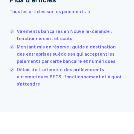
Espagne
Español
English
Tous les articles sur les paiements
Estonie
English
États-Unis
Virements bancaires en Nouvelle-Zélande :
English
Español
简体中文
fonctionnement et coûts
Finlande
English
Svenska
Montant mis en réserve : guide à destination
France
des entreprises suédoises qui acceptent les
Français
English
paiements par carte bancaire et numériques
Gibraltar
English
Délais de traitement des prélèvements
Grèce
automatiques BECS : fonctionnement et à quoi
English
s’attendre
Hongrie
English
Inde
English
Irlande
English
Italie
Italiano
English