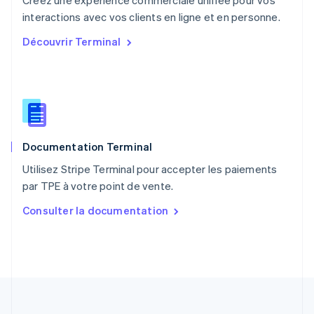
Créez une expérience commerciale unifiée pour vos
Pologne
English
interactions avec vos clients en ligne et en personne.
Portugal
Découvrir Terminal
Português
English
R.A.S. de Hong Kong, Chine
English
简体中文
République tchèque
English
Roumanie
English
Documentation Terminal
Royaume-Uni
English
Utilisez Stripe Terminal pour accepter les paiements
Singapour
par TPE à votre point de vente.
English
简体中文
Slovaquie
Consulter la documentation
English
Slovénie
English
Italiano
Suède
Svenska
English
Suisse
Deutsch
Français
Italiano
English