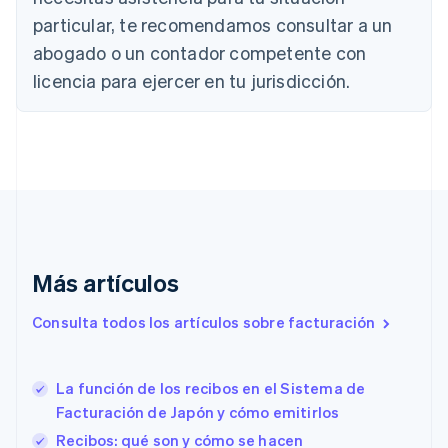
English
Français
particular, te recomendamos consultar a un
China continental
abogado o un contador competente con
简体中文
English
Chipre
licencia para ejercer en tu jurisdicción.
English
Croacia
English
Italiano
Dinamarca
English
Emiratos Árabes Unidos
English
Eslovaquia
English
Más artículos
Eslovenia
English
Italiano
Consulta todos los artículos sobre facturación
España
Español
English
Estados Unidos
English
Español
简体中文
La función de los recibos en el Sistema de
Estonia
Facturación de Japón y cómo emitirlos
English
Recibos: qué son y cómo se hacen
Finlandia