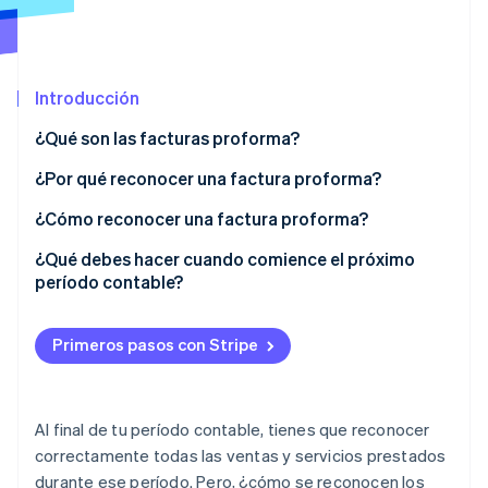
Radar
Prevención de fraude
Ecosistema
Atlas
Introducción
Constitución de una startup
Socios
Climate
¿Qué son las facturas proforma?
Stripe App Marketplace
Eliminación de dióxido de carbono
¿Por qué reconocer una factura proforma?
Identity
Verificación de identidad en línea
¿Cómo reconocer una factura proforma?
Venta de bienes
¿Qué debes hacer cuando comience el próximo
período contable?
Prestación de servicios
Sesiones de Stripe 2026
Reconocimiento del IVA
Primeros pasos con Stripe
Descubre cómo Stripe construye la infraestructura económi
Mirar ahora
Ejemplo práctico
Al final de tu período contable, tienes que reconocer
correctamente todas las ventas y servicios prestados
durante ese período. Pero, ¿cómo se reconocen los