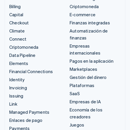
Billing
Criptomoneda
Capital
E-commerce
Checkout
Finanzas integradas
Climate
Automatización de
finanzas
Connect
Empresas
Criptomoneda
internacionales
Data Pipeline
Pagos en la aplicación
Elements
Marketplaces
Financial Connections
Gestión del dinero
Identity
Plataformas
Invoicing
SaaS
Issuing
Empresas de IA
Link
Economía de los
Managed Payments
creadores
Enlaces de pago
Juegos
Payments