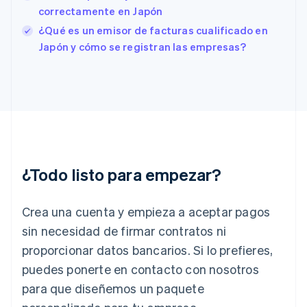
correctamente en Japón
English
Svenska
Francia
¿Qué es un emisor de facturas cualificado en
Français
English
Japón y cómo se registran las empresas?
Gibraltar
English
Grecia
English
Hungría
English
India
English
Irlanda
¿Todo listo para empezar?
English
Italia
Crea una cuenta y empieza a aceptar pagos
Italiano
English
Japón
sin necesidad de firmar contratos ni
日本語
English
proporcionar datos bancarios. Si lo prefieres,
Letonia
English
puedes ponerte en contacto con nosotros
Liechtenstein
para que diseñemos un paquete
Deutsch
English
Lituania