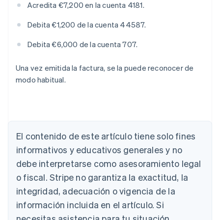
Acredita €7,200 en la cuenta 4181.
Debita €1,200 de la cuenta 44587.
Debita €6,000 de la cuenta 707.
Una vez emitida la factura, se la puede reconocer de
modo habitual.
Alemania
Deutsch
English
Australia
English
El contenido de este artículo tiene solo fines
Austria
informativos y educativos generales y no
Deutsch
English
Bélgica
debe interpretarse como asesoramiento legal
Nederlands
Français
Deutsch
English
o fiscal. Stripe no garantiza la exactitud, la
Brasil
integridad, adecuación o vigencia de la
Português
English
Bulgaria
información incluida en el artículo. Si
English
necesitas asistencia para tu situación
Canadá