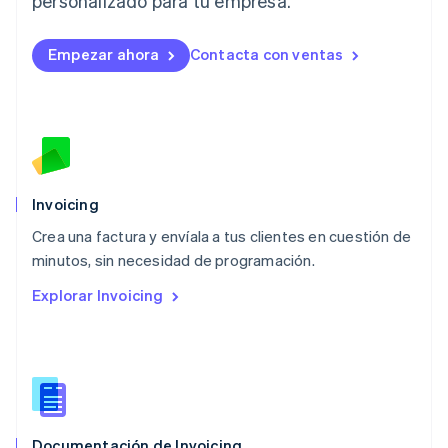
personalizado para tu empresa.
English
Luxemburgo
Empezar ahora
Contacta con ventas
Français
Deutsch
English
Malasia
English
简体中文
Malta
English
México
Español
English
Noruega
Invoicing
English
Crea una factura y envíala a tus clientes en cuestión de
Nueva Zelandia
English
minutos, sin necesidad de programación.
Países Bajos
Explorar Invoicing
Nederlands
English
Polonia
English
Portugal
Português
English
RAE de Hong Kong, China
English
简体中文
Documentación de Invoicing
Reino Unido