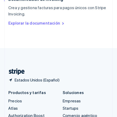
English
Crea y gestiona facturas para pagos únicos con Stripe
República Checa
Invoicing.
English
Rumania
Explorar la documentación
English
Singapur
English
简体中文
Suecia
Svenska
English
Suiza
Deutsch
Français
Italiano
English
Tailandia
ไทย
English
Estados Unidos (Español)
Productos y tarifas
Soluciones
Precios
Empresas
Atlas
Startups
Authorization Boost
Comercio agéntico