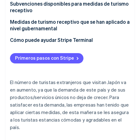
Asociación de Turismo de la Ciudad de Kioto
Subvenciones disponibles para medidas de turismo
receptivo
Tokio Disney Resort
Medidas de turismo receptivo que se han aplicado a
Prefectura de Nagano: aldea de aguas termales de
nivel gubernamental
Shibu y parque de monos Jigokudani
Cómo puede ayudar Stripe Terminal
Primeros pasos con Stripe
El número de turistas extranjeros que visitan Japón va
en aumento, ya que la demanda de este país y de sus
productos/servicios únicos no deja de crecer. Para
satisfacer esta demanda, las empresas han tenido que
aplicar ciertas medidas, de esta mañera se les asegura
a los turistas estancias cómodas y agradables en el
país.