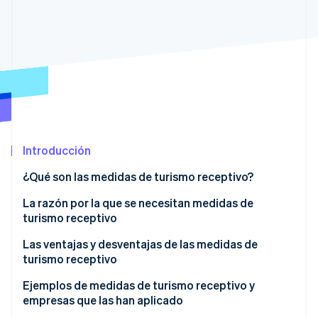
Radar
Prevención de fraude
Ecosistema
Atlas
Constitución de una startup
Socios
Climate
Stripe App Marketplace
Eliminación de dióxido de carbono
Identity
Verificación de identidad en línea
Introducción
¿Qué son las medidas de turismo receptivo?
La razón por la que se necesitan medidas de
turismo receptivo
Sesiones de Stripe 2026
Descubre cómo Stripe construye la infraestructura económi
Las ventajas y desventajas de las medidas de
Mirar ahora
turismo receptivo
Ventajas
Ejemplos de medidas de turismo receptivo y
empresas que las han aplicado
Desventajas y puntos a tener en cuenta