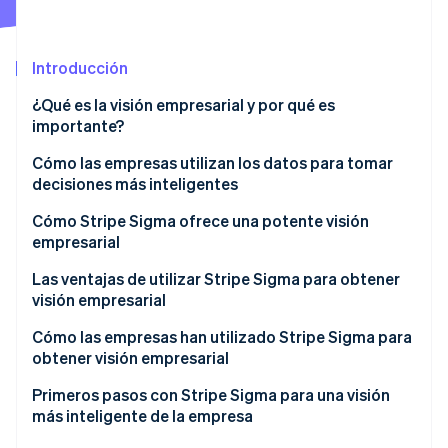
Radar
Prevención de fraude
Introducción
Ecosistema
Atlas
Constitución de una startup
¿Qué es la visión empresarial y por qué es
Socios
Climate
importante?
Stripe App Marketplace
Eliminación de dióxido de carbono
Cómo las empresas utilizan los datos para tomar
Identity
decisiones más inteligentes
Verificación de identidad en línea
Detectar tendencias en los ingresos, la pérdida y el
Cómo Stripe Sigma ofrece una potente visión
comportamiento de los clientes
empresarial
Comprender los patrones de pago para refinar la
Respuestas casi en tiempo real en el Dashboard
Las ventajas de utilizar Stripe Sigma para obtener
fijación de precios y el flujo de caja
visión empresarial
Sesiones de Stripe 2026
Informes flexibles con SQL o lenguaje natural
Descubre cómo Stripe construye la infraestructura económi
Reducir el fraude y los contracargos con
Cómo las empresas han utilizado Stripe Sigma para
Mirar ahora
Entrega de informes programada
información sobre las transacciones
obtener visión empresarial
Resultados compartidos entre equipos
Aceleración de los procesos financieros en Slack
Primeros pasos con Stripe Sigma para una visión
más inteligente de la empresa
Gestión de disputas en Green Flag