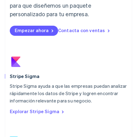
English
para que diseñemos un paquete
Liechtenstein
personalizado para tu empresa.
Deutsch
English
Lituania
English
Empezar ahora
Contacta con ventas
Luxemburgo
Français
Deutsch
English
Malasia
English
简体中文
Malta
English
México
Español
English
Stripe Sigma
Noruega
Stripe Sigma ayuda a que las empresas puedan analizar
English
rápidamente los datos de Stripe y logren encontrar
Nueva Zelandia
English
información relevante para su negocio.
Países Bajos
Explorar Stripe Sigma
Nederlands
English
Polonia
English
Portugal