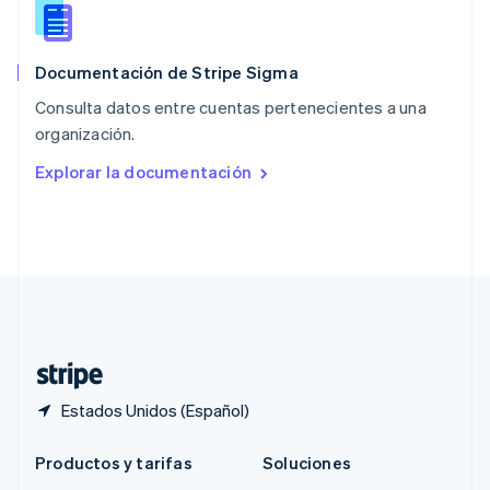
Português
English
RAE de Hong Kong, China
English
简体中文
Documentación de Stripe Sigma
Reino Unido
English
Consulta datos entre cuentas pertenecientes a una
República Checa
organización.
English
Rumania
Explorar la documentación
English
Singapur
English
简体中文
Suecia
Svenska
English
Suiza
Deutsch
Français
Italiano
English
Tailandia
ไทย
English
Estados Unidos (Español)
Productos y tarifas
Soluciones