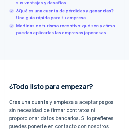
English
Español
简体中文
sus ventajas y desafíos
Estonia
¿Qué es una cuenta de pérdidas y ganancias?
English
Una guía rápida para tu empresa
Finlandia
English
Svenska
Medidas de turismo receptivo: qué son y cómo
Francia
pueden aplicarlas las empresas japonesas
Français
English
Gibraltar
English
Grecia
English
Hungría
English
India
English
¿Todo listo para empezar?
Irlanda
English
Crea una cuenta y empieza a aceptar pagos
Italia
Italiano
English
sin necesidad de firmar contratos ni
Japón
proporcionar datos bancarios. Si lo prefieres,
日本語
English
Letonia
puedes ponerte en contacto con nosotros