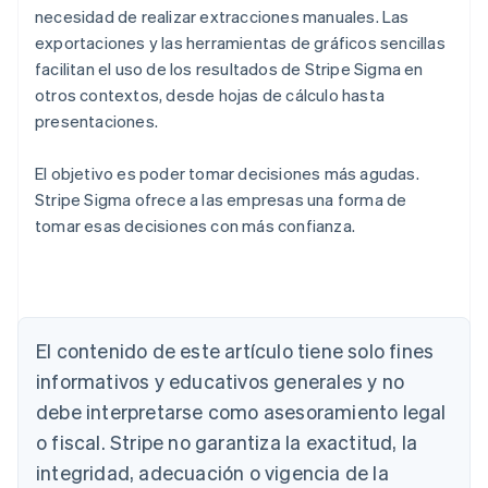
necesidad de realizar extracciones manuales. Las
exportaciones y las herramientas de gráficos sencillas
facilitan el uso de los resultados de Stripe Sigma en
otros contextos, desde hojas de cálculo hasta
presentaciones.
El objetivo es poder tomar decisiones más agudas.
Stripe Sigma ofrece a las empresas una forma de
tomar esas decisiones con más confianza.
Alemania
Deutsch
English
Australia
El contenido de este artículo tiene solo fines
English
informativos y educativos generales y no
Austria
debe interpretarse como asesoramiento legal
Deutsch
English
Bélgica
o fiscal. Stripe no garantiza la exactitud, la
Nederlands
Français
Deutsch
English
integridad, adecuación o vigencia de la
Brasil