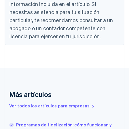
Português
English
información incluida en el artículo. Si
Bulgaria
necesitas asistencia para tu situación
English
Canadá
particular, te recomendamos consultar a un
English
Français
abogado o un contador competente con
China continental
licencia para ejercer en tu jurisdicción.
简体中文
English
Chipre
English
Croacia
English
Italiano
Dinamarca
English
Emiratos Árabes Unidos
English
Eslovaquia
Más artículos
English
Eslovenia
Ver todos los artículos para empresas
English
Italiano
España
Español
English
Programas de fidelización: cómo funcionan y
Estados Unidos