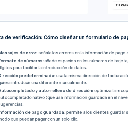
ta de verificación: Cómo diseñar un formulario de p
Mensajes de error:
señala los errores en la información de pago 
Formato de números:
añade espacios en los números de tarjeta
dígitos para facilitar la introducción de datos.
Dirección predeterminada:
usa la misma dirección de facturación
quiera introducir una diferente manualmente.
Autocompletado y auto-relleno de dirección:
optimiza la recop
autocompletado nativo (que usa información guardada en el nav
sugerencias.
Información de pago guardada:
permite a los clientes guardar
modo que puedan pagar con un solo clic.