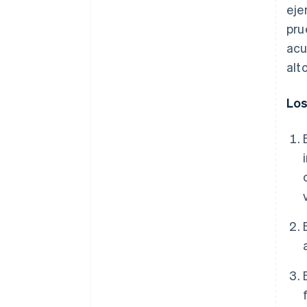
eje
pru
acu
alt
Los