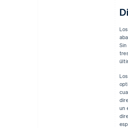
D
Los
aba
Sin
tre
últ
Los
opt
cua
dir
un 
dir
esp