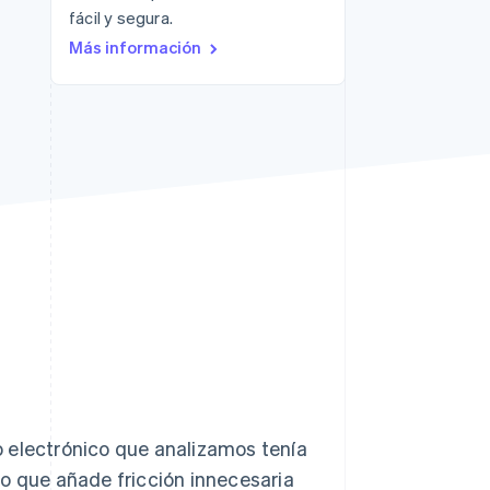
fácil y segura.
Más información
Sesiones de Stripe
2026
Descubre cómo Stripe
construye la
infraestructura
económica para la IA.
Mirar ahora
 electrónico que analizamos tenía
lo que añade fricción innecesaria