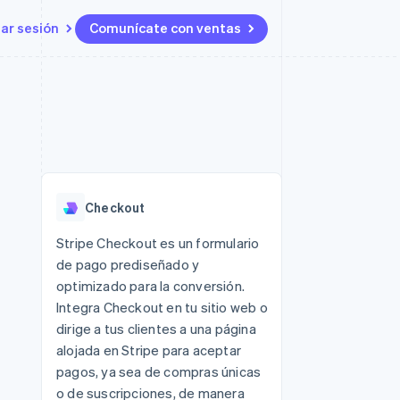
iar sesión
Comunícate con ventas
Recursos
Ecosistema
Contacto
 marketplaces
Más
Integraciones de aplicaciones
Socios
Contacta con ventas
Product roadmap
s
Ejemplos de código
Stripe App Marketplace
Conviértete en socio
Ver lo que viene
ataformas
Blog de desarrolladores
 plataformas
Estado de la API
Radar
e clientes
Prevención de fraude
 platforms
Checkout
ncieros
Atlas
Constitución de una startup
 lucro
Stripe Checkout es un formulario
de pago prediseñado y
Climate
s y virtuales
Eliminación de dióxido de
optimizado para la conversión.
carbono
Integra Checkout en tu sitio web o
Identity
dirige a tus clientes a una página
Verificación de identidad en
alojada en Stripe para aceptar
línea
pagos, ya sea de compras únicas
o de suscripciones, de manera