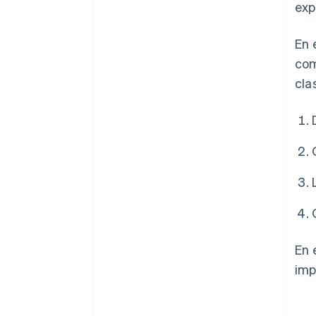
exp
En 
com
cla
En 
imp