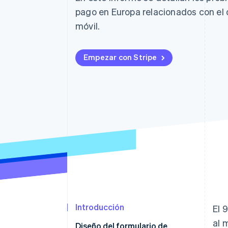
Authorization Boost
Optimizaciones de aceptación
pago en Europa relacionados con el d
Link
móvil.
Proceso de compra acelerado
Financial Connections
Datos de ctas. financieras
vinculadas
Empezar con Stripe
Introducción
El 
al 
Diseño del formulario de