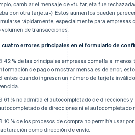
mplo, cambiar el mensaje de «tu tarjeta fue rechazada»
eba con otra tarjeta»). Estos aumentos pueden parece
mularse rápidamente, especialmente para empresas d
o volumen de transacciones.
 cuatro errores principales en el formulario de con
El 42 % de las principales empresas cometía al menos tr
información de pago o mostrar mensajes de error; estos
clientes cuando ingresan un número de tarjeta inválido
vencida.
El 61 % no admitía el autocompletado de direcciones y e
autocompletado de direcciones ni el autocompletado n
El 10 % de los procesos de compra no permitía usar por
facturación como dirección de envío.