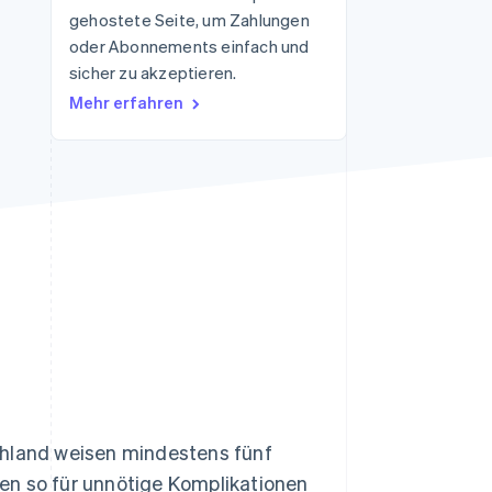
gehostete Seite, um Zahlungen
oder Abonnements einfach und
sicher zu akzeptieren.
Stripe-Sessions 2026
Erfahren Sie, wie Stripe
Mehr erfahren
Lösungen für die
Wirtschaftsinfrastruktur
für KI aufbaut.
Jetzt ansehen
land weisen mindestens fünf
en so für unnötige Komplikationen