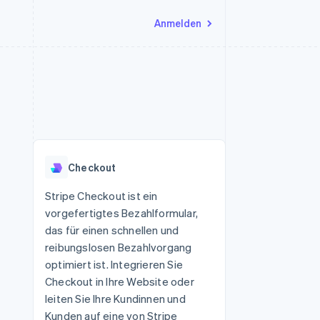
Anmelden
Ressourcen
Ecosystem
Kontakt
nd Marktplätze
Mehr
App-Integrationen
Partner
Sales-Team kontaktieren
Product roadmap
Code-Beispiele
Stripe App-Marktplatz
Partner werden
Ausblick
 Plattformen
Entwickler-Blog
 platforms
eit
API-Status
Radar
Betrugsprävention
eistungen
Checkout
Atlas
onen
virtuelle Karten
Start-up-Gründung
Stripe Checkout ist ein
vorgefertigtes Bezahlformular,
Climate
CO₂-Entnahme
das für einen schnellen und
reibungslosen Bezahlvorgang
Identity
Online-Identitätsprüfung
optimiert ist. Integrieren Sie
Checkout in Ihre Website oder
leiten Sie Ihre Kundinnen und
Kunden auf eine von Stripe