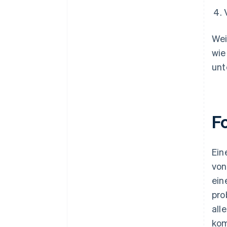
Wei
wie
unt
F
Ein
von
ein
pro
all
kom