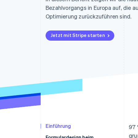
Optimierung der
Datensynchronisier
Autorisierungsraten
Bezahlvorgangs in Europa auf, die a
Link
Optimierung zurückzuführen sind.
Beschleunigter Bezahlvorgang
Financial Connections
Verbundene Finanzdaten
Jetzt mit Stripe starten
Einführung
97 
gru
Formulardesign beim