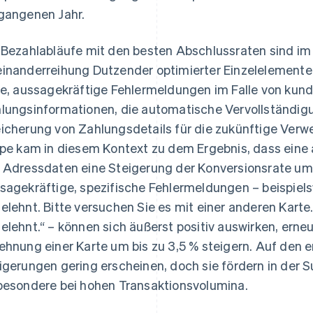
gangenen Jahr.
 Bezahlabläufe mit den besten Abschlussraten sind im
inanderreihung Dutzender optimierter Einzelelemente.
re, aussagekräftige Fehlermeldungen im Falle von kun
lungsinformationen, die automatische Vervollständig
icherung von Zahlungsdetails für die zukünftige Verw
ipe kam in diesem Kontext zu dem Ergebnis, dass eine
 Adressdaten eine Steigerung der Konversionsrate um
sagekräftige, spezifische Fehlermeldungen – beispiels
elehnt. Bitte versuchen Sie es mit einer anderen Karte.
elehnt.“ – können sich äußerst positiv auswirken, ern
ehnung einer Karte um bis zu 3,5 % steigern. Auf den 
igerungen gering erscheinen, doch sie fördern in der 
besondere bei hohen Transaktionsvolumina.