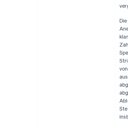
ver
Die
Ane
kla
Zah
Spe
Str
von
aus
abg
abg
Abl
Ste
ins