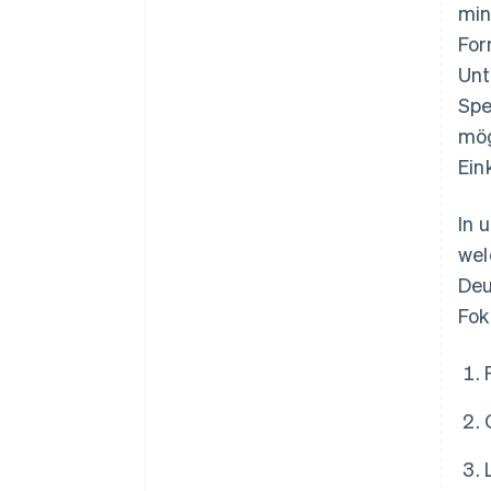
min
For
Unt
Spe
mög
Ein
In 
wel
Deu
Fok