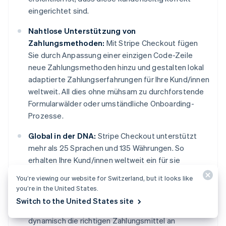
eingerichtet sind.
Nahtlose Unterstützung von
Zahlungsmethoden:
Mit Stripe Checkout fügen
Sie durch Anpassung einer einzigen Code-Zeile
neue Zahlungsmethoden hinzu und gestalten lokal
adaptierte Zahlungserfahrungen für Ihre Kund/innen
weltweit. All dies ohne mühsam zu durchforstende
Formularwälder oder umständliche Onboarding-
Prozesse.
Global in der DNA:
Stripe Checkout unterstützt
mehr als 25 Sprachen und 135 Währungen. So
erhalten Ihre Kund/innen weltweit ein für sie
spezifisches, lokal adaptiertes Bezahlerlebnis.
You’re viewing our website for Switzerland, but it looks like
Entscheiden Sie, welche lokalen Zahlungsmethoden
you’re in the United States.
Sie anbieten möchten, oder verlassen Sie sich
Switch to the United States site
einfach auf Stripe: Wir bieten Ihren Kund/innen
dynamisch die richtigen Zahlungsmittel an