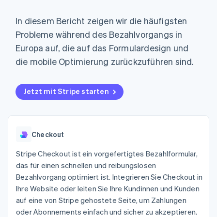
Data Pipeline
Geldmanagement
Marktplatz auf
Zugriff auf mehr als
Datensynchronisierung
Produkt-Roadmap
Plattformen
Grundlagen der
In diesem Bericht zeigen wir die häufigsten
125
Stripe Sessions
SaaS
Abonnementverwaltung
Terminal
Karriere
Probleme während des Bezahlvorgangs in
Zahlungen vor Ort
Newsroom
So setzen Sie
Europa auf, die auf das Formulardesign und
Authorization
Stripe Press
nutzungsbasierte
Boost
Abrechnung um
die mobile Optimierung zurückzuführen sind.
Nach Branche
Optimierung der
Stablecoin-gestützte
Autorisierungsraten
Karten ausgeben: So
Link
KI-Unternehmen
Kontakt
geht´s
Jetzt mit Stripe starten
Beschleunigter
Creator Economy
Bereitstellung und
Bezahlvorgang
Gaming
Verwaltung von
Sales-Team
Financial
Bewirtung, Reisen und
Diensten mit Agenten
kontaktieren
Connections
Freizeit
Partner werden
Verbundene
Versicherungen
Checkout
Medien und
Finanzdaten
Unterhaltung
Ressourcen
Stripe Checkout ist ein vorgefertigtes Bezahlformular,
Gemeinnützige
Organisationen
das für einen schnellen und reibungslosen
Fachdienstleistungen
App-Integrationen
Bezahlvorgang optimiert ist. Integrieren Sie Checkout in
Mehr
Öffentlicher Sektor
Code-Beispiele
Product roadmap
Ihre Website oder leiten Sie Ihre Kundinnen und Kunden
Einzelhandel
Entwickler-Blog
Ausblick
API-Status
auf eine von Stripe gehostete Seite, um Zahlungen
Radar
oder Abonnements einfach und sicher zu akzeptieren.