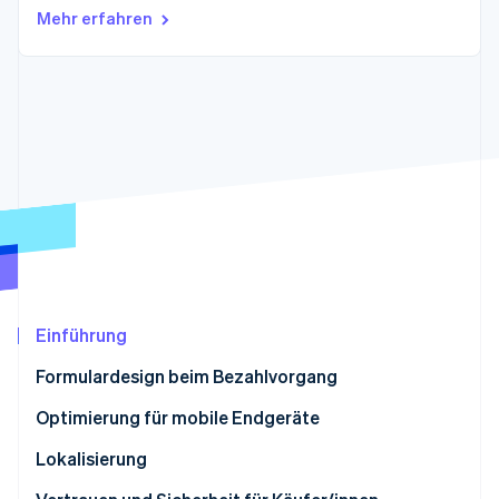
Betrugsprävention
Ecosystem
Mehr erfahren
Atlas
Start-up-Gründung
Partner
Stripe App-Marktplatz
Climate
CO₂-Entnahme
Identity
Online-Identitätsprüfung
Stripe-Sessions 2026
Erfahren Sie, wie Stripe Lösungen für die Wirtschaft
Einführung
Jetzt ansehen
Formulardesign beim Bezahlvorgang
Optimierung für mobile Endgeräte
Lokalisierung