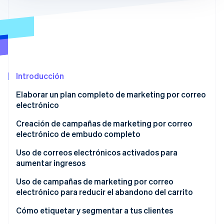
Radar
Prevención de fraude
Ecosistema
Atlas
Constitución de una startup
Socios
Climate
Stripe App Marketplace
Eliminación de dióxido de carbono
Introducción
Identity
Elaborar un plan completo de marketing por correo
Verificación de identidad en línea
electrónico
¿Cómo es un embudo de marketing estándar?
Creación de campañas de marketing por correo
electrónico de embudo completo
Uso de correos electrónicos activados para
Sesiones de Stripe 2026
aumentar ingresos
Descubre cómo Stripe construye la infraestructura económi
Mirar ahora
Empezar por el principio
Uso de campañas de marketing por correo
electrónico para reducir el abandono del carrito
Recuperarlos
¿Qué son los correos electrónicos de carrito
Cómo etiquetar y segmentar a tus clientes
Confirmación del pedido
abandonado?