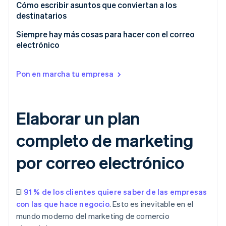
Uso de etiquetado de correos electrónicos en tus
Cómo escribir asuntos que conviertan a los
Solicitar una reseña
¿Qué implica una campaña de correo electrónico de
campañas de marketing
destinatarios
carrito abandonado?
Ofertas promocionales:
Maximiza las comunicaciones con tus clientes
Muestra que eres útil
Siempre hay más cosas para hacer con el correo
Testimonios y reseñas
electrónico
Potencia tus ventas con segmentación
Haz que el destinatario sienta curiosidad
Correos electrónicos de carrito abandonado de
Hazlo personal
siguiente nivel
Pon en marcha tu empresa
Comparación de precios
Solicitud de reciprocidad
Elaborar un plan
Una palabra sobre palabras
completo de marketing
por correo electrónico
El
91 % de los clientes quiere saber de las empresas
con las que hace negocio
. Esto es inevitable en el
mundo moderno del marketing de comercio