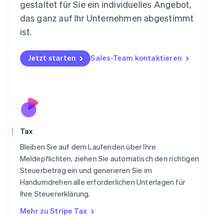
gestaltet für Sie ein individuelles Angebot,
Español
English
Neuseeland
das ganz auf Ihr Unternehmen abgestimmt
English
ist.
Niederlande
Nederlands
English
Norwegen
Jetzt starten
Sales-Team kontaktieren
English
Österreich
Deutsch
English
Polen
English
Portugal
Português
English
Tax
Rumänien
English
Bleiben Sie auf dem Laufenden über Ihre
Schweden
Meldepflichten, ziehen Sie automatisch den richtigen
Svenska
English
Steuerbetrag ein und generieren Sie im
Schweiz
Handumdrehen alle erforderlichen Unterlagen für
Deutsch
Français
Italiano
English
Singapur
Ihre Steuererklärung.
English
简体中文
Mehr zu Stripe Tax
Slowakei