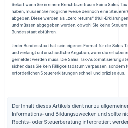
Selbst wenn Sie in einem Berichtszeitraum keine Sales Ta
haben, müssen Sie möglicherweise dennoch eine Steuerer
abgeben. Diese werden als „zero returns“ (Null-Erklärunge
und müssen abgegeben werden, obwohl Sie keine Steuern
Bundesstaat abführen.
Jeder Bundesstaat hat sein eigenes Format für die Sales T
und verlangt unterschiedliche Angaben, wenn die erhobene
gemeldet werden muss. Die Sales Tax-Automatisierung stell
sicher, dass Sie kein Fälligkeitsdatum verpassen, sondern fü
erforderlichen Steuererklärungen schnell und präzise aus.
Australien
Der Inhalt dieses Artikels dient nur zu allgemeine
English
Informations- und Bildungszwecken und sollte nic
Belgien
Rechts- oder Steuerberatung interpretiert werden
Nederlands
Français
Deutsch
English
Brasilien