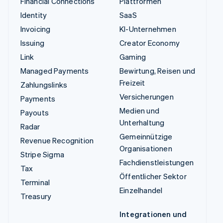
Financial Connections
Plattformen
Identity
SaaS
Invoicing
KI-Unternehmen
Issuing
Creator Economy
Link
Gaming
Managed Payments
Bewirtung, Reisen und
Freizeit
Zahlungslinks
Versicherungen
Payments
Medien und
Payouts
Unterhaltung
Radar
Gemeinnützige
Revenue Recognition
Organisationen
Stripe Sigma
Fachdienstleistungen
Tax
Öffentlicher Sektor
Terminal
Einzelhandel
Treasury
Integrationen und