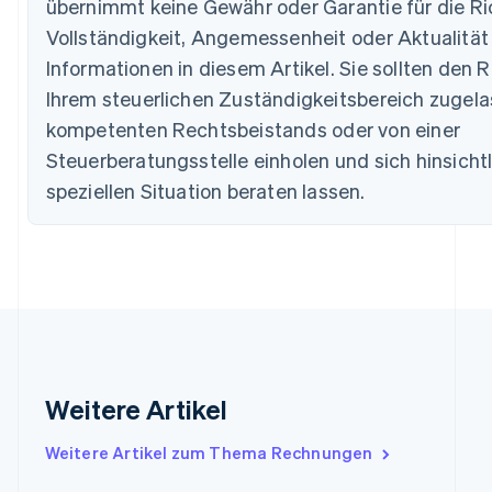
übernimmt keine Gewähr oder Garantie für die Ric
Português
English
Vollständigkeit, Angemessenheit oder Aktualität
Bulgarien
English
Informationen in diesem Artikel. Sie sollten den R
Dänemark
Ihrem steuerlichen Zuständigkeitsbereich zugel
English
Deutschland
kompetenten Rechtsbeistands oder von einer
Deutsch
English
Steuerberatungsstelle einholen und sich hinsichtl
Estland
speziellen Situation beraten lassen.
English
Festlandchina
简体中文
English
Finnland
English
Svenska
Frankreich
Français
English
Gibraltar
English
Griechenland
Weitere Artikel
English
Indien
Weitere Artikel zum Thema Rechnungen
English
Irland