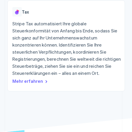
Data Pipeline
Marktplatz auf
Geldmanagement
Zugriff auf mehr als
Datensynchronisierung
Produkt-Roadmap
Grundlagen der
Plattformen
Tax
125
Stripe Sessions
Abonnementverwaltung
SaaS
Terminal
Karriere
Zahlungen vor Ort
Stripe Tax automatisiert Ihre globale
Newsroom
So setzen Sie
Authorization
Stripe Press
Steuerkonformität von Anfang bis Ende, sodass Sie
nutzungsbasierte
Boost
Abrechnung um
sich ganz auf Ihr Unternehmenswachstum
Nach Branche
Optimierung der
Stablecoin-gestützte
konzentrieren können. Identifizieren Sie Ihre
Autorisierungsraten
Karten ausgeben: So
Link
KI-Unternehmen
Kontakt
steuerlichen Verpflichtungen, koordinieren Sie
geht´s
Beschleunigter
Creator Economy
Bereitstellung und
Registrierungen, berechnen Sie weltweit die richtigen
Bezahlvorgang
Gaming
Verwaltung von
Sales-Team
Steuerbeträge, ziehen Sie sie ein und reichen Sie
Financial
Bewirtung, Reisen und
Diensten mit Agenten
kontaktieren
Connections
Freizeit
Steuererklärungen ein – alles an einem Ort.
Partner werden
Verbundene
Versicherungen
Mehr erfahren
Medien und
Finanzdaten
Unterhaltung
Ressourcen
Gemeinnützige
Organisationen
App-Integrationen
Fachdienstleistungen
Mehr
Code-Beispiele
Öffentlicher Sektor
Product roadmap
Entwickler-Blog
Einzelhandel
Ausblick
API-Status
Radar