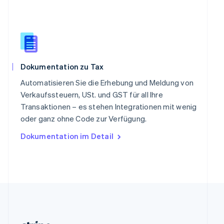
English
Slowenien
English
Italiano
Sonderverwaltungsregion Hongkong,
China
English
简体中文
Dokumentation zu Tax
Spanien
Español
English
Automatisieren Sie die Erhebung und Meldung von
Thailand
Verkaufssteuern, USt. und GST für all Ihre
ไทย
English
Transaktionen – es stehen Integrationen mit wenig
Tschechische Republik
oder ganz ohne Code zur Verfügung.
English
Ungarn
Dokumentation im Detail
English
Vereinigte Arabische Emirate
English
Vereinigte Staaten
English
Español
简体中文
Vereinigtes Königreich
English
Zypern
English