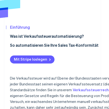
Betrugsprävention
Ecosystem
Atlas
Start-up-Gründung
Partner
Stripe App-Marktplatz
Climate
CO₂-Entnahme
Einführung
Identity
Was ist Verkaufssteuerautomatisierung?
Online-Identitätsprüfung
So automatisieren Sie Ihre Sales Tax-Konformität
Nexus-Überwachung
Mit Stripe loslegen
Registrierung
Stripe-Sessions 2026
Erfahren Sie, wie Stripe Lösungen für die
Berechnung und Einzug
Jetzt ansehen
Die Verkaufssteuer wird auf Ebene der Bundesstaaten verw
Steuererklärung und -abführung
jeder Bundesstaat seinen eigenen Verkaufssteuersatz (di
Standardsätze finden Sie in unserem
Verkaufssteuerrech
eigenen Gesetze und Regeln für die Besteuerung von Prod
Versuch, ein wachsendes Unternehmen manuell verkaufs
zu halten, kann daher sehr zeitaufwändig sein. Zunächst m