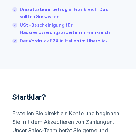
English
Umsatzsteuerbetrug in Frankreich: Das
Italien
sollten Sie wissen
Italiano
English
Japan
USt.-Bescheinigung für
日本語
English
Hausrenovierungsarbeiten in Frankreich
Kanada
Der Vordruck F24 in Italien im Überblick
English
Français
Kroatien
English
Italiano
Lettland
English
Liechtenstein
Deutsch
English
Litauen
English
Startklar?
Luxemburg
Français
Deutsch
English
Malaysia
Erstellen Sie direkt ein Konto und beginnen
English
简体中文
Malta
Sie mit dem Akzeptieren von Zahlungen.
English
Unser Sales-Team berät Sie gerne und
Mexiko