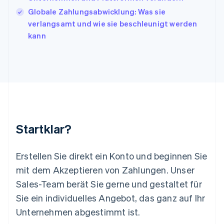
Lettland
Globale Zahlungsabwicklung: Was sie
English
verlangsamt und wie sie beschleunigt werden
Liechtenstein
kann
Deutsch
English
Litauen
English
Luxemburg
Français
Deutsch
English
Malaysia
English
简体中文
Malta
English
Startklar?
Mexiko
Español
English
Neuseeland
Erstellen Sie direkt ein Konto und beginnen Sie
English
mit dem Akzeptieren von Zahlungen. Unser
Niederlande
Nederlands
English
Sales-Team berät Sie gerne und gestaltet für
Norwegen
Sie ein individuelles Angebot, das ganz auf Ihr
English
Österreich
Unternehmen abgestimmt ist.
Deutsch
English