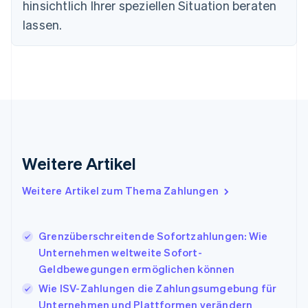
hinsichtlich Ihrer speziellen Situation beraten
Festlandchina
lassen.
简体中文
English
Finnland
English
Svenska
Frankreich
Français
English
Gibraltar
English
Griechenland
English
Indien
Weitere Artikel
English
Irland
Weitere Artikel zum Thema Zahlungen
English
Italien
Italiano
English
Japan
Grenzüberschreitende Sofortzahlungen: Wie
日本語
English
Unternehmen weltweite Sofort-
Kanada
Geldbewegungen ermöglichen können
English
Français
Wie ISV-Zahlungen die Zahlungsumgebung für
Kroatien
English
Italiano
Unternehmen und Plattformen verändern