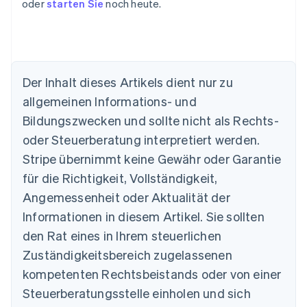
oder
starten Sie
noch heute.
Der Inhalt dieses Artikels dient nur zu
allgemeinen Informations- und
Bildungszwecken und sollte nicht als Rechts-
Australien
oder Steuerberatung interpretiert werden.
English
Belgien
Stripe übernimmt keine Gewähr oder Garantie
Nederlands
Français
Deutsch
English
für die Richtigkeit, Vollständigkeit,
Brasilien
Português
English
Angemessenheit oder Aktualität der
Bulgarien
Informationen in diesem Artikel. Sie sollten
English
Dänemark
den Rat eines in Ihrem steuerlichen
English
Zuständigkeitsbereich zugelassenen
Deutschland
kompetenten Rechtsbeistands oder von einer
Deutsch
English
Estland
Steuerberatungsstelle einholen und sich
English