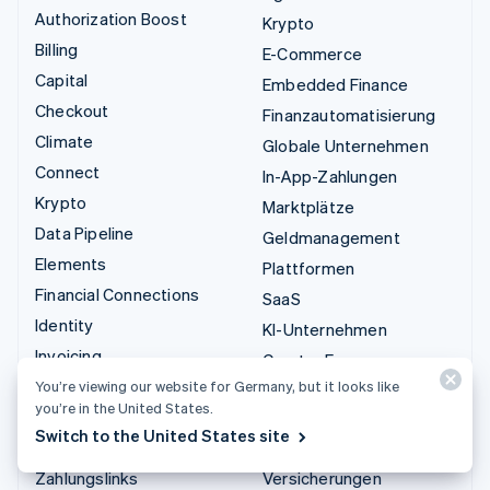
Authorization Boost
Krypto
Billing
E-Commerce
Capital
Embedded Finance
Checkout
Finanzautomatisierung
Climate
Globale Unternehmen
Connect
In-App-Zahlungen
Krypto
Marktplätze
Data Pipeline
Geldmanagement
Elements
Plattformen
Financial Connections
SaaS
Identity
KI-Unternehmen
Invoicing
Creator Economy
Issuing
You’re viewing our website for Germany, but it looks like
Gaming
you’re in the United States.
Link
Bewirtung, Reisen und
Switch to the United States site
Managed Payments
Freizeit
Zahlungslinks
Versicherungen