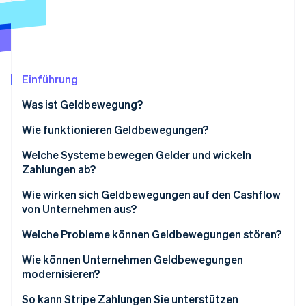
Betrugsprävention
Ecosystem
Atlas
Start-up-Gründung
Partner
Stripe App-Marktplatz
Climate
CO₂-Entnahme
Einführung
Identity
Was ist Geldbewegung?
Online-Identitätsprüfung
Wie funktionieren Geldbewegungen?
Routing
Welche Systeme bewegen Gelder und wickeln
Zahlungen ab?
Zahlungsabwicklung
Stripe-Sessions 2026
Banküberweisungen
Wie wirken sich Geldbewegungen auf den Cashflow
Erfahren Sie, wie Stripe Lösungen für die W
Internationale Zahlungen
von Unternehmen aus?
Jetzt ansehen
Kartennetzwerke
Schnellere Zuflüsse erhöhen das Betriebskapital
Welche Probleme können Geldbewegungen stören?
RTGS-Systeme
Vorhersehbare Abflüsse verbessern die Kontrolle
Wie können Unternehmen Geldbewegungen
Sofortzahlungen
modernisieren?
Weltweite Tätigkeit verstärkt die Auswirkungen
Digital Wallets
So kann Stripe Zahlungen Sie unterstützen