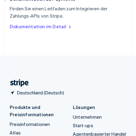
ไทย
English
Finden Sie einen Leitfaden zum Integrieren der
Tschechische Republik
Zahlungs-APIs von Stripe.
English
Ungarn
Dokumentation im Detail
English
Vereinigte Arabische Emirate
English
Vereinigte Staaten
English
Español
简体中文
Vereinigtes Königreich
English
Zypern
English
Deutschland (Deutsch)
Produkte und
Lösungen
Preisinformationen
Unternehmen
Preisinformationen
Start-ups
Atlas
Agentenbasierter Handel