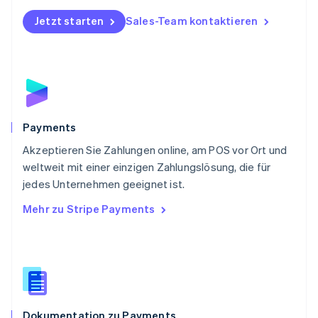
Polen
Jetzt starten
Sales-Team kontaktieren
English
Portugal
Português
English
Rumänien
English
Schweden
Svenska
English
Schweiz
Payments
Deutsch
Français
Italiano
English
Akzeptieren Sie Zahlungen online, am POS vor Ort und
Singapur
English
简体中文
weltweit mit einer einzigen Zahlungslösung, die für
Slowakei
jedes Unternehmen geeignet ist.
English
Mehr zu Stripe Payments
Slowenien
English
Italiano
Sonderverwaltungsregion Hongkong,
China
English
简体中文
Spanien
Español
English
Dokumentation zu Payments
Thailand