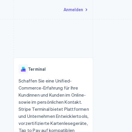
Anmelden
Ressourcen
Ecosystem
Kontakt
nd Marktplätze
Mehr
App-Integrationen
Partner
Sales-Team kontaktieren
Product roadmap
Code-Beispiele
Stripe App-Marktplatz
Partner werden
Ausblick
 Plattformen
Entwickler-Blog
 platforms
eit
API-Status
Radar
Betrugsprävention
eistungen
Terminal
Atlas
onen
virtuelle Karten
Start-up-Gründung
Schaffen Sie eine Unified-
Commerce-Erfahrung für Ihre
Climate
CO₂-Entnahme
Kundinnen und Kunden im Online-
sowie im persönlichen Kontakt.
Identity
Online-Identitätsprüfung
Stripe Terminal bietet Plattformen
und Unternehmen Entwicklertools,
vorzertifizierte Kartenlesegeräte,
Tap to Pay auf kompatiblen