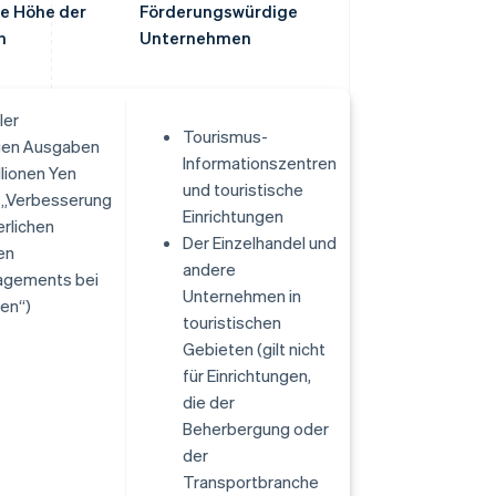
e Höhe der
Förderungswürdige
n
Unternehmen
ler
Tourismus-
gen Ausgaben
Informationszentren
llionen Yen
und touristische
r „Verbesserung
Einrichtungen
erlichen
Der Einzelhandel und
en
andere
agements bei
Unternehmen in
en“)
touristischen
Gebieten (gilt nicht
für Einrichtungen,
die der
Beherbergung oder
der
Transportbranche