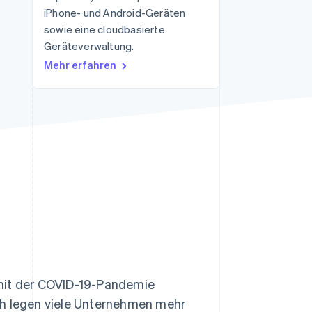
iPhone- und Android-Geräten
sowie eine cloudbasierte
Geräteverwaltung.
Stripe-Sessions 2026
Erfahren Sie, wie Stripe
Mehr erfahren
Lösungen für die
Wirtschaftsinfrastruktur
für KI aufbaut.
Jetzt ansehen
it der COVID-19-Pandemie
ch legen viele Unternehmen mehr