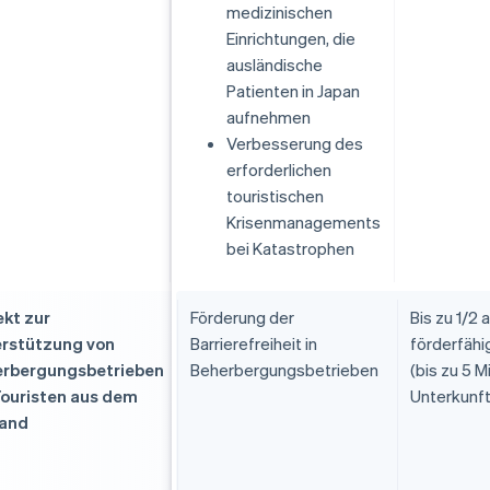
medizinischen
Einrichtungen, die
ausländische
Patienten in Japan
aufnehmen
Verbesserung des
erforderlichen
touristischen
Krisenmanagements
bei Katastrophen
ekt zur
Förderung der
Bis zu 1/2 a
rstützung von
Barrierefreiheit in
förderfäh
rbergungsbetrieben
Beherbergungsbetrieben
(bis zu 5 M
Touristen aus dem
Unterkunft
land