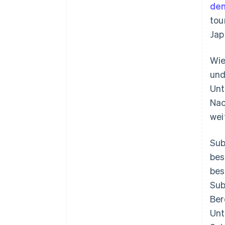
de
tou
Jap
Wie
und
Unt
Nac
wei
Sub
bes
bes
Sub
Ber
Unt