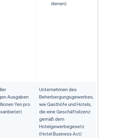
dienen)
ller
Unternehmen des
igen Ausgaben
Beherbergungsgewerbes,
illionen Yen pro
wie Gasthöfe und Hotels,
sanbieter)
die eine Geschäftslizenz
gemäß dem
Hotelgewerbegesetz
(Hotel Business Act)