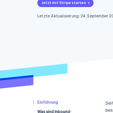
Optimierung der
Datensynchronisier
Jetzt mit Stripe starten
Autorisierungsraten
Link
Beschleunigter Bezahlvorgang
Letzte Aktualisierung: 24. September 2
Financial Connections
Verbundene Finanzdaten
Einführung
Sei
bes
Was sind Inbound-