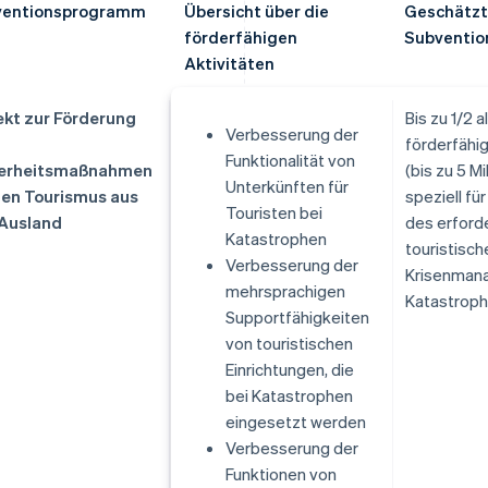
ventionsprogramm
Übersicht über die
Geschätzt
förderfähigen
Subventio
Aktivitäten
ekt zur Förderung
Bis zu 1/2 al
Verbesserung der
förderfähi
Funktionalität von
herheitsmaßnahmen
(bis zu 5 Mi
Unterkünften für
den Tourismus aus
speziell fü
Touristen bei
Ausland
des erford
Katastrophen
touristisch
Verbesserung der
Krisenman
mehrsprachigen
Katastroph
Supportfähigkeiten
von touristischen
Einrichtungen, die
bei Katastrophen
eingesetzt werden
Verbesserung der
Funktionen von