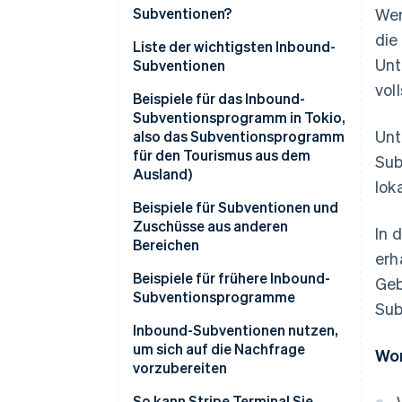
Subventionen?
Wer
die
Liste der wichtigsten Inbound-
Unt
Subventionen
vol
Beispiele für das Inbound-
Subventionsprogramm in Tokio,
Unt
also das Subventionsprogramm
für den Tourismus aus dem
Sub
Ausland)
lok
Subvention zur Unterstützung
Beispiele für Subventionen und
der erhöhten
Zuschüsse aus anderen
In 
Reaktionsfähigkeit auf
Bereichen
erh
Nachfrage durch Tourismus aus
„Izumiotsu City“-Subvention für
Beispiele für frühere Inbound-
dem Ausland
Geb
die Verbesserung der
Subventionsprogramme
Sub
Initiative zur Förderung und
Umgebung zur Aufnahme von
Unterstützungsprogramm für
Inbound-Subventionen nutzen,
Wiederbelebung des Tourismus
einreisenden Touristen
Hospitality-Unternehmen in
um sich auf die Nachfrage
(Izumiotsu City, Präfektur
Wor
Tokio (Tokyo Hospitality Store
vorzubereiten
Osaka)
Support Program): Projekt für
So kann Stripe Terminal Sie