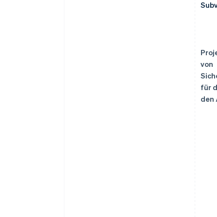
Sub
Proj
von
Sic
für 
den 