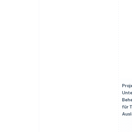
Proj
Unte
Behe
für 
Aus