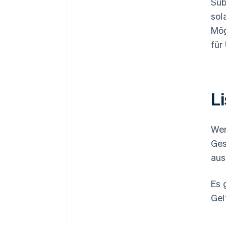
Sub
sol
Mög
für
L
Wen
Ges
aus
Es 
Gel