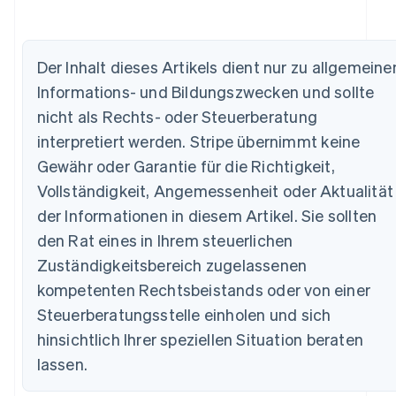
Der Inhalt dieses Artikels dient nur zu allgemeine
Australien
Informations- und Bildungszwecken und sollte
English
Belgien
nicht als Rechts- oder Steuerberatung
Nederlands
Français
Deutsch
English
interpretiert werden. Stripe übernimmt keine
Brasilien
Português
English
Gewähr oder Garantie für die Richtigkeit,
Bulgarien
Vollständigkeit, Angemessenheit oder Aktualität
English
Dänemark
der Informationen in diesem Artikel. Sie sollten
English
den Rat eines in Ihrem steuerlichen
Deutschland
Zuständigkeitsbereich zugelassenen
Deutsch
English
Estland
kompetenten Rechtsbeistands oder von einer
English
Steuerberatungsstelle einholen und sich
Festlandchina
hinsichtlich Ihrer speziellen Situation beraten
简体中文
English
Finnland
lassen.
English
Svenska
Frankreich