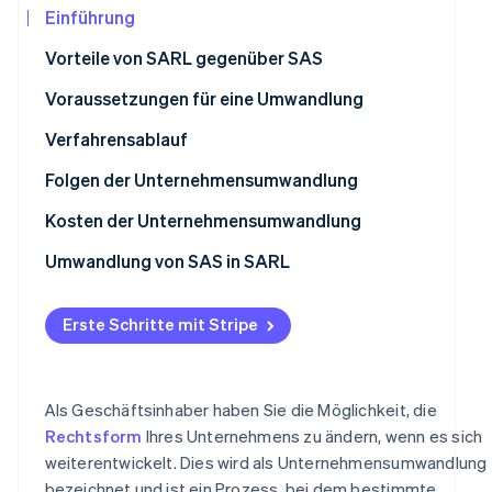
Betrugsprävention
Einführung
Ecosystem
Atlas
Vorteile von SARL gegenüber SAS
Start-up-Gründung
Partner
Stripe App-Marktplatz
Climate
Voraussetzungen für eine Umwandlung
CO₂-Entnahme
Verfahrensablauf
Identity
Online-Identitätsprüfung
Ernennung eines Gutachters
Folgen der Unternehmensumwandlung
Außerordentliche Hauptversammlung für den Beschlus
Kosten der Unternehmensumwandlung
von Umwandlung und Satzungsänderung
Umwandlung von SAS in SARL
Veröffentlichung einer Umwandlungsanzeige in einem
Stripe-Sessions 2026
französischen Amtsblatt (JAL)
Erfahren Sie, wie Stripe Lösungen für die
Erste Schritte mit Stripe
Jetzt ansehen
Übermittlung der Umwandlung an das Firmenportal
Als Geschäftsinhaber haben Sie die Möglichkeit, die
Rechtsform
Ihres Unternehmens zu ändern, wenn es sich
weiterentwickelt. Dies wird als Unternehmensumwandlung
bezeichnet und ist ein Prozess, bei dem bestimmte