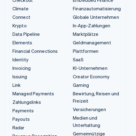
Checkout
Embedded Finance
Climate
Finanzautomatisierung
Connect
Globale Unternehmen
Krypto
In-App-Zahlungen
Data Pipeline
Marktplätze
Elements
Geldmanagement
Financial Connections
Plattformen
Identity
SaaS
Invoicing
KI-Unternehmen
Issuing
Creator Economy
Link
Gaming
Managed Payments
Bewirtung, Reisen und
Freizeit
Zahlungslinks
Versicherungen
Payments
Medien und
Payouts
Unterhaltung
Radar
Gemeinnützige