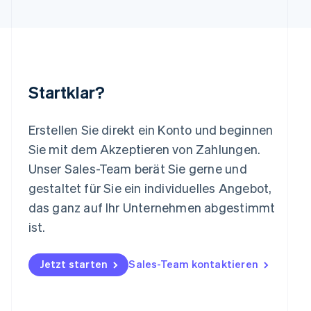
English
Luxemburg
Français
Deutsch
English
Malaysia
English
简体中文
Malta
Startklar?
English
Mexiko
Español
English
Erstellen Sie direkt ein Konto und beginnen
Neuseeland
Sie mit dem Akzeptieren von Zahlungen.
English
Niederlande
Unser Sales-Team berät Sie gerne und
Nederlands
English
gestaltet für Sie ein individuelles Angebot,
Norwegen
das ganz auf Ihr Unternehmen abgestimmt
English
Österreich
ist.
Deutsch
English
Polen
Jetzt starten
Sales-Team kontaktieren
English
Portugal
Português
English
Rumänien