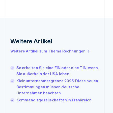
Français
English
Gibraltar
English
Griechenland
English
Indien
English
Weitere Artikel
Irland
English
Italien
Weitere Artikel zum Thema Rechnungen
Italiano
English
Japan
日本語
English
So erhalten Sie eine EIN oder eine TIN, wenn
Kanada
Sie außerhalb der USA leben
English
Français
Kleinunternehmergrenze 2025: Diese neuen
Kroatien
English
Italiano
Bestimmungen müssen deutsche
Lettland
Unternehmen beachten
English
Kommanditgesellschaften in Frankreich
Liechtenstein
Deutsch
English
Litauen