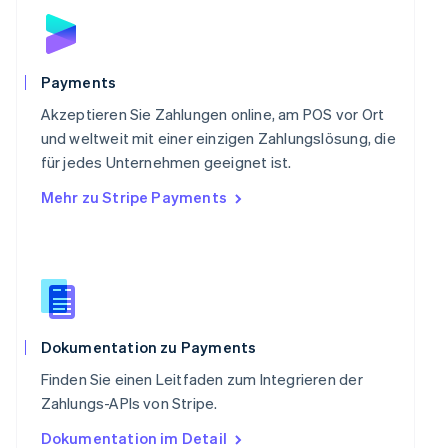
English
Schweden
Svenska
English
Schweiz
Payments
Deutsch
Français
Italiano
English
Singapur
Akzeptieren Sie Zahlungen online, am POS vor Ort
English
简体中文
und weltweit mit einer einzigen Zahlungslösung, die
Slowakei
für jedes Unternehmen geeignet ist.
English
Mehr zu Stripe Payments
Slowenien
English
Italiano
Sonderverwaltungsregion Hongkong,
China
English
简体中文
Spanien
Español
English
Thailand
Dokumentation zu Payments
ไทย
English
Finden Sie einen Leitfaden zum Integrieren der
Tschechische Republik
Zahlungs-APIs von Stripe.
English
Ungarn
Dokumentation im Detail
English