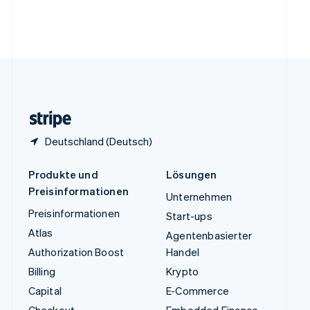
Vereinigte Arabische Emirate
English
Vereinigte Staaten
English
Español
简体中文
Vereinigtes Königreich
English
Zypern
English
Deutschland (Deutsch)
Produkte und
Lösungen
Preisinformationen
Unternehmen
Preisinformationen
Start-ups
Atlas
Agentenbasierter
Authorization Boost
Handel
Billing
Krypto
Capital
E-Commerce