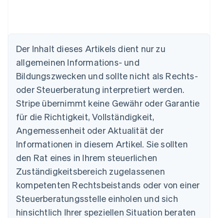
Der Inhalt dieses Artikels dient nur zu
allgemeinen Informations- und
Australien
Bildungszwecken und sollte nicht als Rechts-
English
Belgien
oder Steuerberatung interpretiert werden.
Nederlands
Français
Deutsch
English
Stripe übernimmt keine Gewähr oder Garantie
Brasilien
für die Richtigkeit, Vollständigkeit,
Português
English
Bulgarien
Angemessenheit oder Aktualität der
English
Informationen in diesem Artikel. Sie sollten
Dänemark
English
den Rat eines in Ihrem steuerlichen
Deutschland
Zuständigkeitsbereich zugelassenen
Deutsch
English
Estland
kompetenten Rechtsbeistands oder von einer
English
Steuerberatungsstelle einholen und sich
Festlandchina
hinsichtlich Ihrer speziellen Situation beraten
简体中文
English