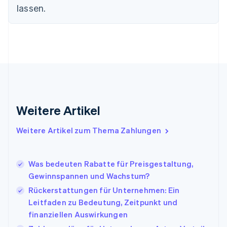
Finnland
lassen.
English
Svenska
Frankreich
Français
English
Gibraltar
English
Griechenland
English
Indien
English
Weitere Artikel
Irland
English
Italien
Weitere Artikel zum Thema Zahlungen
Italiano
English
Japan
日本語
English
Was bedeuten Rabatte für Preisgestaltung,
Kanada
Gewinnspannen und Wachstum?
English
Français
Rückerstattungen für Unternehmen: Ein
Kroatien
English
Italiano
Leitfaden zu Bedeutung, Zeitpunkt und
Lettland
finanziellen Auswirkungen
English