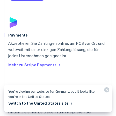
Portugal
Português
English
Rumänien
English
Schweden
Svenska
English
Schweiz
Payments
Deutsch
Français
Italiano
English
Akzeptieren Sie Zahlungen online, am POS vor Ort und
Singapur
English
简体中文
weltweit mit einer einzigen Zahlungslösung, die für
Slowakei
jedes Unternehmen geeignet ist.
English
Mehr zu Stripe Payments
Slowenien
English
Italiano
Sonderverwaltungsregion Hongkong,
China
English
简体中文
You’re viewing our website for Germany, but it looks like
Spanien
you’re in the United States.
Español
English
Switch to the United States site
Dokumentation zu Payments
Thailand
ไทย
English
Finden Sie einen Leitfaden zum Integrieren der
Tschechische Republik