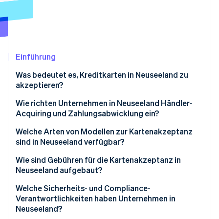
Betrugsprävention
Ecosystem
Atlas
Start-up-Gründung
Partner
Stripe App-Marktplatz
Climate
CO₂-Entnahme
Einführung
Identity
Was bedeutet es, Kreditkarten in Neuseeland zu
Online-Identitätsprüfung
akzeptieren?
Wie richten Unternehmen in Neuseeland Händler-
Acquiring und Zahlungsabwicklung ein?
Ein Händler-Konto über Ihre Bank
Welche Arten von Modellen zur Kartenakzeptanz
Stripe-Sessions 2026
Erfahren Sie, wie Stripe Lösungen für die W
sind in Neuseeland verfügbar?
Ein Zahlungsdienstleister
Jetzt ansehen
Terminals und EFTPOS
Wie sind Gebühren für die Kartenakzeptanz in
Neuseeland aufgebaut?
Gateways und Integrationen
Wie viel kosten Sie diese Gebühren?
Welche Sicherheits- und Compliance-
Mobile Lesegeräte
Verantwortlichkeiten haben Unternehmen in
Können Sie einen Aufschlag berechnen?
Neuseeland?