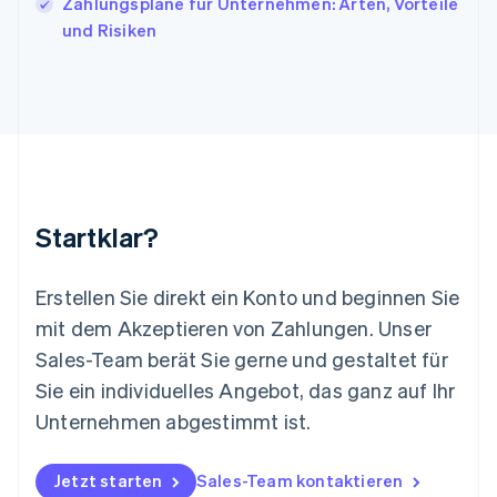
Zahlungspläne für Unternehmen: Arten, Vorteile
Liechtenstein
und Risiken
Deutsch
English
Litauen
English
Luxemburg
Français
Deutsch
English
Malaysia
English
简体中文
Malta
English
Startklar?
Mexiko
Español
English
Neuseeland
Erstellen Sie direkt ein Konto und beginnen Sie
English
mit dem Akzeptieren von Zahlungen. Unser
Niederlande
Nederlands
English
Sales-Team berät Sie gerne und gestaltet für
Norwegen
Sie ein individuelles Angebot, das ganz auf Ihr
English
Österreich
Unternehmen abgestimmt ist.
Deutsch
English
Polen
Jetzt starten
Sales-Team kontaktieren
English