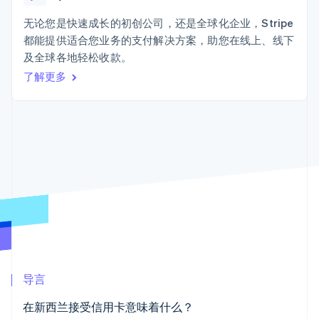
接入 125+ 种支
加密货币
Stripe Sigma
产品路线图
SaaS
付方式
自定义报告
购买
Sessions 年度大会
无论您是快速成长的初创公司，还是全球化企业，Stripe
Terminal
Data Pipeline
招聘
都能提供适合您业务的支付解决方案，助您在线上、线下
线下支付
数据同步
资讯中心
Authorization
资源
及全球各地轻松收款。
Stripe Press
Boost
按行业
了解更多
支付成功率优
应用集成
化
AI 企业
代码示例
Link
创作者经济
开发者博客
联系
加速结账
游戏
API 状态
Financial
酒店、旅游与休闲
联系销售
Connections
保险
成为合作伙伴
关联金融账户
媒体与娱乐
数据
非营利组织
专业服务
公共部门
零售
更多
Product roadmap
了解未来规划
生态系统
导言
Radar
合作伙伴
欺诈防范
在新西兰接受信用卡意味着什么？
Stripe App Marketplace
Atlas