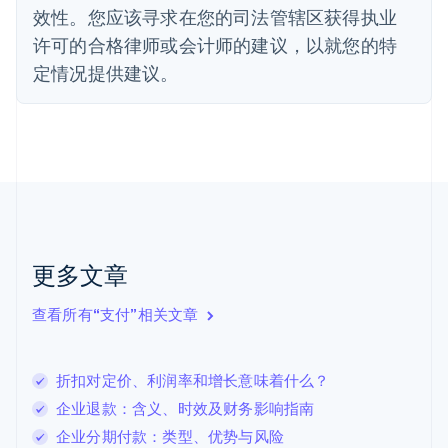
法国
效性。您应该寻求在您的司法管辖区获得执业
Français
English
许可的合格律师或会计师的建议，以就您的特
芬兰
定情况提供建议。
English
Svenska
荷兰
Nederlands
English
加拿大
English
Français
捷克
English
克罗地亚
English
Italiano
拉脱维亚
更多文章
English
立陶宛
查看所有“支付”相关文章
English
列支敦士登
Deutsch
English
卢森堡
折扣对定价、利润率和增长意味着什么？
Français
Deutsch
English
企业退款：含义、时效及财务影响指南
罗马尼亚
企业分期付款：类型、优势与风险
English