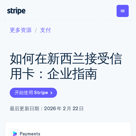
更多资源
支付
按企业阶段
文档
学习
支付
营收
资金管理
平台
易市
大型企业
Stripe 文档
博客
Payments
Billing
Treasury
初创企业
API 参考文档
客户案例
如何在新西兰接受信
在线支付
经常性收入
Con
库与 SDK
指南
企业财务
Managed
Metronome
Stripe Apps
Payments
按用量计费
Global
平台
用卡：企业指南
备案商家解决
Payouts
Subscriptions
Capi
按应用场景
方案
平
支持
向第三方
订阅管理
Payment links
客户
指南
智能体商务
打款
Invoicing
Trea
加密货币
获取支持
无代码支付
一次性或定期
Capital
开始使用 Stripe
平
电子商务
接受线上付款
托管支持方案
企业融资
Checkout
账单
嵌入
嵌入式金融
实施预置结账流程
专业服务
预构建支付界
Crypto
Tax
融服
财务自动化
构建平台或交易市场
最后更新日期：2026 年 2 月 22 日
钱包、稳
面
销售税和增值
Iss
全球化企业
管理订阅
定币发行
Elements
税自动化
实体
应用内支付
提供按用量计费
灵活的 UI 组件
和发卡基
Crypto
Revenue
虚拟
交易市场
发行稳定币支持的支付卡
Onramp
Payment
Recognition
础设施
公司
资金管理
通过智能体配置和管理服
可嵌入的
methods
会计自动化
Payments
平台
务