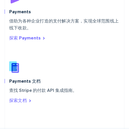
斯洛文尼亚
English
Italiano
Payments
泰国
ไทย
English
借助为各种企业打造的支付解决方案，实现全球范围线上
希腊
线下收款。
English
探索 Payments
西班牙
Español
English
新加坡
English
简体中文
新西兰
English
匈牙利
English
Payments 文档
意大利
查找 Stripe 的付款 API 集成指南。
Italiano
English
印度
探索文档
English
英国
English
直布罗陀
English