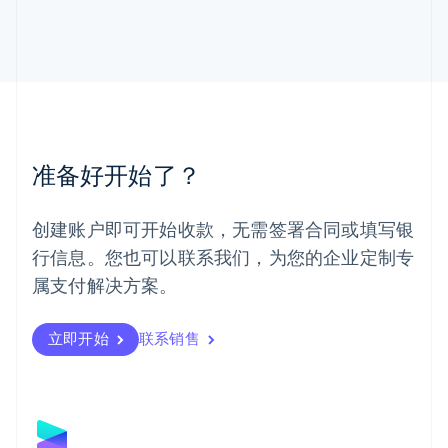
马尔他
English
马来西亚
English
简体中文
美国
English
Español
简体中文
墨西哥
Español
English
准备好开始了？
挪威
English
葡萄牙
创建账户即可开始收款，无需签署合同或填写银
Português
English
行信息。您也可以联系我们，为您的企业定制专
日本
日本語
English
属支付解决方案。
瑞典
Svenska
English
瑞士
立即开始
联系销售
Deutsch
Français
Italiano
English
塞浦路斯
English
斯洛伐克
English