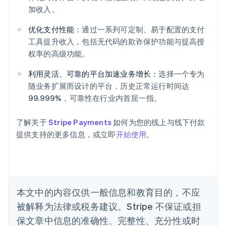
阿联酋
加收入。
English
爱尔兰
优化支付性能：
通过一系列可定制、易于配置的支付
English
工具提升收入，包括无代码的欺诈保护功能与提高授
爱沙尼亚
权率的高级功能。
English
奥地利
利用灵活、可靠的平台加速业务增长：
选择一个专为
Deutsch
English
随业务扩展而设计的平台，历史正常运行时间达
澳大利亚
99.999%，可靠性在行业内首屈一指。
English
巴西
Português
English
了解关于
Stripe Payments
如何为您的线上与线下付款
保加利亚
提供支持的更多信息，或立即
开始使用
。
English
比利时
Nederlands
Français
Deutsch
English
波兰
English
丹麦
本文中的内容仅供一般信息和教育目的，不应
English
被解释为法律或税务建议。Stripe 不保证或担
德国
保文章中信息的准确性、完整性、充分性或时
Deutsch
English