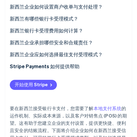
初创企业注册
新西兰企业如何设置商户收单与支付处理？
Climate
通过您的银行开立商户账户
新西兰有哪些银行卡受理模式？
碳移除
Identity
支付服务商
终端机与 EFTPOS
新西兰银行卡受理费用如何计算？
在线身份验证
网关与集成
这些费用具体是多少？
新西兰企业承担哪些安全和合规责任？
移动读卡器
可以加收附加费吗？
新西兰企业应如何选择最佳支付受理模式？
信用卡与借记卡
Stripe Payments 如何提供帮助
Stripe Sessions 2026
了解 Stripe 如何为 AI 构建经济基础设施。
EFTPOS
立即观看
开始使用 Stripe
银行转账
要在新西兰接受银行卡支付，您需要了解
本地支付系统
的
运作机制、实际成本来源，以及客户对销售点 (POS) 的期
望。这有助于您建立企业的支付设置，提供更快捷、便利
且安全的结账流程。下面将介绍企业如何在新西兰接受信