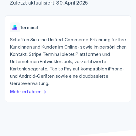
Data Pipeline
Zuletzt aktualisiert: 30. April 2025
Geldmanagement
Marktplatz auf
Zugriff auf mehr als
Datensynchronisierung
Produkt-Roadmap
Plattformen
Grundlagen der
125
Stripe Sessions
SaaS
Abonnementverwaltung
Terminal
Karriere
Zahlungen vor Ort
Newsroom
So setzen Sie
Terminal
Authorization
Stripe Press
nutzungsbasierte
Boost
Abrechnung um
Schaffen Sie eine Unified-Commerce-Erfahrung für Ihre
Nach Branche
Optimierung der
Stablecoin-gestützte
Autorisierungsraten
Kundinnen und Kunden im Online- sowie im persönlichen
Karten ausgeben: So
Link
KI-Unternehmen
Kontakt
geht´s
Kontakt. Stripe Terminal bietet Plattformen und
Beschleunigter
Creator Economy
Bereitstellung und
Unternehmen Entwicklertools, vorzertifizierte
Bezahlvorgang
Gaming
Verwaltung von
Sales-Team
Kartenlesegeräte, Tap to Pay auf kompatiblen iPhone-
Financial
Bewirtung, Reisen und
Diensten mit Agenten
kontaktieren
Connections
Freizeit
und Android-Geräten sowie eine cloudbasierte
Partner werden
Verbundene
Versicherungen
Geräteverwaltung.
Medien und
Finanzdaten
Unterhaltung
Mehr erfahren
Ressourcen
Gemeinnützige
Organisationen
Fachdienstleistungen
App-Integrationen
Mehr
Öffentlicher Sektor
Code-Beispiele
Product roadmap
Einzelhandel
Entwickler-Blog
Ausblick
API-Status
Radar