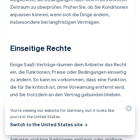
Zeitraum zu überprüfen. Prüfen Sie, ob Sie Konditionen
anpassen können, wenn sich die Dinge ändern,
insbesondere bei langfristigen Verträgen.
Einseitige Rechte
Einige SaaS-Verträge räumen dem Anbieter das Recht
ein, die Funktionen, Preise oder Bedingungen einseitig
zu ändern. So kann es vorkommen, dass eine Funktion,
die für Sie kritisch ist, ohne Vorwarnung entfernt wird,
und Sie trotzdem an den Vertrag gebunden blieben.
Wenn eine Produktänderung wesentliche Auswirkungen
You’re viewing our website for Germany, but it looks like
you’re in the United States.
auf Ihr Unternehmen hat, sollten Sie das Recht haben,
Switch to the United States site
darauf zu reagieren. Bestehen Sie auf Klauseln, die es
Ihnen ermöglichen, (ohne Strafe) zu gehen, wenn der
Anbieter wichtige Funktionen entfernt oder größere