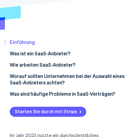
Betrugsprävention
Ecosystem
Atlas
Start-up-Gründung
Partner
Stripe App-Marktplatz
Climate
CO₂-Entnahme
Identity
Einführung
Online-Identitätsprüfung
Was ist ein SaaS-Anbieter?
Was definiert einen SaaS-Anbieter
Wie arbeiten SaaS-Anbieter?
Entwicklung und Hosting
Worauf sollten Unternehmen bei der Auswahl eines
Stripe-Sessions 2026
SaaS-Anbieters achten?
Wartung, Updates und kontinuierliche
Erfahren Sie, wie Stripe Lösungen für die W
Bereitstellung
Sicherheit und Compliance
Was sind häufige Probleme in SaaS-Verträgen?
Jetzt ansehen
Skalierbarkeit
Zuverlässigkeit und Leistung
Ungenaue oder fehlende SLAs
Starten Sie durch mit Stripe
Sicherheit und Compliance
Support und Service
Lockere Datenschutzbestimmungen
Onboarding und Support
Integration und Kompatibilität
Unklare Kündigungs- und
Verlängerungsbedingungen
Im Jahr 2023 nutzte ein durchschnittliches