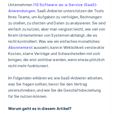
Preis- und Kostentransparenz
Unternehmen
112 Software-as-a-Service (SaaS)-
Versteckte Gebühren und unerwartete Kosten
Anwendungen
. SaaS-Anbieter unterstützen die Tools
Anbieterreputation und Roadmap
Unflexible Bedingungen für die Skalierung nach
Ihres Teams, um Aufgaben zu verfolgen, Rechnungen
Exit-Strategie
oben oder unten
zu stellen, zu chatten und Daten zu analysieren. Sie sind
einfach zu nutzen, aber man vergisst leicht, wie viel von
Einseitige Rechte
Ihrem Unternehmen von Systemen abhängt, die es
nicht kontrolliert. Was wie ein einfaches monatliches
Abonnement
aussieht, kann in Wirklichkeit versteckte
Kosten, starre Verträge und Schwachstellen mit sich
bringen, die erst sichtbar werden, wenn etwas plötzlich
nicht mehr funktioniert.
Im Folgenden erklären wir, wie SaaS-Anbieter arbeiten,
was Sie fragen sollten, bevor Sie den Vertrag
unterschreiben, und wie Sie die Geschäftsbeziehung
für Sie nutzen können.
Worum geht es in diesem Artikel?