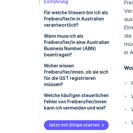
Einführung
Fre
Ver
Für welche Steuern bin ich als
Freiberufler/in in Australien
aus
verantwortlich?
Ein
die
Einkommensteuer
Wann muss ich als
Freiberufler/in eine Australian
müs
GST
Business Number (ABN)
in 
beantragen?
Wie beantrage ich eine ABN?
Woher wissen
Wor
Freiberufler/innen, ob sie sich
für die GST registrieren
müssen?
Sollte ich mich freiwillig
Welche häufigen steuerlichen
registrieren?
Fehler von Freiberufler/innen
kann ich vermeiden und wie?
Unzureichende Aufzeichnungen
Jetzt mit Stripe starten
Verpasste Einreichungsfristen