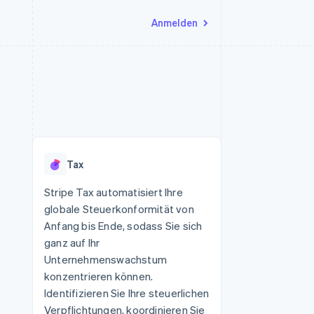
Anmelden
Ressourcen
Ecosystem
Kontakt
nd Marktplätze
Mehr
App-Integrationen
Partner
Sales-Team kontaktieren
Product roadmap
Code-Beispiele
Stripe App-Marktplatz
Partner werden
Ausblick
 Plattformen
Entwickler-Blog
 platforms
eit
API-Status
Radar
Betrugsprävention
eistungen
Tax
Atlas
onen
virtuelle Karten
Start-up-Gründung
Stripe Tax automatisiert Ihre
globale Steuerkonformität von
Climate
CO₂-Entnahme
Anfang bis Ende, sodass Sie sich
ganz auf Ihr
Identity
Online-Identitätsprüfung
Unternehmenswachstum
konzentrieren können.
Identifizieren Sie Ihre steuerlichen
Verpflichtungen, koordinieren Sie