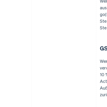
Wen
aus
go(
Ste
Ste
G
Wen
ver
10 
Act
Auß
zur