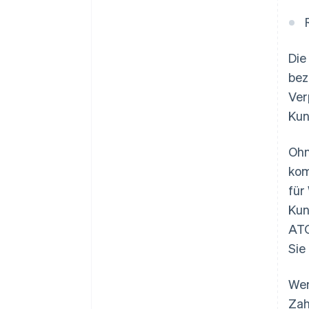
Die
bez
Ver
Kun
Ohn
kom
für
Kun
ATO
Sie
Wen
Zah