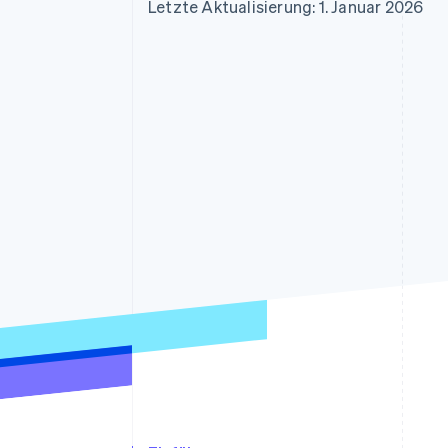
Optimierung der
Datensynchronisier
Letzte Aktualisierung: 1. Januar 2026
Autorisierungsraten
Link
Beschleunigter Bezahlvorgang
Financial Connections
Verbundene Finanzdaten