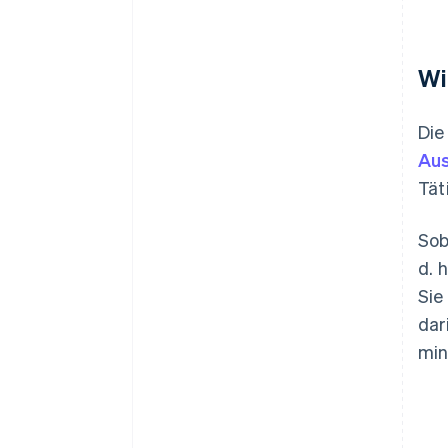
Wi
Die
Aus
Tät
Sob
d. 
Sie
dar
min