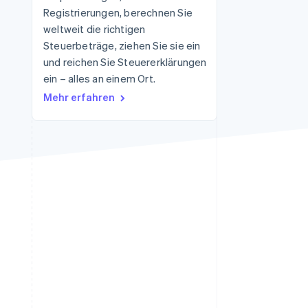
Registrierungen, berechnen Sie
weltweit die richtigen
Steuerbeträge, ziehen Sie sie ein
Stripe-Sessions 2026
Erfahren Sie, wie Stripe
und reichen Sie Steuererklärungen
Lösungen für die
ein – alles an einem Ort.
Wirtschaftsinfrastruktur
Mehr erfahren
für KI aufbaut.
Jetzt ansehen