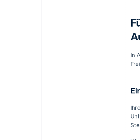
Zu hohe Abzüge
Fü
Ignorierte GST-Pflichten
Keine Rücklagen für
A
Steuerzahlungen
Keine professionelle Beratung
In 
Fre
Ei
Ihr
Unt
Ste