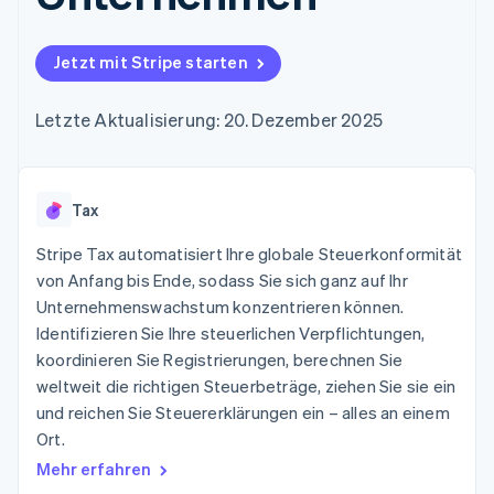
Data Pipeline
Geldmanagement
Marktplatz auf
Zugriff auf mehr als
Datensynchronisierung
Produkt-Roadmap
Plattformen
Grundlagen der
125
Stripe Sessions
SaaS
Abonnementverwaltung
Jetzt mit Stripe starten
Terminal
Karriere
Zahlungen vor Ort
Newsroom
So setzen Sie
Authorization
Stripe Press
nutzungsbasierte
Letzte Aktualisierung: 20. Dezember 2025
Boost
Abrechnung um
Nach Branche
Optimierung der
Stablecoin-gestützte
Autorisierungsraten
Karten ausgeben: So
Link
KI-Unternehmen
Kontakt
geht´s
Beschleunigter
Tax
Creator Economy
Bereitstellung und
Bezahlvorgang
Gaming
Verwaltung von
Sales-Team
Financial
Bewirtung, Reisen und
Stripe Tax automatisiert Ihre globale Steuerkonformität
Diensten mit Agenten
kontaktieren
Connections
Freizeit
Partner werden
von Anfang bis Ende, sodass Sie sich ganz auf Ihr
Verbundene
Versicherungen
Unternehmenswachstum konzentrieren können.
Medien und
Finanzdaten
Unterhaltung
Identifizieren Sie Ihre steuerlichen Verpflichtungen,
Ressourcen
Gemeinnützige
koordinieren Sie Registrierungen, berechnen Sie
Organisationen
weltweit die richtigen Steuerbeträge, ziehen Sie sie ein
Fachdienstleistungen
App-Integrationen
Mehr
Öffentlicher Sektor
Code-Beispiele
und reichen Sie Steuererklärungen ein – alles an einem
Product roadmap
Einzelhandel
Entwickler-Blog
Ort.
Ausblick
API-Status
Mehr erfahren
Radar