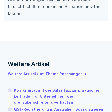
English
Deutschland
hinsichtlich Ihrer speziellen Situation beraten
Deutsch
English
lassen.
Estland
English
Festlandchina
简体中文
English
Finnland
English
Svenska
Frankreich
Français
English
Gibraltar
English
Weitere Artikel
Griechenland
English
Weitere Artikel zum Thema Rechnungen
Indien
English
Irland
Konformität mit der Sales Tax: Ein praktischer
English
Leitfaden für Unternehmen, die
Italien
grenzüberschreitend verkaufen
Italiano
English
Japan
GST-Registrierung in Australien: So registrieren