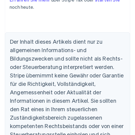
noch heute.
Der Inhalt dieses Artikels dient nur zu
allgemeinen Informations- und
Bildungszwecken und sollte nicht als Rechts-
oder Steuerberatung interpretiert werden.
Stripe übernimmt keine Gewähr oder Garantie
Australien
für die Richtigkeit, Vollständigkeit,
English
Angemessenheit oder Aktualität der
Belgien
Informationen in diesem Artikel. Sie sollten
Nederlands
Français
Deutsch
English
Brasilien
den Rat eines in Ihrem steuerlichen
Português
English
Zuständigkeitsbereich zugelassenen
Bulgarien
English
kompetenten Rechtsbeistands oder von einer
Dänemark
Steuerberatungsstelle einholen und sich