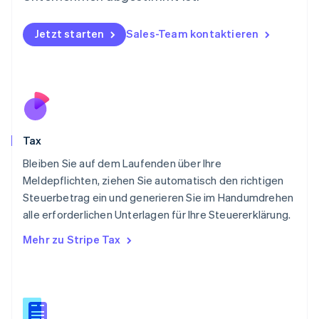
Nederlands
English
Norwegen
English
Jetzt starten
Sales-Team kontaktieren
Österreich
Deutsch
English
Polen
English
Portugal
Português
English
Rumänien
Tax
English
Schweden
Bleiben Sie auf dem Laufenden über Ihre
Svenska
English
Meldepflichten, ziehen Sie automatisch den richtigen
Schweiz
Steuerbetrag ein und generieren Sie im Handumdrehen
Deutsch
Français
Italiano
English
alle erforderlichen Unterlagen für Ihre Steuererklärung.
Singapur
English
简体中文
Mehr zu Stripe Tax
Slowakei
English
Slowenien
English
Italiano
Sonderverwaltungsregion Hongkong,