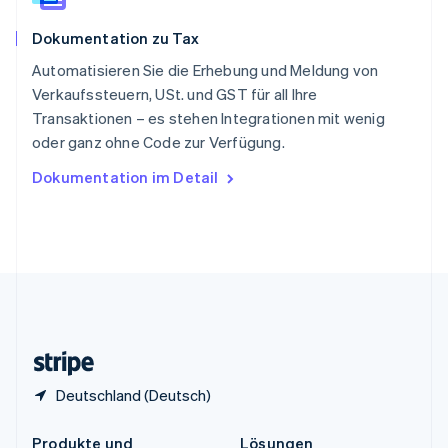
China
English
简体中文
Dokumentation zu Tax
Spanien
Español
English
Automatisieren Sie die Erhebung und Meldung von
Thailand
Verkaufssteuern, USt. und GST für all Ihre
ไทย
English
Transaktionen – es stehen Integrationen mit wenig
Tschechische Republik
oder ganz ohne Code zur Verfügung.
English
Ungarn
Dokumentation im Detail
English
Vereinigte Arabische Emirate
English
Vereinigte Staaten
English
Español
简体中文
Vereinigtes Königreich
English
Zypern
English
Deutschland (Deutsch)
Produkte und
Lösungen