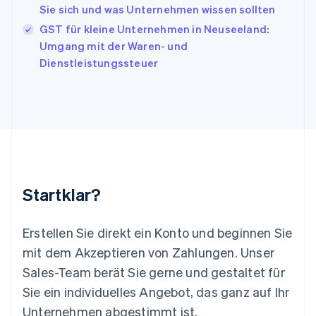
日本語
English
Sie sich und was Unternehmen wissen sollten
Kanada
GST für kleine Unternehmen in Neuseeland:
English
Français
Kroatien
Umgang mit der Waren- und
English
Italiano
Dienstleistungssteuer
Lettland
English
Liechtenstein
Deutsch
English
Litauen
English
Luxemburg
Français
Deutsch
English
Malaysia
Startklar?
English
简体中文
Malta
English
Erstellen Sie direkt ein Konto und beginnen Sie
Mexiko
mit dem Akzeptieren von Zahlungen. Unser
Español
English
Sales-Team berät Sie gerne und gestaltet für
Neuseeland
Sie ein individuelles Angebot, das ganz auf Ihr
English
Niederlande
Unternehmen abgestimmt ist.