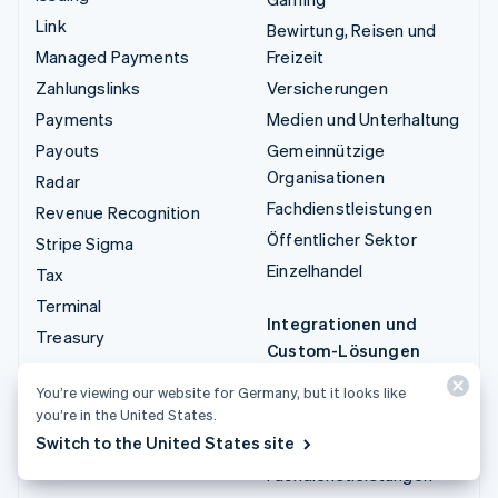
Link
Bewirtung, Reisen und
Managed Payments
Freizeit
Zahlungslinks
Versicherungen
Payments
Medien und Unterhaltung
Payouts
Gemeinnützige
Organisationen
Radar
Fachdienstleistungen
Revenue Recognition
Öffentlicher Sektor
Stripe Sigma
Einzelhandel
Tax
Terminal
Integrationen und
Treasury
Custom-Lösungen
Stripe App-Marktplatz
You’re viewing our website for Germany, but it looks like
you’re in the United States.
Stripe Partner
Switch to the United States site
Ecosystem
Fachdienstleistungen