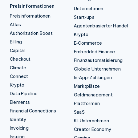
Preisinformationen
Unternehmen
Preisinformationen
Start-ups
Atlas
Agentenbasierter Handel
Authorization Boost
Krypto
Billing
E-Commerce
Capital
Embedded Finance
Checkout
Finanzautomatisierung
Climate
Globale Unternehmen
Connect
In-App-Zahlungen
Krypto
Marktplätze
Data Pipeline
Geldmanagement
Elements
Plattformen
Financial Connections
SaaS
Identity
KI-Unternehmen
Invoicing
Creator Economy
Issuing
Gaming