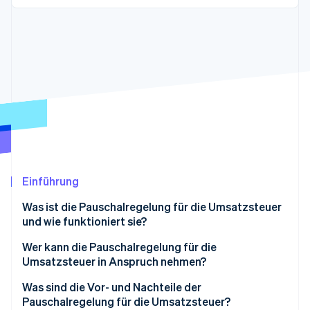
Betrugsprävention
Ecosystem
Atlas
Start-up-Gründung
Partner
Stripe App-Marktplatz
Climate
CO₂-Entnahme
Identity
Online-Identitätsprüfung
Einführung
Stripe-Sessions 2026
Erfahren Sie, wie Stripe Lösungen für die W
Was ist die Pauschalregelung für die Umsatzsteuer
Jetzt ansehen
und wie funktioniert sie?
Wer kann die Pauschalregelung für die
Umsatzsteuer in Anspruch nehmen?
Was sind die Vor- und Nachteile der
Pauschalregelung für die Umsatzsteuer?