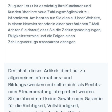
Zu guter Letzt ist es wichtig, Ihre Kundinnen und
Kunden über Ihre neue Zahlungsmöglichkeit zu
informieren. Am besten tun Sie dies auf Ihrer Website,
in einem Newsletter oder in einer persönlichen E-Mail.
Achten Sie darauf, dass Sie die Zahlungsbedingungen,
Fälligkeitstermine und die Folgen eines
Zahlungsverzugs transparent darlegen.
Der Inhalt dieses Artikels dient nur zu
Australien
allgemeinen Informations- und
English
Belgien
Bildungszwecken und sollte nicht als Rechts-
Nederlands
Français
Deutsch
English
oder Steuerberatung interpretiert werden.
Brasilien
Stripe übernimmt keine Gewähr oder Garantie
Português
English
Bulgarien
für die Richtigkeit, Vollständigkeit,
English