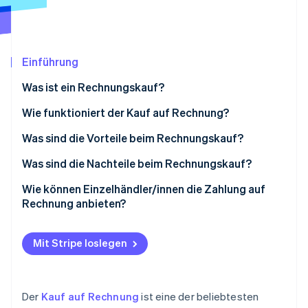
Betrugsprävention
Ecosystem
Atlas
Start-up-Gründung
Partner
Stripe App-Marktplatz
Climate
Einführung
CO₂-Entnahme
Was ist ein Rechnungskauf?
Identity
Online-Identitätsprüfung
Wie funktioniert der Kauf auf Rechnung?
Bestellung der Ware
Was sind die Vorteile beim Rechnungskauf?
Bonitätsprüfung
Vorteile für Kundinnen und Kunden
Was sind die Nachteile beim Rechnungskauf?
Stripe-Sessions 2026
Warenversand und Rechnungsstellung
Vorteile für Händler/innen
Nachteile für Kundinnen und Kunden
Wie können Einzelhändler/innen die Zahlung auf
Erfahren Sie, wie Stripe Lösungen für die Wirts
Rechnung anbieten?
Jetzt ansehen
Erhalt und Prüfung der Ware
Nachteile für Händler/innen
Rechtsschutz
Zahlung der Rechnung
Mit Stripe loslegen
Technische Umsetzung
Mahnprozess bei Zahlungsverzug
Verwaltung ausstehender Forderungen
Der
Kauf auf Rechnung
ist eine der beliebtesten
Kundenkommunikation