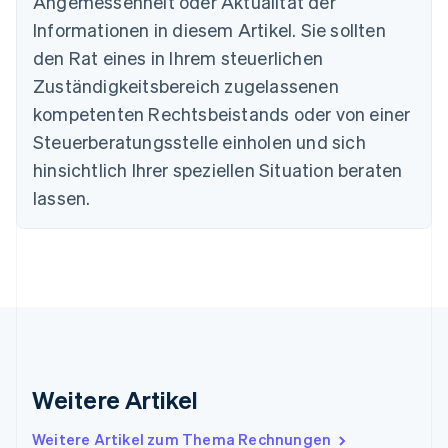
Angemessenheit oder Aktualität der
Dänemark
Informationen in diesem Artikel. Sie sollten
English
Deutschland
den Rat eines in Ihrem steuerlichen
Deutsch
English
Zuständigkeitsbereich zugelassenen
Estland
English
kompetenten Rechtsbeistands oder von einer
Festlandchina
Steuerberatungsstelle einholen und sich
简体中文
English
Finnland
hinsichtlich Ihrer speziellen Situation beraten
English
Svenska
lassen.
Frankreich
Français
English
Gibraltar
English
Griechenland
English
Indien
English
Irland
Weitere Artikel
English
Italien
Italiano
English
Weitere Artikel zum Thema Rechnungen