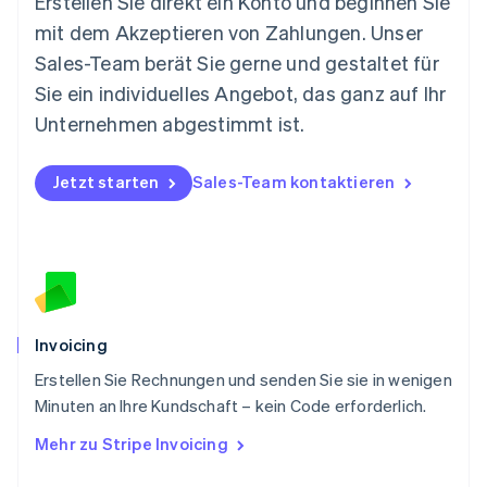
Erstellen Sie direkt ein Konto und beginnen Sie
Niederlande
mit dem Akzeptieren von Zahlungen. Unser
Nederlands
English
Norwegen
Sales-Team berät Sie gerne und gestaltet für
English
Sie ein individuelles Angebot, das ganz auf Ihr
Österreich
Deutsch
English
Unternehmen abgestimmt ist.
Polen
English
Portugal
Jetzt starten
Sales-Team kontaktieren
Português
English
Rumänien
English
Schweden
Svenska
English
Schweiz
Deutsch
Français
Italiano
English
Invoicing
Singapur
English
简体中文
Erstellen Sie Rechnungen und senden Sie sie in wenigen
Slowakei
Minuten an Ihre Kundschaft – kein Code erforderlich.
English
Mehr zu Stripe Invoicing
Slowenien
English
Italiano