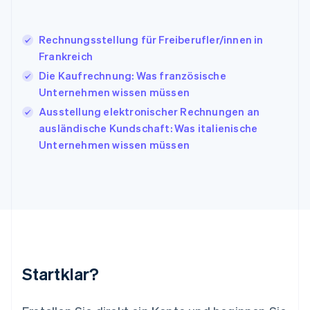
Japan
日本語
English
Kanada
Rechnungsstellung für Freiberufler/innen in
English
Français
Frankreich
Kroatien
English
Italiano
Die Kaufrechnung: Was französische
Lettland
Unternehmen wissen müssen
English
Ausstellung elektronischer Rechnungen an
Liechtenstein
ausländische Kundschaft: Was italienische
Deutsch
English
Litauen
Unternehmen wissen müssen
English
Luxemburg
Français
Deutsch
English
Malaysia
English
简体中文
Malta
English
Mexiko
Startklar?
Español
English
Neuseeland
English