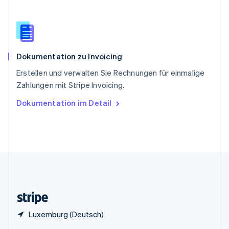
Sonderverwaltungsregion Hongkong,
China
English
简体中文
Spanien
Español
English
Dokumentation zu Invoicing
Thailand
ไทย
English
Erstellen und verwalten Sie Rechnungen für einmalige
Tschechische Republik
Zahlungen mit Stripe Invoicing.
English
Ungarn
Dokumentation im Detail
English
Vereinigte Arabische Emirate
English
Vereinigte Staaten
English
Español
简体中文
Vereinigtes Königreich
English
Zypern
English
Luxemburg (Deutsch)