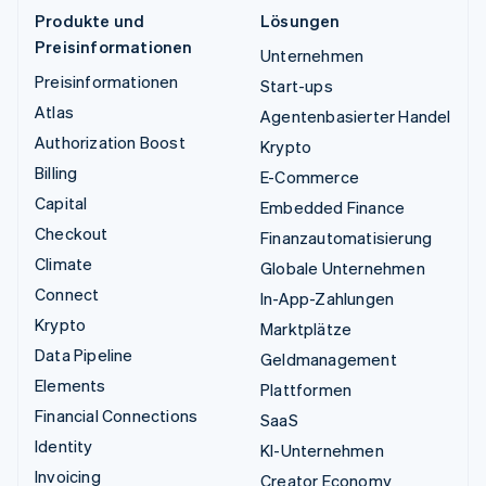
Produkte und
Lösungen
Preisinformationen
Unternehmen
Preisinformationen
Start-ups
Atlas
Agentenbasierter Handel
Authorization Boost
Krypto
Billing
E-Commerce
Capital
Embedded Finance
Checkout
Finanzautomatisierung
Climate
Globale Unternehmen
Connect
In-App-Zahlungen
Krypto
Marktplätze
Data Pipeline
Geldmanagement
Elements
Plattformen
Financial Connections
SaaS
Identity
KI-Unternehmen
Invoicing
Creator Economy