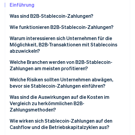
Betrugsprävention
Ecosystem
Einführung
Atlas
Was sind B2B-Stablecoin-Zahlungen?
Start-up-Gründung
Partner
Stripe App-Marktplatz
Climate
Wie funktionieren B2B-Stablecoin-Zahlungen?
CO₂-Entnahme
Warum interessieren sich Unternehmen für die
Identity
Möglichkeit, B2B-Transaktionen mit Stablecoins
Online-Identitätsprüfung
abzuwickeln?
Welche Branchen werden von B2B-Stablecoin-
Zahlungen am meisten profitieren?
Welche Risiken sollten Unternehmen abwägen,
Stripe-Sessions 2026
bevor sie Stablecoin-Zahlungen einführen?
Erfahren Sie, wie Stripe Lösungen für die Wirts
Jetzt ansehen
Was sind die Auswirkungen auf die Kosten im
Vergleich zu herkömmlichen B2B-
Zahlungsmethoden?
Wie wirken sich Stablecoin-Zahlungen auf den
Cashflow und die Betriebskapitalzyklen aus?