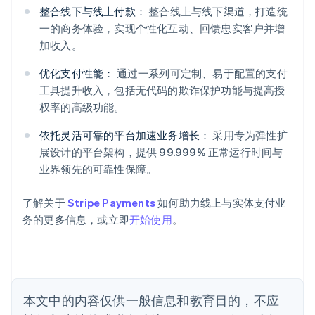
整合线下与线上付款：
整合线上与线下渠道，打造统
一的商务体验，实现个性化互动、回馈忠实客户并增
加收入。
阿联酋
优化支付性能：
通过一系列可定制、易于配置的支付
English
爱尔兰
工具提升收入，包括无代码的欺诈保护功能与提高授
English
权率的高级功能。
爱沙尼亚
English
依托灵活可靠的平台加速业务增长：
采用专为弹性扩
奥地利
展设计的平台架构，提供 99.999% 正常运行时间与
Deutsch
English
业界领先的可靠性保障。
澳大利亚
English
巴西
了解关于
Stripe Payments
如何助力线上与实体支付业
Português
English
务的更多信息，或立即
开始使用
。
保加利亚
English
比利时
Nederlands
Français
Deutsch
English
波兰
本文中的内容仅供一般信息和教育目的，不应
English
丹麦