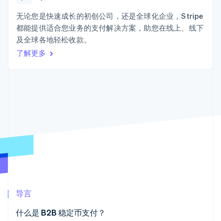
Authorization
Stripe Sigma
产品路线图
SaaS
Boost
自定义报告
Sessions 年度大会
无论您是快速成长的初创公司，还是全球化企业，Stripe
支付成功率优
Data Pipeline
招聘
都能提供适合您业务的支付解决方案，助您在线上、线下
化
数据同步
资讯中心
Link
资源
及全球各地轻松收款。
Stripe Press
加速结账
按行业
了解更多
应用集成
AI 企业
代码示例
创作者经济
开发者博客
联系
游戏
API 状态
更多
酒店、旅游与休闲
联系销售
Product roadmap
保险
成为合作伙伴
了解未来规划
媒体与娱乐
非营利组织
Radar
专业服务
欺诈防范
公共部门
Atlas
零售
初创企业注册
Climate
碳移除
生态系统
导言
合作伙伴
什么是 B2B 稳定币支付？
Stripe App Marketplace