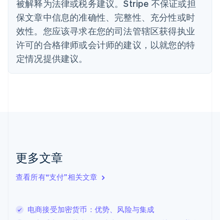
被解释为法律或税务建议。Stripe 不保证或担
English
保文章中信息的准确性、完整性、充分性或时
德国
效性。您应该寻求在您的司法管辖区获得执业
Deutsch
English
法国
许可的合格律师或会计师的建议，以就您的特
Français
English
定情况提供建议。
芬兰
English
Svenska
荷兰
Nederlands
English
加拿大
English
Français
捷克
English
克罗地亚
English
Italiano
更多文章
拉脱维亚
English
查看所有“支付”相关文章
立陶宛
English
列支敦士登
电商接受加密货币：优势、风险与集成
Deutsch
English
卢森堡