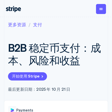
更多资源
支付
按企业阶段
文档
学习
支付
营收
资金管
平台
理
易市
大型企业
Stripe 文档
博客
Payments
Billing
初创企业
API 参考文档
客户案例
B2B 稳定币支付：成
在线支付
经常性收入
Global
Conn
库与 SDK
指南
Payment links
Metronome
Payouts
Stripe Apps
按用量计费
平台
本、风险和收益
无代码支付
Subscriptions
向第三
按应用场景
Checkout
方打款
支持
预构建支付界
订阅管理
Crypto
指南
智能体商务
面
Invoicing
钱包、
加密货币
获取支持
一次性或定期
Elements
开始使用 Stripe
稳定币
电子商务
接受线上付款
托管支持方案
灵活的 UI 组件
账单
发行和
嵌入式金融
实施预置结账流程
专业服务
Payment
Tax
发卡基
财务自动化
构建平台或交易市场
最后更新日期：2025 年 10 月 21 日
methods
销售税和增值
础设施
全球化企业
管理订阅
接入 125+ 种支
税自动化
应用内支付
提供按用量计费
付方式
Revenue
交易市场
发行稳定币支持的支付卡
Terminal
Recognition
公司
资金管理
通过智能体配置和管理服
线下支付
会计自动化
Payments
平台
务