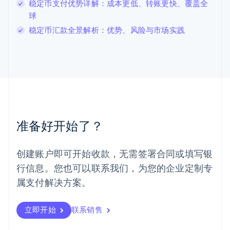
稳定币支付优势详解：成本更低、转账更快、覆盖全
Français
Deutsch
English
球
罗马尼亚
稳定币汇款全景解析：优势、风险与市场实践
English
马尔他
English
马来西亚
English
简体中文
美国
English
Español
简体中文
墨西哥
Español
English
准备好开始了？
挪威
English
葡萄牙
创建账户即可开始收款，无需签署合同或填写银
Português
English
行信息。您也可以联系我们，为您的企业定制专
日本
日本語
English
属支付解决方案。
瑞典
Svenska
English
瑞士
立即开始
联系销售
Deutsch
Français
Italiano
English
塞浦路斯