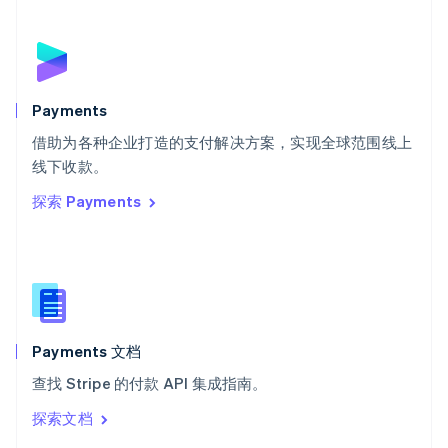
English
斯洛伐克
English
斯洛文尼亚
English
Italiano
Payments
泰国
ไทย
English
借助为各种企业打造的支付解决方案，实现全球范围线上
希腊
线下收款。
English
探索 Payments
西班牙
Español
English
新加坡
English
简体中文
新西兰
English
匈牙利
English
Payments 文档
意大利
查找 Stripe 的付款 API 集成指南。
Italiano
English
印度
探索文档
English
英国